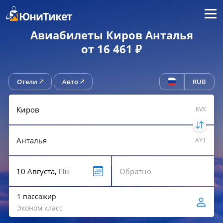
Меню
ЮниТикет
Авиабилеты Киров Анталья
от 16 461 ₽
Отели
Авто
RUB
KVX
AYT
1 пассажир
Эконом класс