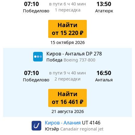
07:10
13:50
в пути
6 ч 40 мин
1 пересадка
Победилово
Ататюрк
Найти
от 15 220 ₽
15 октября 2026
Киров - Анталья DP 278
Победа
Boeing 737-800
07:10
16:50
в пути
9 ч 40 мин
2 пересадки
Победилово
Анталья
Найти
от 16 461 ₽
21 августа 2026
Киров - Алания
UT 4146
Ютэйр
Canadair regional jet