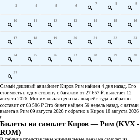
7
8
9
3
4
5
6
10
11
12
13
14
15
16
17
18
19
20
21
22
23
24
25
26
27
28
29
30
31
Самый дешевый авиабилет Киров Рим найден 4 дня назад. Его
стоимость в одну сторону с багажом от 27 657 ₽, вылетает 12
августа 2026. Минимальная цена на авиарейс туда и обратно
составит от 63 586 ₽ Это билет найден 59 недель назад, с датами
вылета в Рим 09 августа 2026 г обратно в Киров 18 августа 2026
г
Билеты на самолет Киров — Рим (KVX -
ROM)
В таблице представлены минимальные цены на самолет из