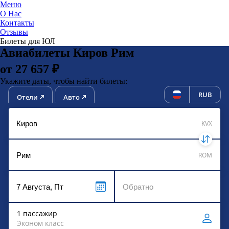
Меню
О Нас
Контакты
ЮниТи
Отзывы
Билеты для ЮЛ
Авиабилеты Киров Рим
от 27 657 ₽
Укажите даты, чтобы найти билеты:
RUB
Отели
Авто
KVX
ROM
1 пассажир
Эконом класс