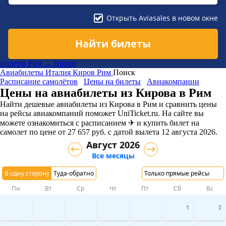
Открыть Aviasales в новом окне
Найти билеты
Билеты Рим → Киров
Авиабилеты
Италия
Киров
Рим
Поиск
Расписание самолётов
Цены на билеты
Авиакомпании
Цены на авиабилеты из Кирова в Рим
Найти дешевые авиабилеты из Кирова в Рим и сравнить цены
на рейсы авиакомпаний поможет UniTicket.ru. На сайте вы
можете ознакомиться с расписанием ✈ и купить билет на
самолет
по цене
от
27 657
руб.
с датой вылета 12 августа 2026.
Август 2026
Все месяцы
В одну сторону
Туда-обратно
Только прямые рейсы
Пн
Вт
Ср
Чт
Пт
Сб
Вс
1
2