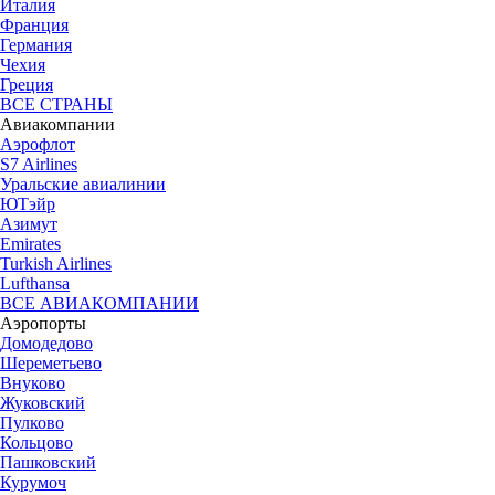
Италия
Франция
Германия
Чехия
Греция
ВСЕ СТРАНЫ
Авиакомпании
Аэрофлот
S7 Airlines
Уральские авиалинии
ЮТэйр
Азимут
Emirates
Turkish Airlines
Lufthansa
ВСЕ АВИАКОМПАНИИ
Аэропорты
Домодедово
Шереметьево
Внуково
Жуковский
Пулково
Кольцово
Пашковский
Курумоч