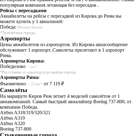
популярная компания летающая без пересадок .
Рейсы с пересадками
Авиабилеты на рейсы с пересадкой из Кирова до Рима вы
можете купить у 1 авиалиний:
Победа:
Москва, Берлин
*Транзитные города
Аэропорты
Цены авиабилетов из аэропортов. Из Кирова авиасообщение
обслуживает 1 аэропорт. Самолеты прилетают в 1 аэропорт
Рима.
Аэропорты Кирова:
Победилово
~ км.*
*Расстояние от аэропорта до центра города
Аэропорты Рима:
Фьюмичино
от 7 119 ₽
~ 23 км.*
Самолёты
На маршруте Киров Рим летает 4 моделей самолётов от 1
авиакомпаний. Самый быстрый авиалайнер Boeing 737-800, от
компании Победа.
Airbus A318/319/320/321
Airbus A319
Airbus A320
Boeing 737-800
Стыковочные города