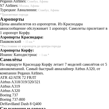
Pegasus Airlines:
Стамбул, Афины
S7 Airlines:
Москва, Афины
Турецкие Авиалинии:
Стамбул, Афины
*Транзитные города
Аэропорты
Цены авиабилетов из аэропортов. Из Краснодара
авиасообщение обслуживает 1 аэропорт. Самолеты прилетают в
1 аэропорт Корфу.
Аэропорты Краснодара:
Пашковский
~ 15 км.*
*Расстояние от аэропорта до центра города
Аэропорты Корфу:
Иоанис Каподистриас
~ 1 км.*
Самолёты
На маршруте Краснодар Корфу летает 7 моделей самолётов от 5
авиакомпаний. Самый быстрый авиалайнер Airbus A320, от
компании Pegasus Airlines.
ATR 42/ATR 72 FR/IT
Airbus A318/319/320/321
Airbus A319
Airbus A320
Boeing 737
Boeing 737-800
DeHavilland Dash 8 Q400
Стыковочные города