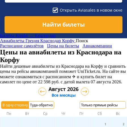
Открыть Aviasales в новом окне
Найти билеты
Билеты Корфу → Краснодар
Авиабилеты
Греция
Краснодар
Корфу
Поиск
Расписание самолётов
Цены на билеты
Авиакомпании
Цены на авиабилеты из Краснодара на
Корфу
Найти дешевые авиабилеты из Краснодара на Корфу и сравнить
цены на рейсы авиакомпаний поможет UniTicket.ru. На сайте вы
можете ознакомиться с расписанием ✈ и купить билет на
самолет
по цене
от
22 598
руб.
с датой вылета 07 августа 2026.
Август 2026
Все месяцы
В одну сторону
Туда-обратно
Только прямые рейсы
Пн
Вт
Ср
Чт
Пт
Сб
Вс
1
2