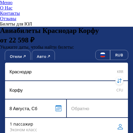
Меню
О Нас
Контакты
ЮниТи
Отзывы
Билеты для ЮЛ
Авиабилеты Краснодар Корфу
от 22 598 ₽
Укажите даты, чтобы найти билеты:
RUB
Отели
Авто
KRR
CFU
1 пассажир
Эконом класс