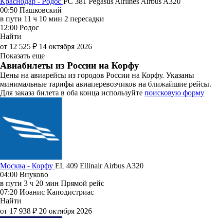
Краснодар - Родос
PC 381
Pegasus Airlines
Airbus A320
00:50
Пашковский
в пути
11 ч 10 мин
2 пересадки
12:00
Родос
Найти
от 12 525 ₽
14 октября 2026
Показать еще
Авиабилеты из России на Корфу
Цены на авиарейсы из городов России на Корфу. Указаны
минимальные тарифы авиаперевозчиков на ближайшие рейсы.
Для заказа билета в оба конца используйте
поисковую форму
Москва - Корфу
EL 409
Ellinair
Airbus A320
04:00
Внуково
в пути
3 ч 20 мин
Прямой рейс
07:20
Иоанис Каподистриас
Найти
от 17 938 ₽
20 октября 2026