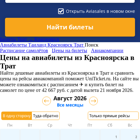
Открыть Aviasales в новом окне
Найти билеты
Билеты Трат → Красноярск
Авиабилеты
Таиланд
Красноярск
Трат
Поиск
Расписание самолётов
Цены на билеты
Авиакомпании
Цены на авиабилеты из Красноярска в
Трат
Найти дешевые авиабилеты из Красноярска в Трат и сравнить
цены на рейсы авиакомпаний поможет UniTicket.ru. На сайте вы
можете ознакомиться с расписанием ✈ и купить билет на
самолет
по цене
от
42 667
руб.
с датой вылета 21 ноября 2026.
Август 2026
Все месяцы
В одну сторону
Туда-обратно
Только прямые рейсы
Пн
Вт
Ср
Чт
Пт
Сб
Вс
1
2