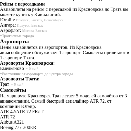
Рейсы с пересадками
Авиабилеты на рейсы с пересадкой из Красноярска до Трата вы
можете купить у 3 авиалиний:
Ютэйр:
Иркутск, Бангкок, Новосибирск
Ангара:
Иркутск, Бангкок
Аэрофлот:
Москва, Бангкок
*Транзитные города
Аэропорты
Цены авиабилетов из аэропортов. Из Красноярска
авиасообщение обслуживает 1 аэропорт. Самолеты прилетают в
1 аэропорт Трата.
Аэропорты Красноярска:
Емельяново
~ 0 км.*
*Расстояние от аэропорта до центра города
Аэропорты Трата:
Трат
~ 0 км.*
Самолёты
На маршруте Красноярск Трат летает 5 моделей самолётов от 3
авиакомпаний. Самый быстрый авиалайнер ATR 72, от
компании Ютэйр.
ATR 42/ATR 72 FR/IT
ATR 72
Airbus A321
Boeing 777-300ER