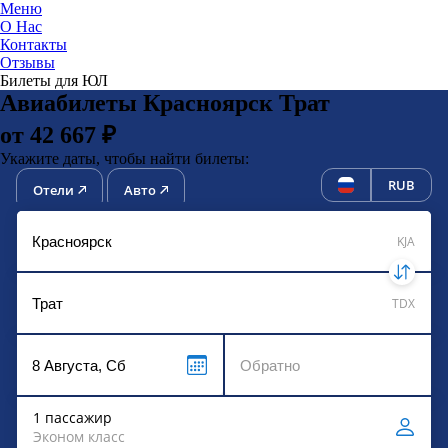
Меню
О Нас
Контакты
ЮниТи
Отзывы
Билеты для ЮЛ
Авиабилеты Красноярск Трат
от 42 667 ₽
Укажите даты, чтобы найти билеты:
RUB
Отели
Авто
KJA
TDX
1 пассажир
Эконом класс