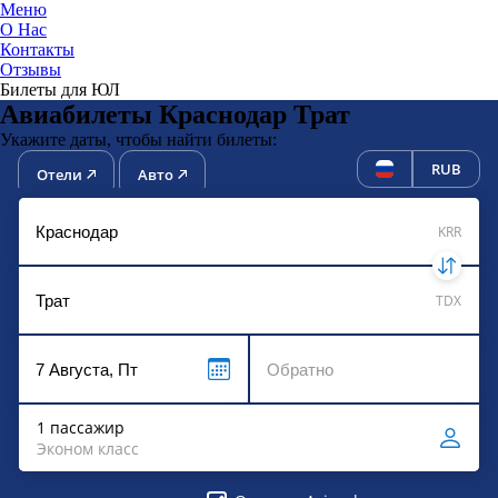
Меню
О Нас
Контакты
ЮниТи
Отзывы
Билеты для ЮЛ
Авиабилеты Краснодар Трат
Укажите даты, чтобы найти билеты:
RUB
Отели
Авто
KRR
TDX
1 пассажир
Эконом класс