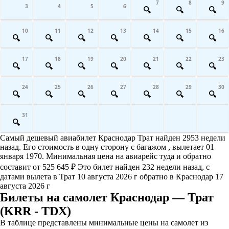
7
8
9
3
4
5
6
10
11
12
13
14
15
16
17
18
19
20
21
22
23
24
25
26
27
28
29
30
31
Самый дешевый авиабилет Краснодар Трат найден 2953 недели
назад. Его стоимость в одну сторону с багажом , вылетает 01
января 1970. Минимальная цена на авиарейс туда и обратно
составит от 525 645 ₽ Это билет найден 232 недели назад, с
датами вылета в Трат 10 августа 2026 г обратно в Краснодар 17
августа 2026 г
Билеты на самолет Краснодар — Трат
(KRR - TDX)
В таблице представлены минимальные цены на самолет из