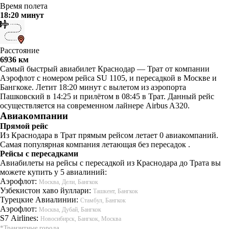
Время полета
18:20 минут
Расстояние
6936 км
Самый быстрый авиабилет Краснодар — Трат от компании
Аэрофлот с номером рейса SU 1105, и пересадкой в Москве и
Бангкоке. Летит 18:20 минут с вылетом из аэропорта
Пашковский в 14:25 и прилётом в 08:45 в Трат. Данный рейс
осуществляется на современном лайнере Airbus A320.
Авиакомпании
Прямой рейс
Из Краснодара в Трат прямым рейсом летает 0 авиакомпаний.
Самая популярная компания летающая без пересадок .
Рейсы с пересадками
Авиабилеты на рейсы с пересадкой из Краснодара до Трата вы
можете купить у 5 авиалиний:
Аэрофлот:
Москва, Дели, Бангкок
Узбекистон хаво йуллари:
Ташкент, Бангкок
Турецкие Авиалинии:
Стамбул, Бангкок
Аэрофлот:
Москва, Дубай, Бангкок
S7 Airlines:
Новосибирск, Бангкок, Москва
*Транзитные города