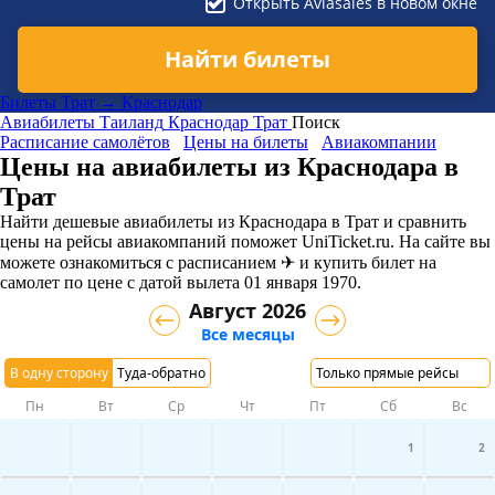
Открыть Aviasales в новом окне
Найти билеты
Билеты Трат → Краснодар
Авиабилеты
Таиланд
Краснодар
Трат
Поиск
Расписание самолётов
Цены на билеты
Авиакомпании
Цены на авиабилеты из Краснодара в
Трат
Найти дешевые авиабилеты из Краснодара в Трат и сравнить
цены на рейсы авиакомпаний поможет UniTicket.ru. На сайте вы
можете ознакомиться с расписанием ✈ и купить билет на
самолет
по цене с датой вылета 01 января 1970.
Август 2026
Все месяцы
В одну сторону
Туда-обратно
Только прямые рейсы
Пн
Вт
Ср
Чт
Пт
Сб
Вс
1
2