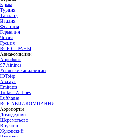
Крым
Турция
Таиланд
Италия
Франция
Германия
Чехия
Греция
ВСЕ СТРАНЫ
Авиакомпании
Аэрофлот
S7 Airlines
Уральские авиалинии
ЮТэйр
Азимут
Emirates
Turkish Airlines
Lufthansa
ВСЕ АВИАКОМПАНИИ
Аэропорты
Домодедово
Шереметьево
Внуково
Жуковский
Пулково