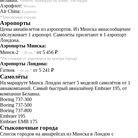
Белавиа:
Мюнхен, Франкфурт-на-Майне, Амстердам
Аэрофлот:
Москва
Air China:
Будапешт
*Транзитные города
Аэропорты
Цены авиабилетов из аэропортов. Из Минска авиасообщение
обслуживает 1 аэропорт. Самолеты прилетают в 1 аэропорт
Лондона.
Аэропорты Минска:
Минск-2
от 5 456 ₽
~ 30 км.*
*Расстояние от аэропорта до центра города
Аэропорты Лондона:
Гатвик
от 5 241 ₽
~ 44 км.*
Самолёты
На маршруте Минск Лондон летает 5 моделей самолётов от 1
авиакомпаний. Самый быстрый авиалайнер Embraer 195, от
компании Белавиа.
Boeing 737-300
Boeing 737-500
Boeing 737-800
Embraer 195
Embraer EMB 175
Стыковочные города
Список городов на авиарейсах из Минска в Лондон с