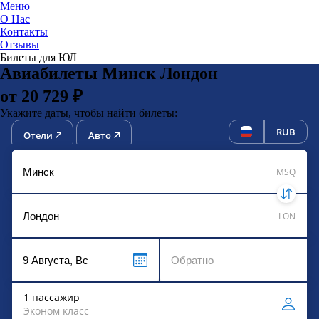
Меню
О Нас
Контакты
ЮниТи
Отзывы
Билеты для ЮЛ
Авиабилеты Минск Лондон
от 20 729 ₽
Укажите даты, чтобы найти билеты:
RUB
Отели
Авто
MSQ
LON
1 пассажир
Эконом класс