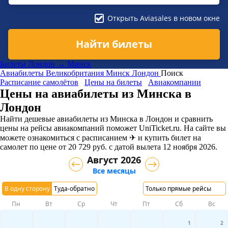
Открыть Aviasales в новом окне
Найти билеты
Билеты Лондон → Минск
Авиабилеты
Великобритания
Минск
Лондон
Поиск
Расписание самолётов
Цены на билеты
Авиакомпании
Цены на авиабилеты из Минска в
Лондон
Найти дешевые авиабилеты из Минска в Лондон и сравнить
цены на рейсы авиакомпаний поможет UniTicket.ru. На сайте вы
можете ознакомиться с расписанием ✈ и купить билет на
самолет
по цене
от
20 729
руб.
с датой вылета 12 ноября 2026.
Август 2026
Все месяцы
В одну сторону
Туда-обратно
Только прямые рейсы
Пн
Вт
Ср
Чт
Пт
Сб
Вс
1
2