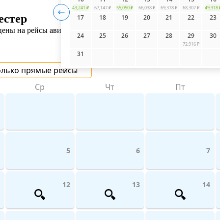
43,241 ₽
67,147 ₽
55,050 ₽
66,038 ₽
69,378 ₽
68,307 ₽
49,318 
естер
17
18
19
20
21
22
23
ны на рейсы авиакомпаний поможет UniTicket.ru. На сайте вы м
24
25
26
27
28
29
30
72,916 ₽
31
олько прямые рейсы
Ср
Чт
Пт
5
6
7
12
13
14