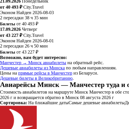
21.09.2026
Понедельник
от 40 493 ₽
City.Travel
Эконом
Найден 2026-08-03
2 пересадки
38 ч 35 мин
Билеты
от 40 493 ₽
17.09.2026
Четверг
от 43 227 ₽
City.Travel
Эконом
Найден 2026-08-01
2 пересадки
26 ч 50 мин
Билеты
от 43 227 ₽
Возможно, вам будет интересно:
Манчестер → Минск авиабилеты
на обратный рейс.
Дешевые авиабилеты из Минска
по любым направлениям.
Цены на
прямые рейсы в Манчестер
из Беларуси.
Дешевые билеты в Великобританию
.
Авиарейсы Минск — Манчестер туда и 
Стоимость авиабилетов на маршруте Минск Манчестер в обе стор
2026 г и возвращается обратно в Минск 08 августа 2026 г
Сортировка:
На ближайшие даты
Самые дешевые авиабилеты
Д