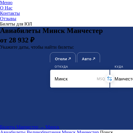
Меню
О Нас
Контакты
ЮниТи
Отзывы
Билеты для ЮЛ
Авиабилеты Минск Манчестер
от 28 932 ₽
Укажите даты, чтобы найти билеты:
Отели
Авто
ОТКУДА
КУДА
MSQ
Билеты Манчестер → Минск
Авиабилеты
Великобритания
Минск
Манчестер
Поиск