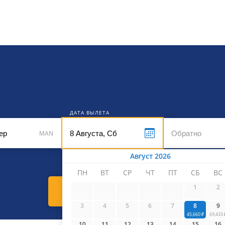
кет
ДАТА ВЫЛЕТА
MAN
Август 2026
ПН
ВТ
СР
ЧТ
ПТ
СБ
ВС
1
2
Найти билеты
3
4
5
6
7
8
9
45,660 ₽
69,433 
10
11
12
13
14
15
16