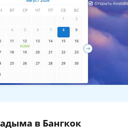
Август 2026
Открыть Aviasal
Н
ВТ
СР
ЧТ
ПТ
СБ
ВС
айти билеты
1
2
3
4
5
6
7
8
9
0
11
12
13
14
15
16
56,588 ₽
7
18
19
20
21
22
23
4
25
26
27
28
29
30
1
адыма в Бангкок