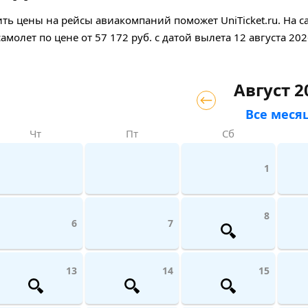
ь цены на рейсы авиакомпаний поможет UniTicket.ru. На с
самолет
по цене
от
57 172
руб.
с датой вылета 12 августа 202
Август 2
Все меся
Чт
Пт
Сб
1
8
6
7
13
14
15