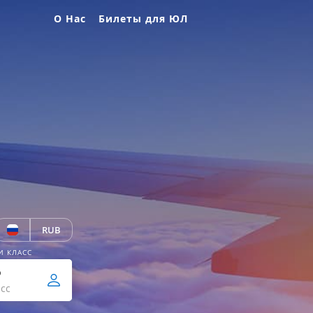
О Нас
Билеты для ЮЛ
RUB
И КЛАСС
р
сс