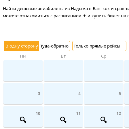
Найти дешевые авиабилеты из Надыма в Бангкок и сравнит
можете ознакомиться с расписанием ✈ и купить билет на 
В одну сторону
Туда-обратно
Только прямые рейсы
Пн
Вт
Ср
3
4
5
10
11
12