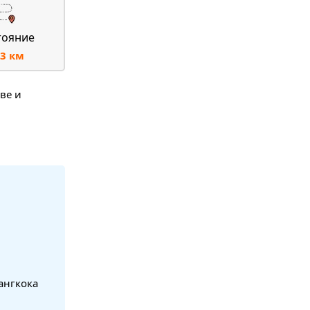
тояние
3 км
ве и
ангкока