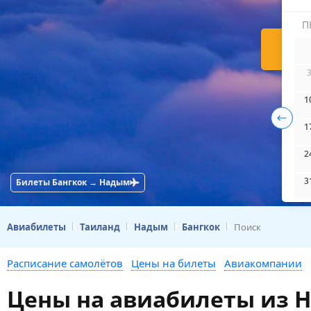
П
Н
1
1
2
3
Билеты Бангкок → Надым
Авиабилеты
Таиланд
Надым
Бангкок
Поиск
Расписание самолётов
Цены на билеты
Авиакомпании
Цены на авиабилеты из Н