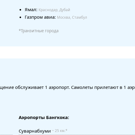
Ямал:
Краснодар, Дубай
Газпром авиа:
Москва, Стамбул
*Транзитные города
ение обслуживает 1 аэропорт. Самолеты прилетают в 1 аэ
Аэропорты Бангкока:
Суварнабхуми
~ 25 км.*