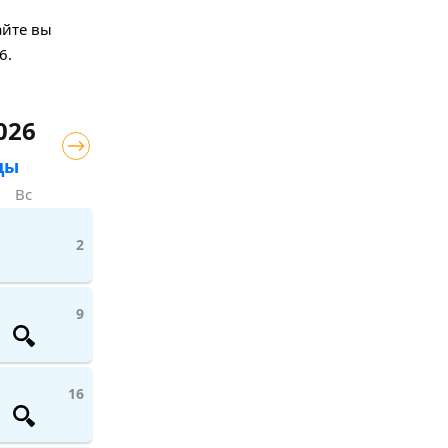
айте вы
6.
026
цы
Вс
2
9
16