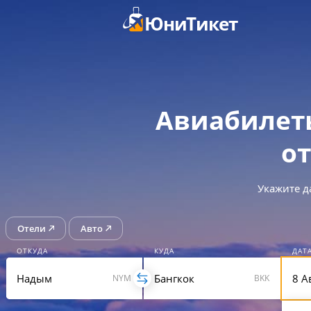
ЮниТикет
Авиабилет
от
Укажите д
Отели
Авто
ОТКУДА
КУДА
ДАТ
NYM
BKK