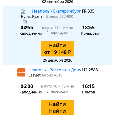
02 сентября 2026
Неаполь - Екатеринбург
FR 335
Ryanair
Boeing 737-800
07:55
18:55
в пути
11 ч 0 мин
2 пересадки
Каподичино
Кольцово
Найти
от 19 148 ₽
26 декабря 2026
Неаполь - Ростов-на-Дону
U2 2888
EasyJet
Airbus A319
06:00
16:15
в пути
10 ч 15 мин
2 пересадки
Каподичино
Платов
Найти
Найти