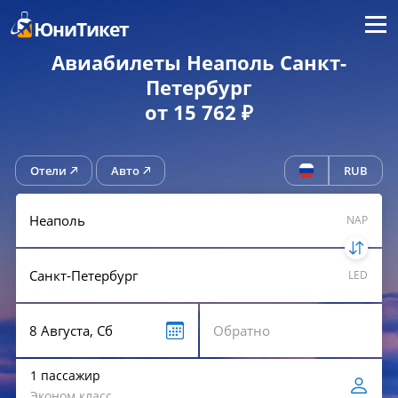
Меню
ЮниТикет
Авиабилеты Неаполь Санкт-
Петербург
от 15 762 ₽
Отели
Авто
RUB
NAP
LED
1 пассажир
Эконом класс