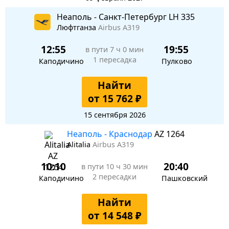
Неаполь - Санкт-Петербург LH 335
Люфтганза
Airbus A319
12:55
19:55
в пути
7 ч 0 мин
1 пересадка
Каподичино
Пулково
Найти
от 15 762 ₽
15 сентября 2026
Неаполь - Краснодар
AZ 1264
Alitalia
Airbus A319
10:10
20:40
в пути
10 ч 30 мин
2 пересадки
Каподичино
Пашковский
Найти
от 14 548 ₽