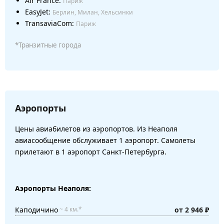
Air France:
Париж
EasyJet:
Берлин, Милан, Хельсинки
TransaviaCom:
Париж
*Транзитные города
Аэропорты
Цены авиабилетов из аэропортов. Из Неаполя
авиасообщение обслуживает 1 аэропорт. Самолеты
прилетают в 1 аэропорт Санкт-Петербурга.
Аэропорты Неаполя:
Каподичино
от 2 946 ₽
~ 4 км.*