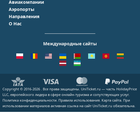
Авиакомпании
Крым
Санкт-Петербург
Аэропорты
Аэрофлот
Турция
Симферополь
Направления
Домодедово
S7 Airlines
Таиланд
Краснодар
О Нас
Москва - Сочи
Шереметьево
Уральские авиалинии
Италия
Новосибирск
О Компании
Москва - Симферополь
Внуково
ЮТэйр
Франция
Екатеринбург
Контакты
Москва - Ереван
Жуковский
Международные сайты
Азимут
Германия
Уфа
Способы оплаты
Москва - Краснодар
Пулково
Emirates
Чехия
Казань
Помощь
Москва - Калининград
Кольцово
Turkish Airlines
Греция
ВСЕ ГОРОДА
Отзывы
Москва - Душанбе
Пашковский
Lufthansa
ВСЕ СТРАНЫ
Наши партнеры
Москва - Екатеринбург
Курумоч
ВСЕ АВИАКОМПАНИИ
Вакансии
Москва - Махачкала
ВСЕ АЭРОПОРТЫ
Copyright © 2016-2026 . Все права защищены. UniTicket.ru — часть HolidayPrice
Блог
ВСЕ НАПРАВЛЕНИЯ
LLC, европейского лидера в сфере онлайн-туризма и сопутствующих услуг.
Как купить билет
Политика конфиденциальности.
Правила использования.
Карта сайта.
При
использовании материалов активная ссылка на сайт UniTicket.ru обязательна.