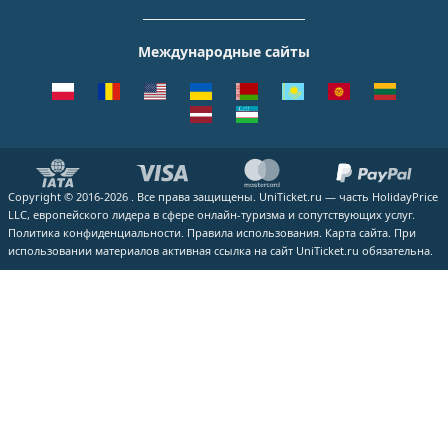
Уральские авиалинии
Италия
Новосибирск
О Компании
Москва - Симферополь
Внуково
ЮТэйр
Франция
Екатеринбург
Контакты
Москва - Ереван
Жуковский
Международные сайты
Азимут
Германия
Уфа
Способы оплаты
Москва - Краснодар
Пулково
Emirates
Чехия
Казань
Помощь
Москва - Калининград
Кольцово
Turkish Airlines
Греция
ВСЕ ГОРОДА
Отзывы
Москва - Душанбе
Пашковский
Lufthansa
ВСЕ СТРАНЫ
Наши партнеры
Москва - Екатеринбург
Курумоч
ВСЕ АВИАКОМПАНИИ
Вакансии
Москва - Махачкала
ВСЕ АЭРОПОРТЫ
Copyright © 2016-2026 . Все права защищены. UniTicket.ru — часть HolidayPrice
Блог
ВСЕ НАПРАВЛЕНИЯ
LLC, европейского лидера в сфере онлайн-туризма и сопутствующих услуг.
Как купить билет
Политика конфиденциальности.
Правила использования.
Карта сайта.
При
использовании материалов активная ссылка на сайт UniTicket.ru обязательна.