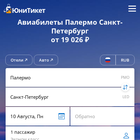
Меню
ЮниТикет
Авиабилеты Палермо Санкт-
Петербург
от 19 026 ₽
Отели
Авто
RUB
PMO
LED
1 пассажир
Эконом класс