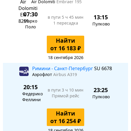
Air Dolomiti
Embraer 195
07:30
13:15
в пути
5 ч 45 мин
Марко
1 пересадка
Пулково
Поло
Найти
от 16 183 ₽
18 сентября 2026
Римини - Санкт-Петербург
SU 6678
Аэрофлот
Airbus A319
20:15
23:25
в пути
3 ч 10 мин
Федерико
Прямой рейс
Пулково
Феллини
Найти
от 16 254 ₽
18 сентября 2026