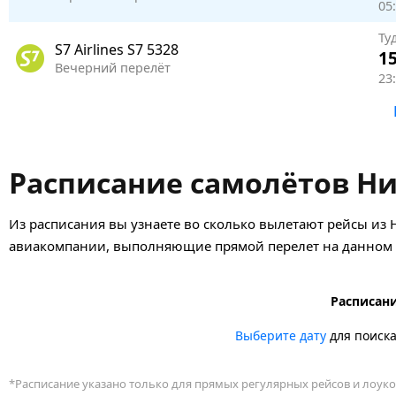
05:
Ту
S7 Airlines
S7 5328
15
Вечерний перелёт
23
Расписание самолётов Ни
Из расписания вы узнаете во сколько вылетают рейсы из 
авиакомпании, выполняющие прямой перелет на данном н
Расписани
Выберите дату
для поиск
*Расписание указано только для прямых регулярных рейсов и лоуко