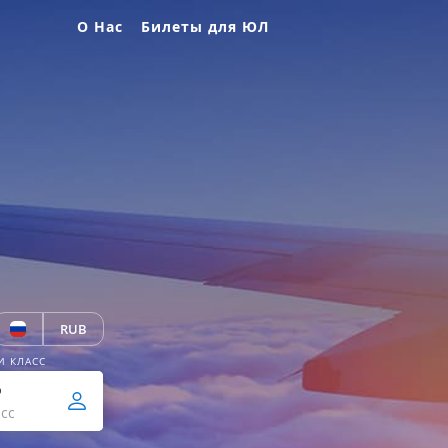
О Нас
Билеты для ЮЛ
RUB
И КЛАСС
р
сс