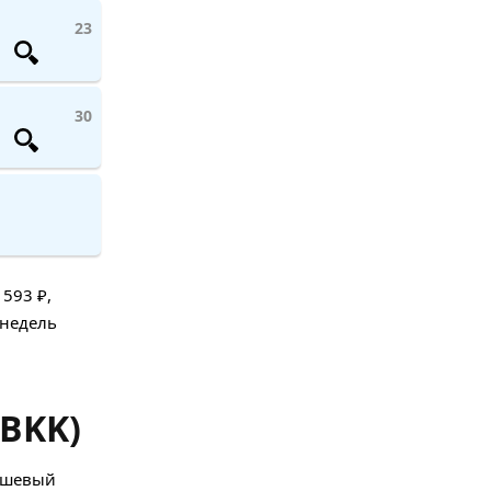
23
30
593 ₽,
 недель
 BKK)
дешевый