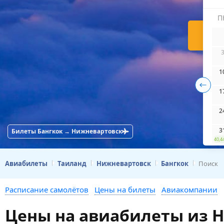
П
Н
1
1
2
3
Билеты Бангкок → Нижневартовск
40,4
Авиабилеты
Таиланд
Нижневартовск
Бангкок
Поиск
Расписание самолётов
Цены на билеты
Авиакомпании
Цены на авиабилеты из Н