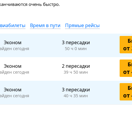
аканчиваются очень быстро.
авиабилеты
Время в пути
Прямые рейсы
Б
Эконом
3 пересадки
от 
айден сегодня
50 ч 0 мин
Б
Эконом
2 пересадки
от 
айден сегодня
39 ч 50 мин
Б
Эконом
3 пересадки
от 
айден сегодня
40 ч 35 мин