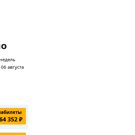
но
 недель
 06 августа
иабилеты
64 352 ₽