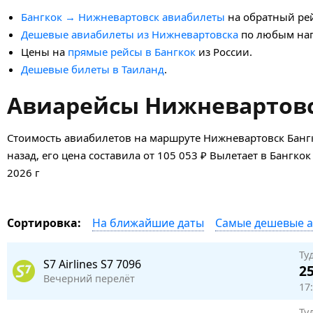
Бангкок → Нижневартовск авиабилеты
на обратный рей
Дешевые авиабилеты из Нижневартовска
по любым на
Цены на
прямые рейсы в Бангкок
из России.
Дешевые билеты в Таиланд
.
Авиарейсы Нижневартовск
Стоимость авиабилетов на маршруте Нижневартовск Банг
назад, его цена составила от 105 053 ₽ Вылетает в Бангко
2026 г
На ближайшие даты
Самые дешевые 
Сортировка:
Ту
S7 Airlines
S7 7096
25
Вечерний перелёт
17
Ту