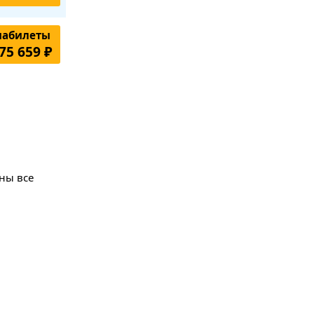
иабилеты
75 659 ₽
аны все