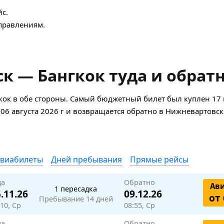
с.
правлениям.
 — Бангкок туда и обрат
кок в обе стороны. Самый бюджетный билет был куплен 17
к 06 августа 2026 г и возвращается обратно в Нижневартовск
авиабилеты
Дней пребывания
Прямые рейсы
да
Обратно
Ав
1 пересадка
.11.26
09.12.26
от 
Пребывание 14 дней
:10, Ср
08:55, Ср
да
Обратно