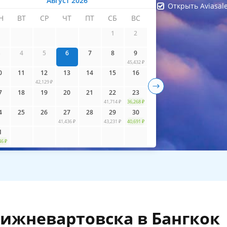
Август 2026
Открыть Aviasal
Н
ВТ
СР
ЧТ
ПТ
СБ
ВС
айти билеты
1
2
3
4
5
6
7
8
9
45,432 ₽
0
11
12
13
14
15
16
42,129 ₽
7
18
19
20
21
22
23
41,714 ₽
36,268 ₽
4
25
26
27
28
29
30
41,436 ₽
43,231 ₽
40,691 ₽
1
46 ₽
ижневартовска в Бангкок