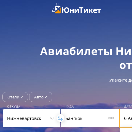
ЮниТикет
Авиабилеты Ни
от
Укажите д
Отели
Авто
ОТКУДА
КУДА
ДАТ
NJC
BKK