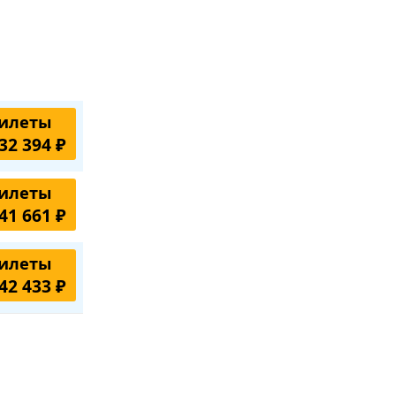
илеты
32 394 ₽
илеты
41 661 ₽
илеты
42 433 ₽