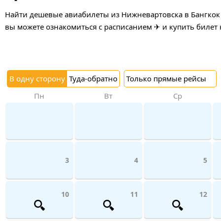
Найти дешевые авиабилеты из Нижневартовска в Бангкок и
вы можете ознакомиться с расписанием ✈ и купить билет 
В одну сторону
Туда-обратно
Только прямые рейсы
Пн
Вт
Ср
3
4
5
10
11
12