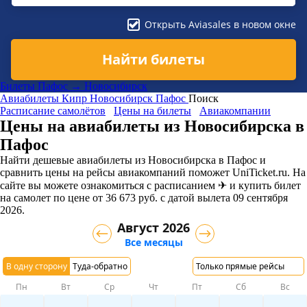
Открыть Aviasales в новом окне
Найти билеты
Билеты Пафос → Новосибирск
Авиабилеты
Кипр
Новосибирск
Пафос
Поиск
Расписание самолётов
Цены на билеты
Авиакомпании
Цены на авиабилеты из Новосибирска в
Пафос
Найти дешевые авиабилеты из Новосибирска в Пафос и
сравнить цены на рейсы авиакомпаний поможет UniTicket.ru. На
сайте вы можете ознакомиться с расписанием ✈ и купить билет
на самолет
по цене
от
36 673
руб.
с датой вылета 09 сентября
2026.
Август 2026
Все месяцы
В одну сторону
Туда-обратно
Только прямые рейсы
Пн
Вт
Ср
Чт
Пт
Сб
Вс