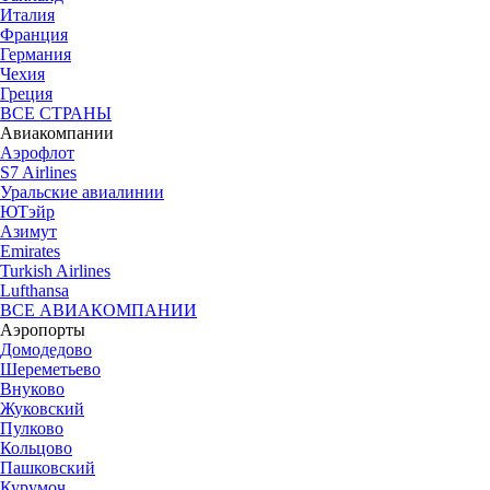
Италия
Франция
Германия
Чехия
Греция
ВСЕ СТРАНЫ
Авиакомпании
Аэрофлот
S7 Airlines
Уральские авиалинии
ЮТэйр
Азимут
Emirates
Turkish Airlines
Lufthansa
ВСЕ АВИАКОМПАНИИ
Аэропорты
Домодедово
Шереметьево
Внуково
Жуковский
Пулково
Кольцово
Пашковский
Курумоч