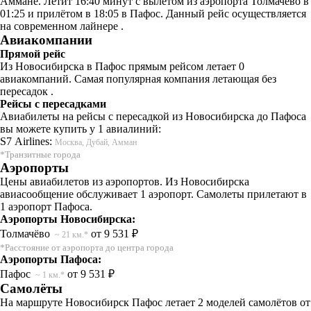
Аммане. Летит 16:40 минут с вылетом из аэропорта Толмачёво в
01:25 и прилётом в 18:05 в Пафос. Данный рейс осуществляется
на современном лайнере .
Авиакомпании
Прямой рейс
Из Новосибирска в Пафос прямым рейсом летает 0
авиакомпаний. Самая популярная компания летающая без
пересадок .
Рейсы с пересадками
Авиабилеты на рейсы с пересадкой из Новосибирска до Пафоса
вы можете купить у 1 авиалиний:
S7 Airlines:
Москва, Дубай, Амман
*Транзитные города
Аэропорты
Цены авиабилетов из аэропортов. Из Новосибирска
авиасообщение обслуживает 1 аэропорт. Самолеты прилетают в
1 аэропорт Пафоса.
Аэропорты Новосибирска:
Толмачёво
от 9 531 ₽
~ 21 км.*
*Расстояние от аэропорта до центра города
Аэропорты Пафоса:
Пафос
от 9 531 ₽
~ 1 км.*
Самолёты
На маршруте Новосибирск Пафос летает 2 моделей самолётов от