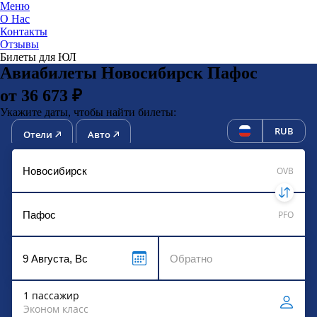
Меню
О Нас
Контакты
ЮниТи
Отзывы
Билеты для ЮЛ
Авиабилеты Новосибирск Пафос
от 36 673 ₽
Укажите даты, чтобы найти билеты:
RUB
Отели
Авто
OVB
PFO
1 пассажир
Эконом класс