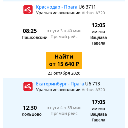
Краснодар - Прага
U6 3711
Уральские авиалинии
Airbus A320
12:05
08:25
в пути
3 ч 40 мин
имени
Прямой рейс
Пашковский
Вацлава
Гавела
Найти
от 15 640 ₽
23 октября 2026
Екатеринбург - Прага
U6 713
Уральские авиалинии
Airbus A320
17:05
12:30
в пути
4 ч 35 мин
имени
Прямой рейс
Кольцово
Вацлава
Гавела