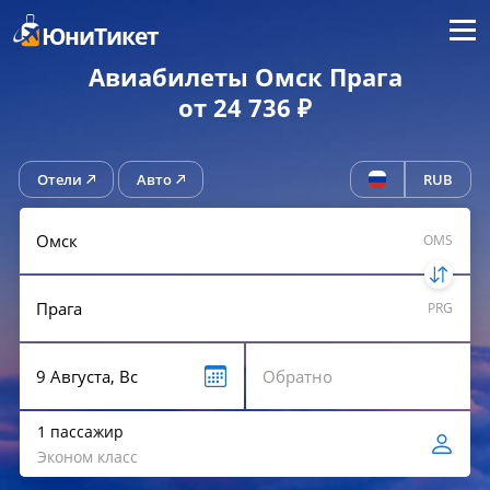
Меню
ЮниТикет
Авиабилеты Омск Прага
от 24 736 ₽
Отели
Авто
RUB
OMS
PRG
1 пассажир
Эконом класс