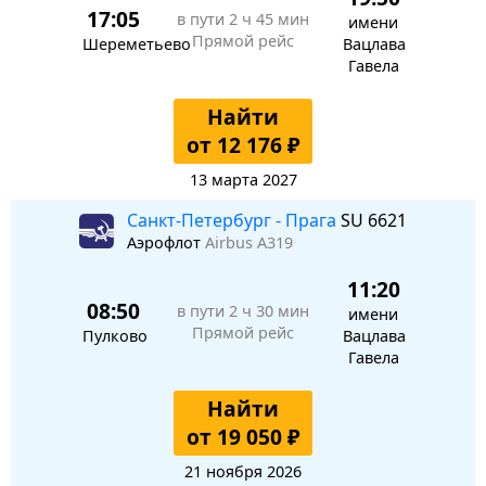
17:05
в пути
2 ч 45 мин
имени
Прямой рейс
Шереметьево
Вацлава
Гавела
Найти
от 12 176 ₽
13 марта 2027
Санкт-Петербург - Прага
SU 6621
Аэрофлот
Airbus A319
11:20
08:50
в пути
2 ч 30 мин
имени
Прямой рейс
Пулково
Вацлава
Гавела
Найти
от 19 050 ₽
21 ноября 2026