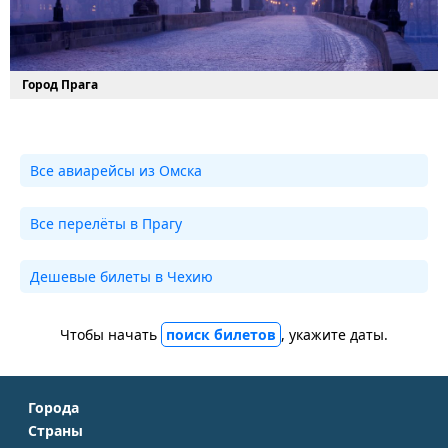
Город Прага
Все авиарейсы из Омска
Все перелёты в Прагу
Дешевые билеты в Чехию
Чтобы начать
поиск билетов
, укажите даты.
Города
Страны
Москва