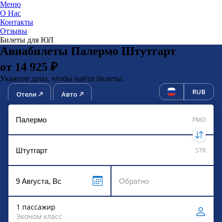
Меню
О Нас
Контакты
ЮниТи
Отзывы
Билеты для ЮЛ
Авиабилеты Палермо Штутгарт
от 14 925 ₽
Укажите даты, чтобы найти билеты:
RUB
Отели
Авто
PMO
STR
1 пассажир
Эконом класс