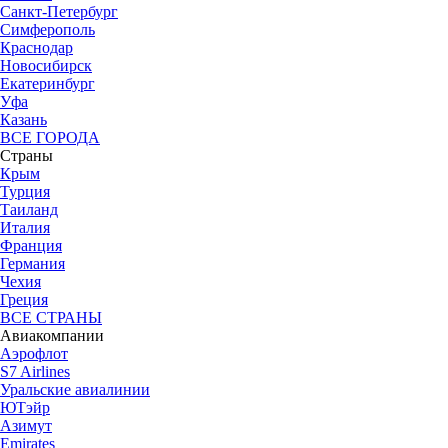
Санкт-Петербург
Симферополь
Краснодар
Новосибирск
Екатеринбург
Уфа
Казань
ВСЕ ГОРОДА
Страны
Крым
Турция
Таиланд
Италия
Франция
Германия
Чехия
Греция
ВСЕ СТРАНЫ
Авиакомпании
Аэрофлот
S7 Airlines
Уральские авиалинии
ЮТэйр
Азимут
Emirates