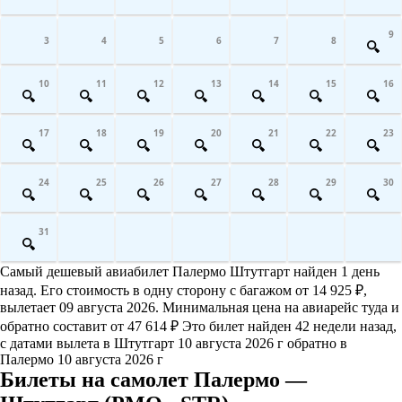
9
3
4
5
6
7
8
10
11
12
13
14
15
16
17
18
19
20
21
22
23
24
25
26
27
28
29
30
31
Самый дешевый авиабилет Палермо Штутгарт найден 1 день
назад. Его стоимость в одну сторону с багажом от 14 925 ₽,
вылетает 09 августа 2026. Минимальная цена на авиарейс туда и
обратно составит от 47 614 ₽ Это билет найден 42 недели назад,
с датами вылета в Штутгарт 10 августа 2026 г обратно в
Палермо 10 августа 2026 г
Билеты на самолет Палермо —