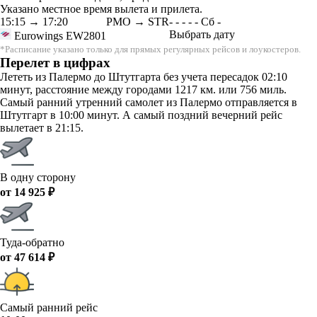
Указано местное время вылета и прилета.
15:15
→
17:20
PMO → STR
-
-
-
-
-
Сб
-
Выбрать дату
Eurowings
EW2801
*Расписание указано только для прямых регулярных рейсов и лоукостеров.
Перелет в цифрах
Лететь из Палермо до Штутгарта без учета пересадок 02:10
минут, расстояние между городами 1217 км. или 756 миль.
Самый ранний утренний самолет из Палермо отправляется в
Штутгарт в 10:00 минут. А самый поздний вечерний рейс
вылетает в 21:15.
В одну сторону
от 14 925 ₽
Туда-обратно
от 47 614 ₽
Самый ранний рейс