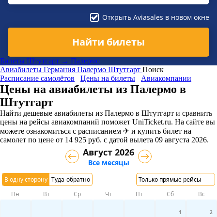
Открыть Aviasales в новом окне
Найти билеты
Билеты Штутгарт → Палермо
Авиабилеты
Германия
Палермо
Штутгарт
Поиск
Расписание самолётов
Цены на билеты
Авиакомпании
Цены на авиабилеты из Палермо в
Штутгарт
Найти дешевые авиабилеты из Палермо в Штутгарт и сравнить
цены на рейсы авиакомпаний поможет UniTicket.ru. На сайте вы
можете ознакомиться с расписанием ✈ и купить билет на
самолет
по цене
от
14 925
руб.
с датой вылета 09 августа 2026.
Август 2026
Все месяцы
В одну сторону
Туда-обратно
Только прямые рейсы
Пн
Вт
Ср
Чт
Пт
Сб
Вс
1
2