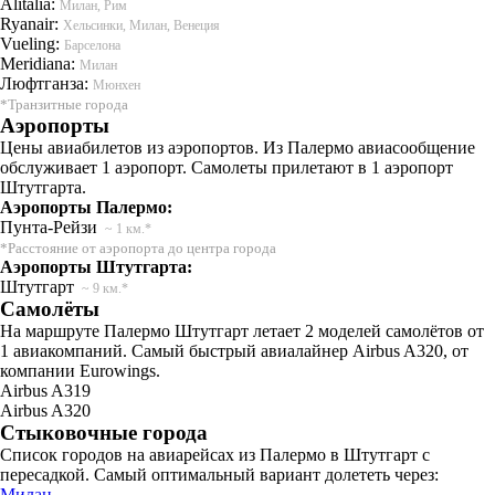
Alitalia:
Милан, Рим
Ryanair:
Хельсинки, Милан, Венеция
Vueling:
Барселона
Meridiana:
Милан
Люфтганза:
Мюнхен
*Транзитные города
Аэропорты
Цены авиабилетов из аэропортов. Из Палермо авиасообщение
обслуживает 1 аэропорт. Самолеты прилетают в 1 аэропорт
Штутгарта.
Аэропорты Палермо:
Пунта-Рейзи
~ 1 км.*
*Расстояние от аэропорта до центра города
Аэропорты Штутгарта:
Штутгарт
~ 9 км.*
Самолёты
На маршруте Палермо Штутгарт летает 2 моделей самолётов от
1 авиакомпаний. Самый быстрый авиалайнер Airbus A320, от
компании Eurowings.
Airbus A319
Airbus A320
Стыковочные города
Список городов на авиарейсах из Палермо в Штутгарт с
пересадкой. Самый оптимальный вариант долететь через:
Милан