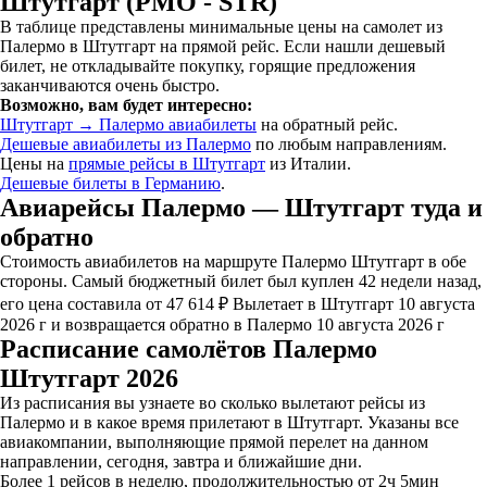
Штутгарт (PMO - STR)
В таблице представлены минимальные цены на самолет из
Палермо в Штутгарт на прямой рейс. Если нашли дешевый
билет, не откладывайте покупку, горящие предложения
заканчиваются очень быстро.
Возможно, вам будет интересно:
Штутгарт → Палермо авиабилеты
на обратный рейс.
Дешевые авиабилеты из Палермо
по любым направлениям.
Цены на
прямые рейсы в Штутгарт
из Италии.
Дешевые билеты в Германию
.
Авиарейсы Палермо — Штутгарт туда и
обратно
Стоимость авиабилетов на маршруте Палермо Штутгарт в обе
стороны. Самый бюджетный билет был куплен 42 недели назад,
его цена составила от 47 614 ₽ Вылетает в Штутгарт 10 августа
2026 г и возвращается обратно в Палермо 10 августа 2026 г
Расписание самолётов Палермо
Штутгарт 2026
Из расписания вы узнаете во сколько вылетают рейсы из
Палермо и в какое время прилетают в Штутгарт. Указаны все
авиакомпании, выполняющие прямой перелет на данном
направлении, сегодня, завтра и ближайшие дни.
Более 1 рейсов в неделю, продолжительностью от 2ч 5мин