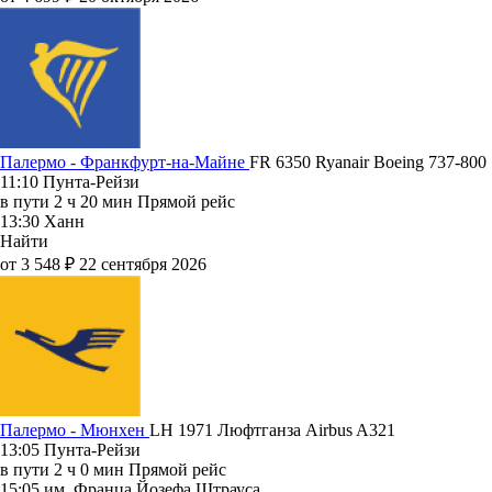
Палермо - Франкфурт-на-Майне
FR 6350
Ryanair
Boeing 737-800
11:10
Пунта-Рейзи
в пути
2 ч 20 мин
Прямой рейс
13:30
Ханн
Найти
от 3 548 ₽
22 сентября 2026
Палермо - Мюнхен
LH 1971
Люфтганза
Airbus A321
13:05
Пунта-Рейзи
в пути
2 ч 0 мин
Прямой рейс
15:05
им. Франца Йозефа Штрауса