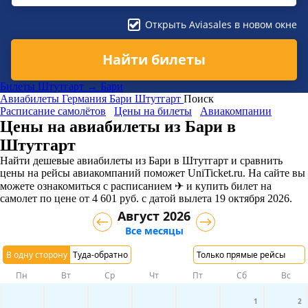
Открыть Aviasales в новом окне
Найти билеты
Билеты Штутгарт → Бари
Авиабилеты
Германия
Бари
Штутгарт
Поиск
Расписание самолётов
Цены на билеты
Авиакомпании
Цены на авиабилеты из Бари в
Штутгарт
Найти дешевые авиабилеты из Бари в Штутгарт и сравнить
цены на рейсы авиакомпаний поможет UniTicket.ru. На сайте вы
можете ознакомиться с расписанием ✈ и купить билет на
самолет
по цене
от
4 601
руб.
с датой вылета 19 октября 2026.
Август 2026
Все месяцы
В одну сторону
Туда-обратно
Только прямые рейсы
Пн
Вт
Ср
Чт
Пт
Сб
Вс
1
2