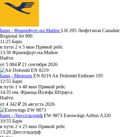
Бари - Франкфурт-на-Майне
LH 295
Люфтганза
Canadair
Regional Jet 900
11:25
Бари
в пути
2 ч 5 мин
Прямой рейс
13:30
Франкфурт-на-Майне
Найти
от 5 084 ₽
21 сентября 2026
Бари - Мюнхен
EN 8219
Air Dolomiti
Embraer 195
12:55
Бари
в пути
1 ч 40 мин
Прямой рейс
14:35
им. Франца Йозефа Штрауса
Найти
от 4 342 ₽
26 августа 2026
Бари - Дюссельдорф
EW 9873
Eurowings
Airbus A320
10:55
Бари
в пути
2 ч 25 мин
Прямой рейс
13:20
Дюссельдорф