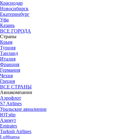
Краснодар
Новосибирск
Екатеринбург
Уфа
Казань
ВСЕ ГОРОДА
Страны
Крым
Турция
Таиланд
Италия
Франция
Германия
Чехия
Греция
ВСЕ СТРАНЫ
Авиакомпании
Аэрофлот
S7 Airlines
Уральские авиалинии
ЮТэйр
Азимут
Emirates
Turkish Airlines
Lufthansa