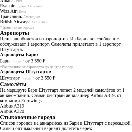
Alitalia:
Рим
Ryanair:
Турин, Хельсинки
Wizz Air:
Вена
Трансавиа:
Амстердам
British Airways:
Хельсинки
*Транзитные города
Аэропорты
Цены авиабилетов из аэропортов. Из Бари авиасообщение
обслуживает 1 аэропорт. Самолеты прилетают в 1 аэропорт
Штутгарта.
Аэропорты Бари:
Бари
от 3 550 ₽
~ 8 км.*
*Расстояние от аэропорта до центра города
Аэропорты Штутгарта:
Штутгарт
от 3 550 ₽
~ 9 км.*
Самолёты
На маршруте Бари Штутгарт летает 2 моделей самолётов от 1
авиакомпаний. Самый быстрый авиалайнер Airbus A319, от
компании Eurowings.
Airbus A319
Airbus A320
Стыковочные города
Список городов на авиарейсах из Бари в Штутгарт с пересадкой.
Самый оптимальный вариант долететь через: