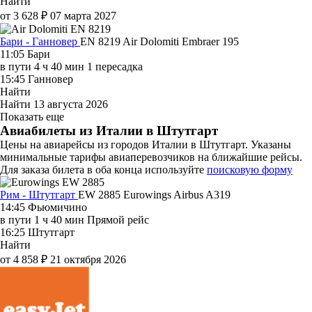
Найти
от 3 628 ₽
07 марта 2027
Бари - Ганновер
EN 8219
Air Dolomiti
Embraer 195
11:05
Бари
в пути
4 ч 40 мин
1 пересадка
15:45
Ганновер
Найти
Найти
13 августа 2026
Показать еще
Авиабилеты из Италии в Штутгарт
Цены на авиарейсы из городов Италии в Штутгарт. Указаны
минимальные тарифы авиаперевозчиков на ближайшие рейсы.
Для заказа билета в оба конца используйте
поисковую форму
Рим - Штутгарт
EW 2885
Eurowings
Airbus A319
14:45
Фьюмичино
в пути
1 ч 40 мин
Прямой рейс
16:25
Штутгарт
Найти
от 4 858 ₽
21 октября 2026