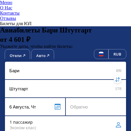
Меню
О Нас
Контакты
ЮниТи
Отзывы
Билеты для ЮЛ
Авиабилеты Бари Штутгарт
от 4 601 ₽
Укажите даты, чтобы найти билеты:
RUB
Отели
Авто
BRI
STR
1 пассажир
Эконом класс