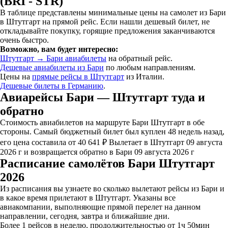
(BRI - STR)
В таблице представлены минимальные цены на самолет из Бари
в Штутгарт на прямой рейс. Если нашли дешевый билет, не
откладывайте покупку, горящие предложения заканчиваются
очень быстро.
Возможно, вам будет интересно:
Штутгарт → Бари авиабилеты
на обратный рейс.
Дешевые авиабилеты из Бари
по любым направлениям.
Цены на
прямые рейсы в Штутгарт
из Италии.
Дешевые билеты в Германию
.
Авиарейсы Бари — Штутгарт туда и
обратно
Стоимость авиабилетов на маршруте Бари Штутгарт в обе
стороны. Самый бюджетный билет был куплен 48 недель назад,
его цена составила от 40 641 ₽ Вылетает в Штутгарт 09 августа
2026 г и возвращается обратно в Бари 09 августа 2026 г
Расписание самолётов Бари Штутгарт
2026
Из расписания вы узнаете во сколько вылетают рейсы из Бари и
в какое время прилетают в Штутгарт. Указаны все
авиакомпании, выполняющие прямой перелет на данном
направлении, сегодня, завтра и ближайшие дни.
Более 1 рейсов в неделю, продолжительностью от 1ч 50мин