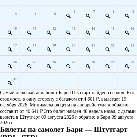
6
7
8
9
3
4
5
10
11
12
13
14
15
16
17
18
19
20
21
22
23
24
25
26
27
28
29
30
31
Самый дешевый авиабилет Бари Штутгарт найден сегодня. Его
стоимость в одну сторону с багажом от 4 601 ₽, вылетает 19
октября 2026. Минимальная цена на авиарейс туда и обратно
составит от 40 641 ₽ Это билет найден 48 недель назад, с датами
вылета в Штутгарт 09 августа 2026 г обратно в Бари 09 августа
2026 г
Билеты на самолет Бари — Штутгарт