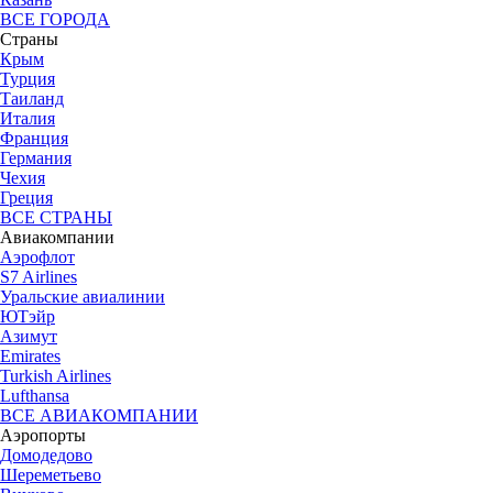
ВСЕ ГОРОДА
Страны
Крым
Турция
Таиланд
Италия
Франция
Германия
Чехия
Греция
ВСЕ СТРАНЫ
Авиакомпании
Аэрофлот
S7 Airlines
Уральские авиалинии
ЮТэйр
Азимут
Emirates
Turkish Airlines
Lufthansa
ВСЕ АВИАКОМПАНИИ
Аэропорты
Домодедово
Шереметьево