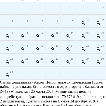
1
2
8
9
3
4
5
6
7
10
11
12
13
14
15
16
17
18
19
20
21
22
23
24
25
26
27
28
29
30
31
Самый дешевый авиабилет Петропавловск-Камчатский Пхукет
найден 2 дня назад. Его стоимость в одну сторону с багажом от
34 133 ₽, вылетает 25 марта 2027. Минимальная цена на
авиарейс туда и обратно составит от 179 878 ₽ Это билет найден
2 недели назад, с датами вылета на Пхукет 24 декабря 2026 г
обратно в Петропавловск-Камчатский 24 декабря 2026 г