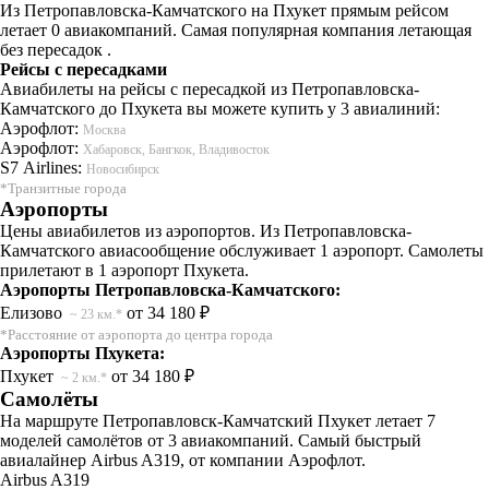
Из Петропавловска-Камчатского на Пхукет прямым рейсом
летает 0 авиакомпаний. Самая популярная компания летающая
без пересадок .
Рейсы с пересадками
Авиабилеты на рейсы с пересадкой из Петропавловска-
Камчатского до Пхукета вы можете купить у 3 авиалиний:
Аэрофлот:
Москва
Аэрофлот:
Хабаровск, Бангкок, Владивосток
S7 Airlines:
Новосибирск
*Транзитные города
Аэропорты
Цены авиабилетов из аэропортов. Из Петропавловска-
Камчатского авиасообщение обслуживает 1 аэропорт. Самолеты
прилетают в 1 аэропорт Пхукета.
Аэропорты Петропавловска-Камчатского:
Елизово
от 34 180 ₽
~ 23 км.*
*Расстояние от аэропорта до центра города
Аэропорты Пхукета:
Пхукет
от 34 180 ₽
~ 2 км.*
Самолёты
На маршруте Петропавловск-Камчатский Пхукет летает 7
моделей самолётов от 3 авиакомпаний. Самый быстрый
авиалайнер Airbus A319, от компании Аэрофлот.
Airbus A319