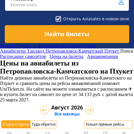
Эконом класс
Открыть Aviasales в новом окне
Найти билеты
Билеты Пхукет → Петропавловск-Камчатский
Авиабилеты
Таиланд
Петропавловск-Камчатский
Пхукет
Поиск
Расписание самолётов
Цены на билеты
Авиакомпании
Цены на авиабилеты из
Петропавловска-Камчатского на Пхукет
Найти дешевые авиабилеты из Петропавловска-Камчатского на
Пхукет и сравнить цены на рейсы авиакомпаний поможет
UniTicket.ru. На сайте вы можете ознакомиться с расписанием ✈
и купить билет на самолет
по цене
от
34 133
руб.
с датой вылета
25 марта 2027.
Август 2026
Все месяцы
В одну сторону
Туда-обратно
Только прямые рейсы
Пн
Вт
Ср
Чт
Пт
Сб
Вс