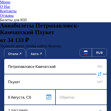
Меню
О Нас
Контакты
ЮниТи
Отзывы
Билеты для ЮЛ
Авиабилеты Петропавловск-
Камчатский Пхукет
от 34 133 ₽
Укажите даты, чтобы найти билеты:
RUB
Отели
Авто
PKC
HKT
1 пассажир