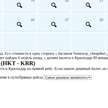
19
20
21
26
27
28
. Его стоимость в одну сторону с багажом %oneway_cheaptiket_p
лет найден 6 недель назад, с датами вылета в Краснодар 09 январ
 (HKT - KRR)
та в Краснодар на прямой рейс. Если нашли дешевый билет, не
ремя в пути
Прямые рейсы