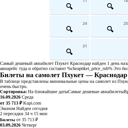
17
18
24
25
31
Самый дешевый авиабилет Пхукет Краснодар найден 1 день назад
авиарейс туда и обратно составит %cheaptiket_price_rub% Это би
Билеты на самолет Пхукет — Краснодар
В таблице представлены минимальные цены на самолет из Пхуке
очень быстро.
Сортировка:
На ближайшие даты
Самые дешевые авиабилеты
В
16.09.2026
Среда
от 35 713 ₽
Kupi.com
Эконом
Найден сегодня
2 пересадки
34 ч 15 мин
Билеты
от 35 713 ₽
03.09.2026
Четверг