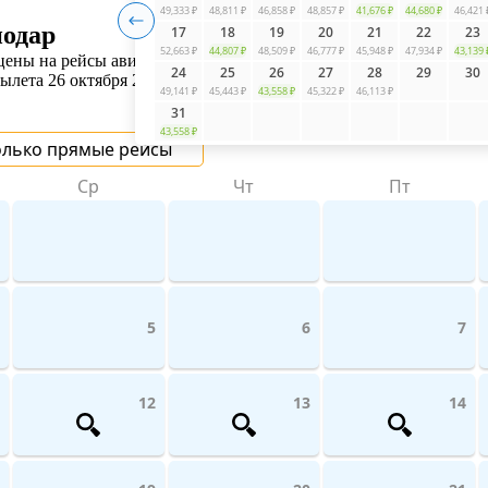
49,333 ₽
48,811 ₽
46,858 ₽
48,857 ₽
41,676 ₽
44,680 ₽
46,421 
нодар
17
18
19
20
21
22
23
52,663 ₽
44,807 ₽
48,509 ₽
46,777 ₽
45,948 ₽
47,934 ₽
43,139 
ены на рейсы авиакомпаний поможет UniTicket.ru. На сайте вы 
24
25
26
27
28
29
30
ылета 26 октября 2026.
49,141 ₽
45,443 ₽
43,558 ₽
45,322 ₽
46,113 ₽
31
43,558 ₽
олько прямые рейсы
Ср
Чт
Пт
5
6
7
12
13
14