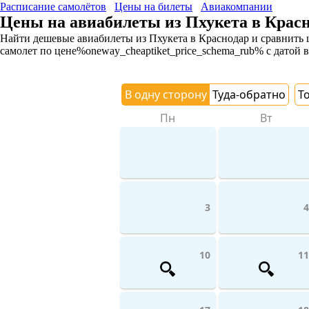
Расписание самолётов
Цены на билеты
Авиакомпании
Цены на авиабилеты из Пхукета в Крас
Найти дешевые авиабилеты из Пхукета в Краснодар и сравнить ц
самолет
по цене%oneway_cheaptiket_price_schema_rub% с датой в
В одну сторону
Туда-обратно
Т
Пн
Вт
3
4
10
11