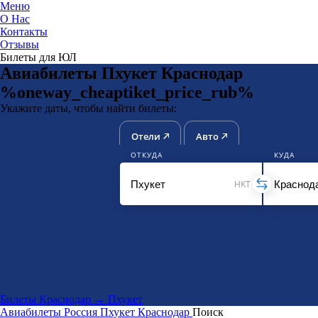
Меню
О Нас
Контакты
ЮниТи
Отзывы
Билеты для ЮЛ
Авиабилеты Пхукет Краснодар
%oneway_cheaptiket_price_rub%
Укажите даты, чтобы найти билеты:
Отели
Авто
ОТКУДА
КУДА
HKT
Билеты Краснодар → Пхукет
Авиабилеты
Россия
Пхукет
Краснодар
Поиск