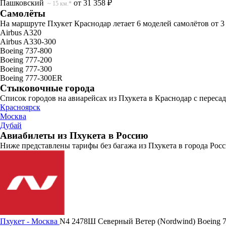
Пашковский
от 31 358 ₽
~ 15 км.*
Самолёты
На маршруте Пхукет Краснодар летает 6 моделей самолётов от 
Airbus A320
Airbus A330-300
Boeing 737-800
Boeing 777-200
Boeing 777-300
Boeing 777-300ER
Стыковочные города
Список городов на авиарейсах из Пхукета в Краснодар с переса
Красноярск
Москва
Дубай
Авиабилеты из Пхукета в Россию
Ниже представлены тарифы без багажа из Пхукета в города Росс
Пхукет - Москва
N4 2478Ш
Северный Ветер (Nordwind)
Boeing 