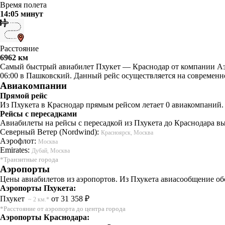
Время полета
14:05 минут
Расстояние
6962 км
Самый быстрый авиабилет Пхукет — Краснодар от компании Аэро
06:00 в Пашковский. Данный рейс осуществляется на современн
Авиакомпании
Прямой рейс
Из Пхукета в Краснодар прямым рейсом летает 0 авиакомпаний. 
Рейсы с пересадками
Авиабилеты на рейсы с пересадкой из Пхукета до Краснодара вы
Северный Ветер (Nordwind):
Красноярск, Москва
Аэрофлот:
Москва
Emirates:
Дубай, Москва
*Транзитные города
Аэропорты
Цены авиабилетов из аэропортов. Из Пхукета авиасообщение об
Аэропорты Пхукета:
Пхукет
от 31 358 ₽
~ 2 км.*
*Расстояние от аэропорта до центра города
Аэропорты Краснодара: