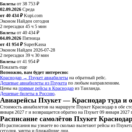
Билеты
от 38 753 ₽
02.09.2026
Среда
от 40 434 ₽
Kupi.com
Эконом
Найден сегодня
2 пересадки
45 ч 5 мин
Билеты
от 40 434 ₽
04.09.2026
Пятница
от 41 954 ₽
SuperKassa
Эконом
Найден 2026-07-28
2 пересадки
39 ч 30 мин
Билеты
от 41 954 ₽
Показать еще
Возможно, вам будет интересно:
Краснодар → Пхукет авиабилеты
на обратный рейс.
Дешевые авиабилеты из Пхукета
по любым направлениям.
Цены на
прямые рейсы в Краснодар
из Таиланда.
Дешевые билеты в Россию
.
Авиарейсы Пхукет — Краснодар туда и 
Стоимость авиабилетов на маршруте Пхукет Краснодар в обе сто
января 2027 г и возвращается обратно на Пхукет 09 января 2027 
Расписание самолётов Пхукет Краснодар
Из расписания вы узнаете во сколько вылетают рейсы из Пхуке
сегодня, завтра и ближайшие дни.