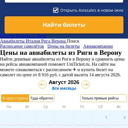
Открыть Aviasales в новом окне
Найти билеты
Билеты Верона → Рига
Авиабилеты
Италия
Рига
Верона
Поиск
Расписание самолётов
Цены на билеты
Авиакомпании
Цены на авиабилеты из Риги в Верону
Найти дешевые авиабилеты из Риги в Верону и сравнить цены
на рейсы авиакомпаний поможет UniTicket.ru. На сайте вы
можете ознакомиться с расписанием ✈ и купить билет на
самолет
по цене
от
8 916
руб.
с датой вылета 14 августа 2026.
Август 2026
Все месяцы
В одну сторону
Туда-обратно
Только прямые рейсы
Пн
Вт
Ср
Чт
Пт
Сб
Вс
1
2