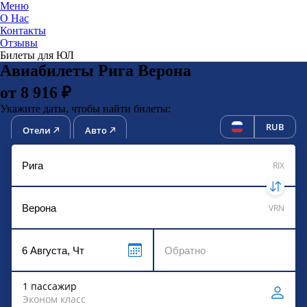
Меню
О Нас
Контакты
ЮниТи
Отзывы
Билеты для ЮЛ
Авиабилеты Рига Верона
от 8 916 ₽
Укажите даты, чтобы найти билеты:
RUB
Отели
Авто
RIX
VRN
1 пассажир
Эконом класс