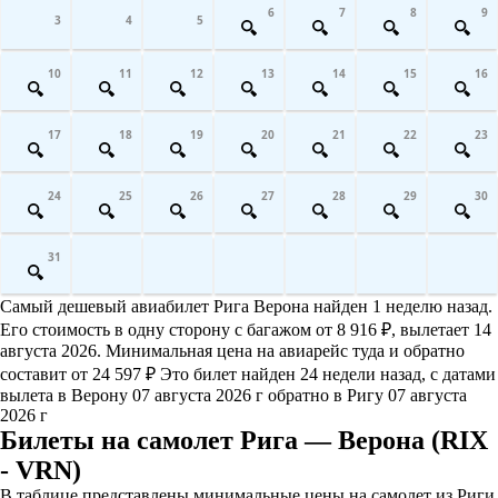
6
7
8
9
3
4
5
10
11
12
13
14
15
16
17
18
19
20
21
22
23
24
25
26
27
28
29
30
31
Самый дешевый авиабилет Рига Верона найден 1 неделю назад.
Его стоимость в одну сторону с багажом от 8 916 ₽, вылетает 14
августа 2026. Минимальная цена на авиарейс туда и обратно
составит от 24 597 ₽ Это билет найден 24 недели назад, с датами
вылета в Верону 07 августа 2026 г обратно в Ригу 07 августа
2026 г
Билеты на самолет Рига — Верона (RIX
- VRN)
В таблице представлены минимальные цены на самолет из Риги