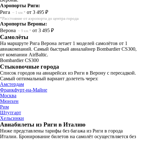
Аэропорты Риги:
Рига
от 3 495 ₽
~ 1 км.*
*Расстояние от аэропорта до центра города
Аэропорты Вероны:
Верона
от 3 495 ₽
~ 9 км.*
Самолёты
На маршруте Рига Верона летает 1 моделей самолётов от 1
авиакомпаний. Самый быстрый авиалайнер Bombardier CS300,
от компании AirBaltic.
Bombardier CS300
Стыковочные города
Список городов на авиарейсах из Риги в Верону с пересадкой.
Самый оптимальный вариант долететь через:
Амстердам
Франкфурт-на-Майне
Москва
Мюнхен
Рим
Штутгарт
Хельсинки
Авиабилеты из Риги в Италию
Ниже представлены тарифы без багажа из Риги в города
Италии. Бронирование билетов на самолёт осуществляется без