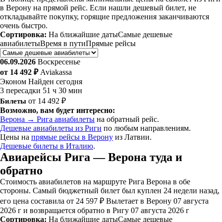
в Верону на прямой рейс. Если нашли дешевый билет, не
откладывайте покупку, горящие предложения заканчиваются
очень быстро.
Сортировка:
На ближайшие даты
Самые дешевые
авиабилеты
Время в пути
Прямые рейсы
06.09.2026
Воскресенье
от 14 492 ₽
Aviakassa
Эконом
Найден сегодня
3 пересадки
51 ч 30 мин
Билеты
от 14 492 ₽
Возможно, вам будет интересно:
Верона → Рига авиабилеты
на обратный рейс.
Дешевые авиабилеты из Риги
по любым направлениям.
Цены на
прямые рейсы в Верону
из Латвии.
Дешевые билеты в Италию
.
Авиарейсы Рига — Верона туда и
обратно
Стоимость авиабилетов на маршруте Рига Верона в обе
стороны. Самый бюджетный билет был куплен 24 недели назад,
его цена составила от 24 597 ₽ Вылетает в Верону 07 августа
2026 г и возвращается обратно в Ригу 07 августа 2026 г
Сортировка:
На ближайшие даты
Самые дешевые