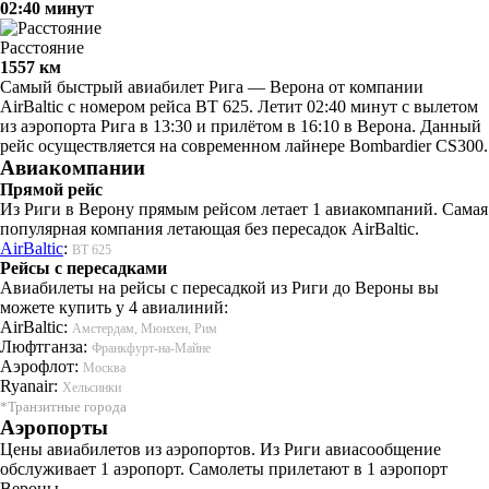
02:40 минут
Расстояние
1557 км
Самый быстрый авиабилет Рига — Верона от компании
AirBaltic с номером рейса BT 625. Летит 02:40 минут с вылетом
из аэропорта Рига в 13:30 и прилётом в 16:10 в Верона. Данный
рейс осуществляется на современном лайнере Bombardier CS300.
Авиакомпании
Прямой рейс
Из Риги в Верону прямым рейсом летает 1 авиакомпаний. Самая
популярная компания летающая без пересадок AirBaltic.
AirBaltic
:
BT 625
Рейсы с пересадками
Авиабилеты на рейсы с пересадкой из Риги до Вероны вы
можете купить у 4 авиалиний:
AirBaltic:
Амстердам, Мюнхен, Рим
Люфтганза:
Франкфурт-на-Майне
Аэрофлот:
Москва
Ryanair:
Хельсинки
*Транзитные города
Аэропорты
Цены авиабилетов из аэропортов. Из Риги авиасообщение
обслуживает 1 аэропорт. Самолеты прилетают в 1 аэропорт
Вероны.