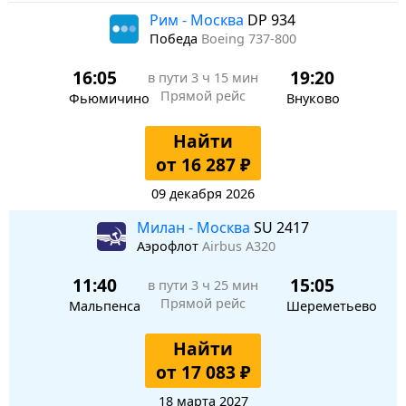
Рим - Москва
DP 934
Победа
Boeing 737-800
16:05
19:20
в пути
3 ч 15 мин
Прямой рейс
Фьюмичино
Внуково
Найти
от 16 287 ₽
09 декабря 2026
Милан - Москва
SU 2417
Аэрофлот
Airbus A320
11:40
15:05
в пути
3 ч 25 мин
Прямой рейс
Мальпенса
Шереметьево
Найти
от 17 083 ₽
18 марта 2027