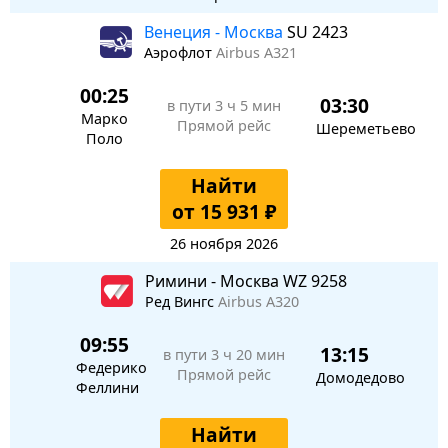
Венеция - Москва
SU 2423
Аэрофлот
Airbus A321
00:25
03:30
в пути
3 ч 5 мин
Марко
Прямой рейс
Шереметьево
Поло
Найти
от 15 931 ₽
26 ноября 2026
Римини - Москва WZ 9258
Ред Вингс
Airbus A320
09:55
13:15
в пути
3 ч 20 мин
Федерико
Прямой рейс
Домодедово
Феллини
Найти