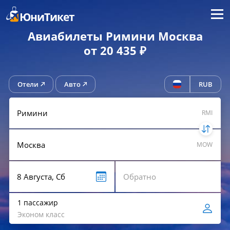
Меню
ЮниТикет
Авиабилеты Римини Москва
от 20 435 ₽
Отели
Авто
RUB
RMI
MOW
1 пассажир
Эконом класс