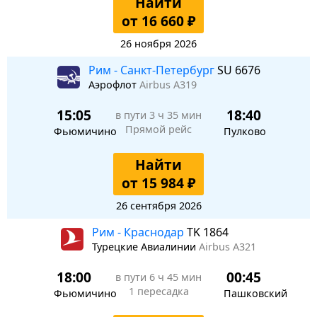
Найти
от 16 660 ₽
26 ноября 2026
Рим - Санкт-Петербург
SU 6676
Аэрофлот
Airbus A319
15:05
18:40
в пути
3 ч 35 мин
Прямой рейс
Фьюмичино
Пулково
Найти
от 15 984 ₽
26 сентября 2026
Рим - Краснодар
TK 1864
Турецкие Авиалинии
Airbus A321
18:00
00:45
в пути
6 ч 45 мин
1 пересадка
Фьюмичино
Пашковский