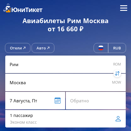
Меню
ЮниТикет
Авиабилеты Рим Москва
от 16 660 ₽
Отели
Авто
RUB
ROM
MOW
1 пассажир
Эконом класс