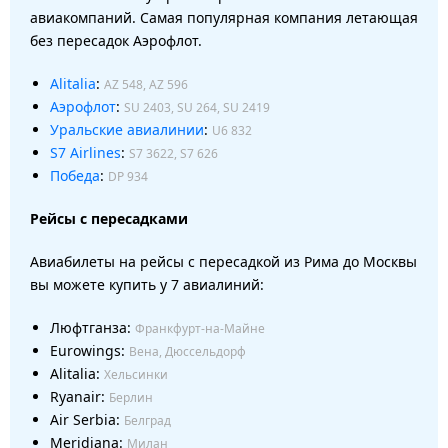
авиакомпаний. Самая популярная компания летающая
без пересадок Аэрофлот.
Alitalia
:
AZ 548, AZ 596
Аэрофлот
:
SU 2403, SU 264, SU 2419
Уральские авиалинии
:
U6 832
S7 Airlines
:
S7 3622, S7 626
Победа
:
DP 934
Рейсы с пересадками
Авиабилеты на рейсы с пересадкой из Рима до Москвы
вы можете купить у 7 авиалиний:
Люфтганза:
Франкфурт-на-Майне
Eurowings:
Вена, Дюссельдорф
Alitalia:
Хельсинки
Ryanair:
Берлин
Air Serbia:
Белград
Meridiana:
Милан