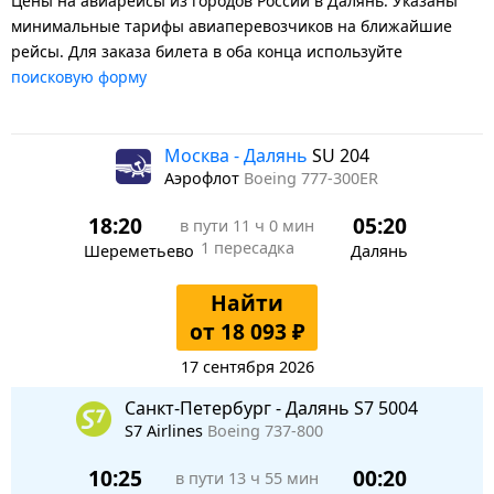
Цены на авиарейсы из городов России в Далянь. Указаны
минимальные тарифы авиаперевозчиков на ближайшие
рейсы. Для заказа билета в оба конца используйте
поисковую форму
Москва - Далянь
SU 204
Аэрофлот
Boeing 777-300ER
18:20
05:20
в пути
11 ч 0 мин
1 пересадка
Шереметьево
Далянь
Найти
от 18 093 ₽
17 сентября 2026
Санкт-Петербург - Далянь S7 5004
S7 Airlines
Boeing 737-800
10:25
00:20
в пути
13 ч 55 мин