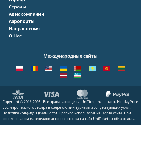
Страны
Москва
Авиакомпании
Крым
Санкт-Петербург
Аэропорты
Аэрофлот
Турция
Симферополь
Направления
Домодедово
S7 Airlines
Таиланд
Краснодар
О Нас
Москва - Сочи
Шереметьево
Уральские авиалинии
Италия
Новосибирск
О Компании
Москва - Симферополь
Внуково
ЮТэйр
Франция
Екатеринбург
Контакты
Москва - Ереван
Жуковский
Международные сайты
Азимут
Германия
Уфа
Способы оплаты
Москва - Краснодар
Пулково
Emirates
Чехия
Казань
Помощь
Москва - Калининград
Кольцово
Turkish Airlines
Греция
ВСЕ ГОРОДА
Отзывы
Москва - Душанбе
Пашковский
Lufthansa
ВСЕ СТРАНЫ
Наши партнеры
Москва - Екатеринбург
Курумоч
ВСЕ АВИАКОМПАНИИ
Вакансии
Москва - Махачкала
ВСЕ АЭРОПОРТЫ
Copyright © 2016-2026 . Все права защищены. UniTicket.ru — часть HolidayPrice
Блог
ВСЕ НАПРАВЛЕНИЯ
LLC, европейского лидера в сфере онлайн-туризма и сопутствующих услуг.
Как купить билет
Политика конфиденциальности.
Правила использования.
Карта сайта.
При
использовании материалов активная ссылка на сайт UniTicket.ru обязательна.