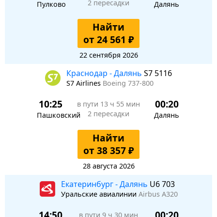
2 пересадки
Пулково
Далянь
Найти
от 24 561 ₽
22 сентября 2026
Краснодар - Далянь
S7 5116
S7 Airlines
Boeing 737-800
10:25
00:20
в пути
13 ч 55 мин
2 пересадки
Пашковский
Далянь
Найти
от 38 357 ₽
28 августа 2026
Екатеринбург - Далянь
U6 703
Уральские авиалинии
Airbus A320
14:50
00:20
в пути
9 ч 30 мин