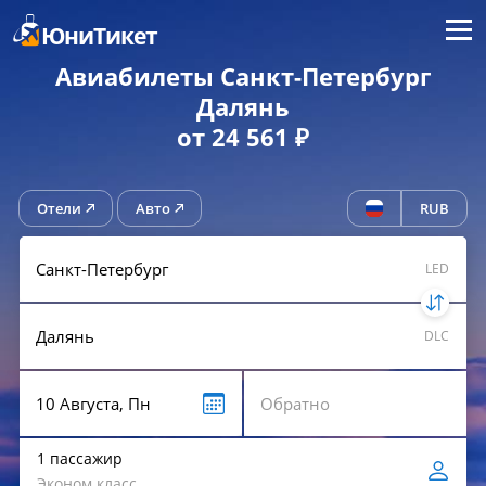
Меню
ЮниТикет
Авиабилеты Санкт-Петербург
Далянь
от 24 561 ₽
Отели
Авто
RUB
LED
DLC
1 пассажир
Эконом класс