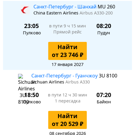
Санкт-Петербург - Шанхай
MU 260
China Eastern Airlines
Airbus A330-200
23:05
08:20
в пути
9 ч 15 мин
Прямой рейс
Пулково
Пудун
Найти
от 23 746 ₽
17 января 2027
Санкт-Петербург - Гуанчжоу
3U 8100
Sichuan Airlines
Airbus A330
18:50
07:20
в пути
12 ч 30 мин
1 пересадка
Пулково
Байюн
Найти
от 20 529 ₽
08 сентября 2026