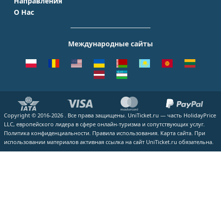
Направления
Домодедово
S7 Airlines
Таиланд
Краснодар
О Нас
Москва - Сочи
Шереметьево
Уральские авиалинии
Италия
Новосибирск
О Компании
Москва - Симферополь
Внуково
ЮТэйр
Франция
Екатеринбург
Контакты
Москва - Ереван
Жуковский
Международные сайты
Азимут
Германия
Уфа
Способы оплаты
Москва - Краснодар
Пулково
Emirates
Чехия
Казань
Помощь
Москва - Калининград
Кольцово
Turkish Airlines
Греция
ВСЕ ГОРОДА
Отзывы
Москва - Душанбе
Пашковский
Lufthansa
ВСЕ СТРАНЫ
Наши партнеры
Москва - Екатеринбург
Курумоч
ВСЕ АВИАКОМПАНИИ
Вакансии
Москва - Махачкала
ВСЕ АЭРОПОРТЫ
Copyright © 2016-2026 . Все права защищены. UniTicket.ru — часть HolidayPrice
Блог
ВСЕ НАПРАВЛЕНИЯ
LLC, европейского лидера в сфере онлайн-туризма и сопутствующих услуг.
Как купить билет
Политика конфиденциальности.
Правила использования.
Карта сайта.
При
использовании материалов активная ссылка на сайт UniTicket.ru обязательна.