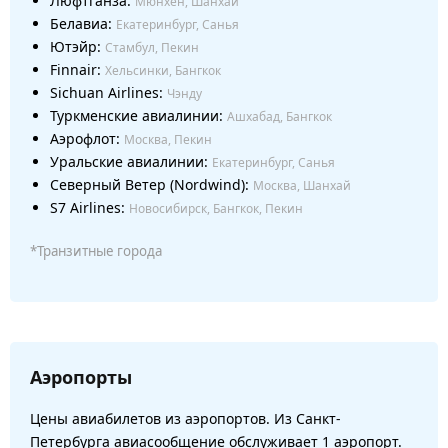
Люфтганза:
Мюнхен, Шанхай
Белавиа:
Екатеринбург, Санья
Ютэйр:
Стамбул, Пекин
Finnair:
Хельсинки, Бангкок
Sichuan Airlines:
Чэнду
Туркменские авиалинии:
Ашхабад, Бангкок
Аэрофлот:
Москва, Пекин
Уральские авиалинии:
Екатеринбург, Санья
Северный Ветер (Nordwind):
Москва, Шанхай
S7 Airlines:
Новосибирск, Бангкок, Пекин
*Транзитные города
Аэропорты
Цены авиабилетов из аэропортов. Из Санкт-
Петербурга авиасообщение обслуживает 1 аэропорт.