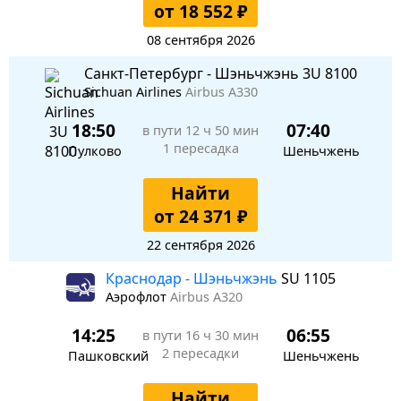
от 18 552 ₽
08 сентября 2026
Санкт-Петербург - Шэньчжэнь 3U 8100
Sichuan Airlines
Airbus A330
18:50
07:40
в пути
12 ч 50 мин
1 пересадка
Пулково
Шеньчжень
Найти
от 24 371 ₽
22 сентября 2026
Краснодар - Шэньчжэнь
SU 1105
Аэрофлот
Airbus A320
14:25
06:55
в пути
16 ч 30 мин
2 пересадки
Пашковский
Шеньчжень
Найти