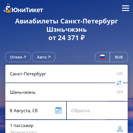
Меню
ЮниТикет
Авиабилеты Санкт-Петербург
Шэньчжэнь
от 24 371 ₽
Отели
Авто
RUB
LED
SZX
1 пассажир
Эконом класс