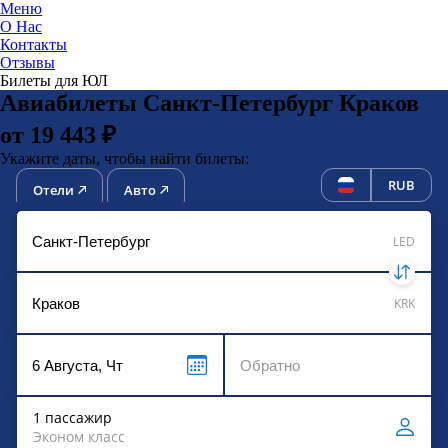
Меню
О Нас
Контакты
ЮниТи
Отзывы
Билеты для ЮЛ
Авиабилеты Санкт-Петербург Краков
от 19 443 ₽
Укажите даты, чтобы найти билеты:
RUB
Отели
Авто
LED
KRK
1 пассажир
Эконом класс