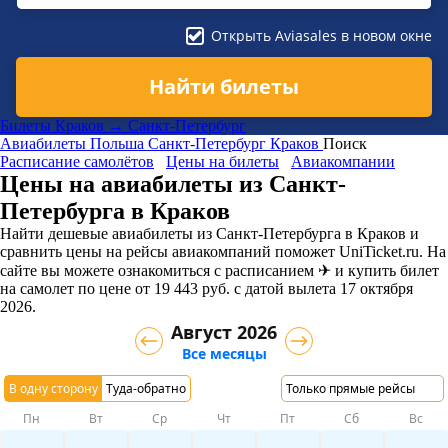
Открыть Aviasales в новом окне
Найти билеты
Билеты Краков → Санкт-Петербург
Авиабилеты
Польша
Санкт-Петербург
Краков
Поиск
Расписание самолётов
Цены на билеты
Авиакомпании
Цены на авиабилеты из Санкт-
Петербурга в Краков
Найти дешевые авиабилеты из Санкт-Петербурга в Краков и
сравнить цены на рейсы авиакомпаний поможет UniTicket.ru. На
сайте вы можете ознакомиться с расписанием ✈ и купить билет
на самолет
по цене
от
19 443
руб.
с датой вылета 17 октября
2026.
Август 2026
Все месяцы
В одну сторону
Туда-обратно
Только прямые рейсы
Пн
Вт
Ср
Чт
Пт
Сб
Вс