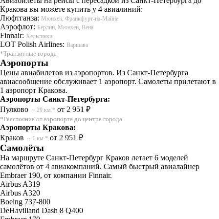
Авиабилеты на рейсы с пересадкой из Санкт-Петербурга до
Кракова вы можете купить у 4 авиалиний:
Люфтганза:
Мюнхен, Франкфурт-на-Майне
Аэрофлот:
Берлин, Мюнхен, Вена
Finnair:
Хельсинки
LOT Polish Airlines:
Варшава
*Транзитные города
Аэропорты
Цены авиабилетов из аэропортов. Из Санкт-Петербурга
авиасообщение обслуживает 1 аэропорт. Самолеты прилетают в
1 аэропорт Кракова.
Аэропорты Санкт-Петербурга:
Пулково
от 2 951 ₽
~ 29 км.*
*Расстояние от аэропорта до центра города
Аэропорты Кракова:
Краков
от 2 951 ₽
~ 1 км.*
Самолёты
На маршруте Санкт-Петербург Краков летает 6 моделей
самолётов от 4 авиакомпаний. Самый быстрый авиалайнер
Embraer 190, от компании Finnair.
Airbus A319
Airbus A320
Boeing 737-800
DeHavilland Dash 8 Q400