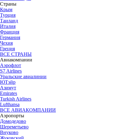
Страны
Крым
Турция
Таиланд
Италия
Франция
Германия
Чехия
Греция
ВСЕ СТРАНЫ
Авиакомпании
Аэрофлот
S7 Airlines
Уральские авиалинии
ЮТэйр
Азимут
Emirates
Turkish Airlines
Lufthansa
ВСЕ АВИАКОМПАНИИ
Аэропорты
Домодедово
Шереметьево
Внуково
Жуковский