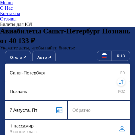
Меню
О Нас
Контакты
ЮниТи
Отзывы
Билеты для ЮЛ
Авиабилеты Санкт-Петербург Познань
от 40 133 ₽
Укажите даты, чтобы найти билеты:
RUB
Отели
Авто
LED
POZ
1 пассажир
Эконом класс