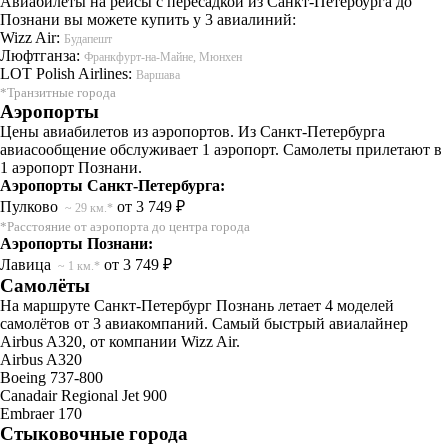
Авиабилеты на рейсы с пересадкой из Санкт-Петербурга до
Познани вы можете купить у 3 авиалиний:
Wizz Air:
Будапешт
Люфтганза:
Франкфурт-на-Майне, Мюнхен
LOT Polish Airlines:
Варшава
*Транзитные города
Аэропорты
Цены авиабилетов из аэропортов. Из Санкт-Петербурга
авиасообщение обслуживает 1 аэропорт. Самолеты прилетают в
1 аэропорт Познани.
Аэропорты Санкт-Петербурга:
Пулково
от 3 749 ₽
~ 29 км.*
*Расстояние от аэропорта до центра города
Аэропорты Познани:
Лавица
от 3 749 ₽
~ 1 км.*
Самолёты
На маршруте Санкт-Петербург Познань летает 4 моделей
самолётов от 3 авиакомпаний. Самый быстрый авиалайнер
Airbus A320, от компании Wizz Air.
Airbus A320
Boeing 737-800
Canadair Regional Jet 900
Embraer 170
Стыковочные города