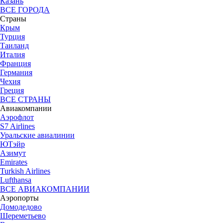
Казань
ВСЕ ГОРОДА
Страны
Крым
Турция
Таиланд
Италия
Франция
Германия
Чехия
Греция
ВСЕ СТРАНЫ
Авиакомпании
Аэрофлот
S7 Airlines
Уральские авиалинии
ЮТэйр
Азимут
Emirates
Turkish Airlines
Lufthansa
ВСЕ АВИАКОМПАНИИ
Аэропорты
Домодедово
Шереметьево