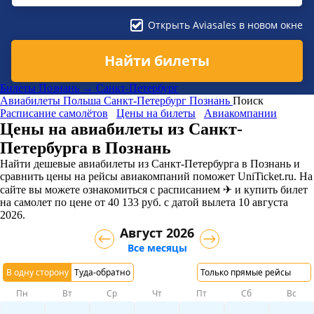
Открыть Aviasales в новом окне
Найти билеты
Билеты Познань → Санкт-Петербург
Авиабилеты
Польша
Санкт-Петербург
Познань
Поиск
Расписание самолётов
Цены на билеты
Авиакомпании
Цены на авиабилеты из Санкт-
Петербурга в Познань
Найти дешевые авиабилеты из Санкт-Петербурга в Познань и
сравнить цены на рейсы авиакомпаний поможет UniTicket.ru. На
сайте вы можете ознакомиться с расписанием ✈ и купить билет
на самолет
по цене
от
40 133
руб.
с датой вылета 10 августа
2026.
Август 2026
Все месяцы
В одну сторону
Туда-обратно
Только прямые рейсы
Пн
Вт
Ср
Чт
Пт
Сб
Вс