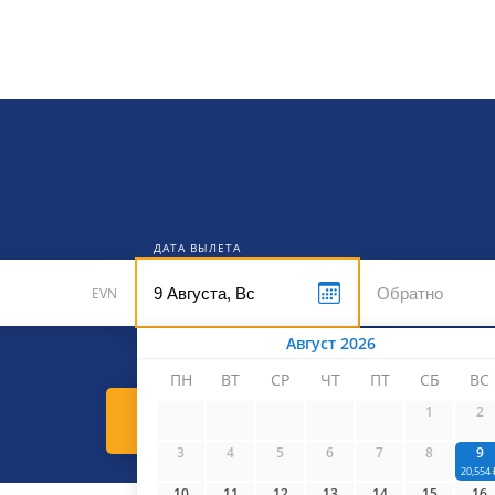
кет
ДАТА ВЫЛЕТА
EVN
Август 2026
ПН
ВТ
СР
ЧТ
ПТ
СБ
ВС
1
2
Найти билеты
3
4
5
6
7
8
9
20,554 
10
11
12
13
14
15
16