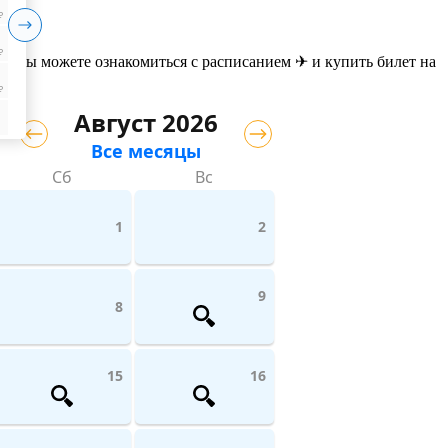
₽
₽
те вы можете ознакомиться с расписанием ✈ и купить билет на
₽
Август 2026
Все месяцы
Сб
Вс
1
2
9
8
15
16