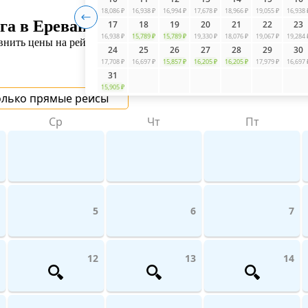
18,086 ₽
16,938 ₽
16,994 ₽
17,678 ₽
18,966 ₽
19,055 ₽
16,938 
га в Ереван
17
18
19
20
21
22
23
16,938 ₽
15,789 ₽
15,789 ₽
19,330 ₽
18,076 ₽
19,067 ₽
19,284 
нить цены на рейсы авиакомпаний поможет UniTicket.ru. На сай
24
25
26
27
28
29
30
17,708 ₽
16,697 ₽
15,857 ₽
16,205 ₽
16,205 ₽
17,979 ₽
16,697 
31
15,905 ₽
олько прямые рейсы
Ср
Чт
Пт
5
6
7
12
13
14