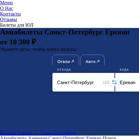
Меню
О Нас
Контакты
ЮниТи
Отзывы
Билеты для ЮЛ
Авиабилеты Санкт-Петербург Ереван
от 10 300 ₽
Укажите даты, чтобы найти билеты:
Отели
Авто
ОТКУДА
КУДА
LED
Билеты Ереван → Санкт-Петербург
Авиабилеты
Армения
Санкт-Петербург
Ереван
Поиск