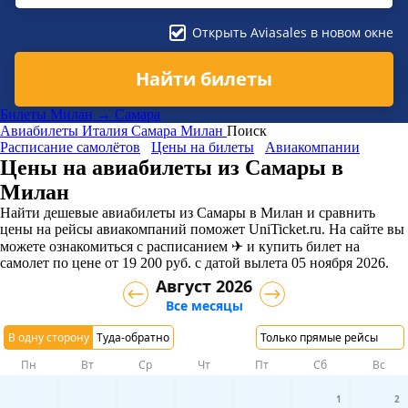
Открыть Aviasales в новом окне
Найти билеты
Билеты Милан → Самара
Авиабилеты
Италия
Самара
Милан
Поиск
Расписание самолётов
Цены на билеты
Авиакомпании
Цены на авиабилеты из Самары в
Милан
Найти дешевые авиабилеты из Самары в Милан и сравнить
цены на рейсы авиакомпаний поможет UniTicket.ru. На сайте вы
можете ознакомиться с расписанием ✈ и купить билет на
самолет
по цене
от
19 200
руб.
с датой вылета 05 ноября 2026.
Август 2026
Все месяцы
В одну сторону
Туда-обратно
Только прямые рейсы
Пн
Вт
Ср
Чт
Пт
Сб
Вс
1
2