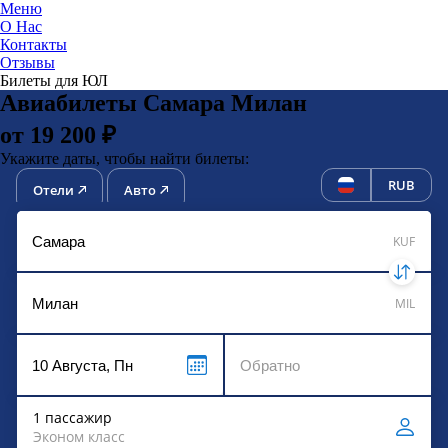
Меню
О Нас
Контакты
ЮниТи
Отзывы
Билеты для ЮЛ
Авиабилеты Самара Милан
от 19 200 ₽
Укажите даты, чтобы найти билеты:
RUB
Отели
Авто
KUF
MIL
1 пассажир
Эконом класс