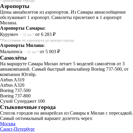
*Транзитные города
Аэропорты
Цены авиабилетов из аэропортов. Из Самары авиасообщение
обслуживает 1 аэропорт. Самолеты прилетают в 1 аэропорт
Милана.
Аэропорты Самары:
Курумоч
от 6 283 ₽
~ 52 км.*
*Расстояние от аэропорта до центра города
Аэропорты Милана:
Мальпенса
от 5 003 ₽
~ 41 км.*
Самолёты
На маршруте Самара Милан летает 5 моделей самолётов от 3
авиакомпаний. Самый быстрый авиалайнер Boeing 737-500, от
компании Ютэйр.
Airbus A319
Airbus A320
Boeing 737-500
Boeing 737-800
Сухой Суперджет 100
Стыковочные города
Список городов на авиарейсах из Самары в Милан с пересадкой.
Самый оптимальный вариант долететь через:
Москва
Санкт-Петербург