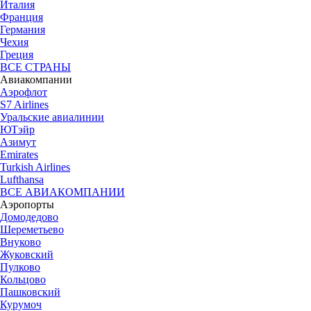
Италия
Франция
Германия
Чехия
Греция
ВСЕ СТРАНЫ
Авиакомпании
Аэрофлот
S7 Airlines
Уральские авиалинии
ЮТэйр
Азимут
Emirates
Turkish Airlines
Lufthansa
ВСЕ АВИАКОМПАНИИ
Аэропорты
Домодедово
Шереметьево
Внуково
Жуковский
Пулково
Кольцово
Пашковский
Курумоч