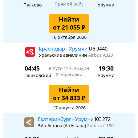
Прямой рейс
Пулково
Урумчи
Найти
от 21 055 ₽
16 октября 2026
Краснодар - Урумчи
U6 9440
Уральские авиалинии
Airbus A320
04:45
19:30
в пути
14 ч 45 мин
2 пересадки
Пашковский
Урумчи
Найти
от 34 833 ₽
17 августа 2026
Екатеринбург - Урумчи
KC 272
Эйр Астана (AirAstana)
Embraer 190