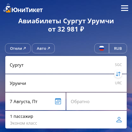
Меню
ЮниТикет
Авиабилеты Сургут Урумчи
от 32 981 ₽
Отели
Авто
RUB
SGC
URC
1 пассажир
Эконом класс