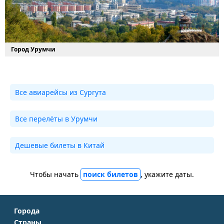
Город Урумчи
Все авиарейсы из Сургута
Все перелёты в Урумчи
Дешевые билеты в Китай
Чтобы начать
поиск билетов
, укажите даты.
Города
Страны