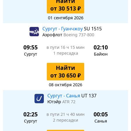
Найти
от 30 513 ₽
01 сентября 2026
Сургут - Гуанчжоу
SU 1515
Аэрофлот
Boeing 737-800
09:55
02:10
в пути
16 ч 15 мин
1 пересадка
Сургут
Байюн
Найти
от 30 650 ₽
08 октября 2026
Сургут - Санья
UT 137
Ютэйр
ATR 72
02:25
00:05
в пути
21 ч 40 мин
2 пересадки
Сургут
Санья