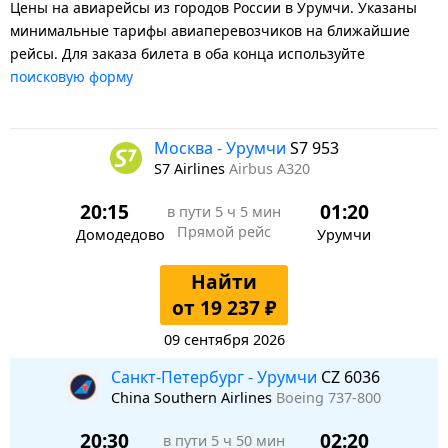
Цены на авиарейсы из городов России в Урумчи. Указаны
минимальные тарифы авиаперевозчиков на ближайшие
рейсы. Для заказа билета в оба конца используйте
поисковую форму
Москва - Урумчи
S7 953
S7 Airlines
Airbus A320
20:15
01:20
в пути
5 ч 5 мин
Прямой рейс
Домодедово
Урумчи
Найти
от 19 237 ₽
09 сентября 2026
Санкт-Петербург - Урумчи
CZ 6036
China Southern Airlines
Boeing 737-800
20:30
02:20
в пути
5 ч 50 мин