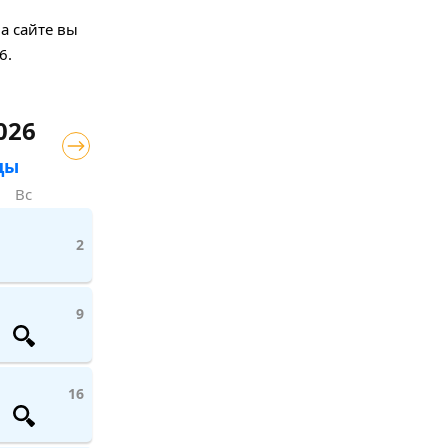
а сайте вы
6.
026
цы
Вс
2
9
16