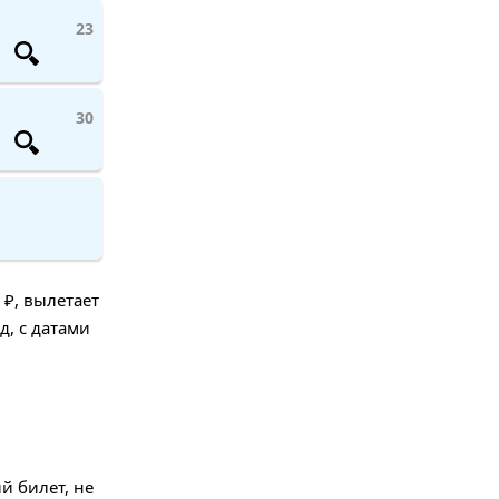
23
30
 ₽, вылетает
д, с датами
й билет, не