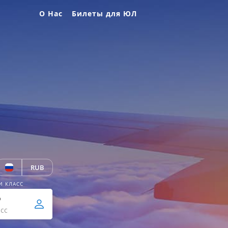
О Нас
Билеты для ЮЛ
RUB
И КЛАСС
р
сс