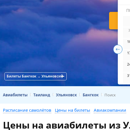
П
Н
1
1
2
3
Билеты Бангкок → Ульяновск
Авиабилеты
Таиланд
Ульяновск
Бангкок
Поиск
Расписание самолётов
Цены на билеты
Авиакомпании
Цены на авиабилеты из У