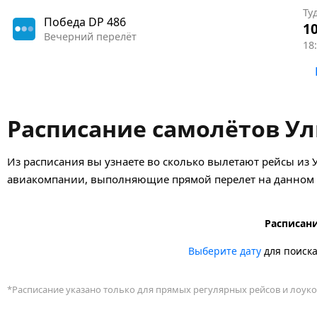
Ту
Победа
DP 486
10
Вечерний перелёт
18:
Расписание самолётов Ул
Из расписания вы узнаете во сколько вылетают рейсы из У
авиакомпании, выполняющие прямой перелет на данном н
Расписани
Выберите дату
для поиск
*Расписание указано только для прямых регулярных рейсов и лоуко