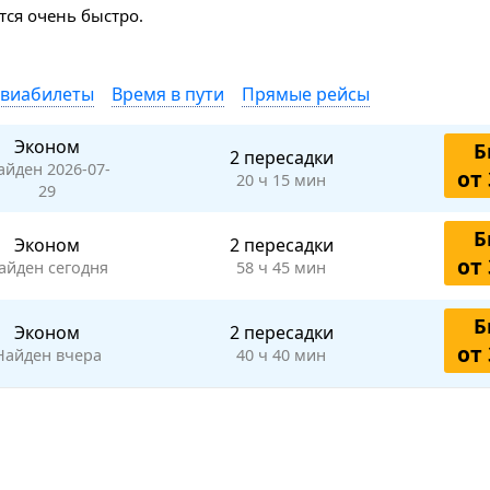
ся очень быстро.
авиабилеты
Время в пути
Прямые рейсы
Эконом
Б
2 пересадки
айден 2026-07-
от 
20 ч 15 мин
29
Б
Эконом
2 пересадки
от 
айден сегодня
58 ч 45 мин
Б
Эконом
2 пересадки
от 
Найден вчера
40 ч 40 мин