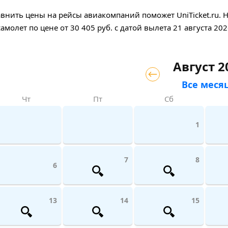
внить цены на рейсы авиакомпаний поможет UniTicket.ru. Н
самолет
по цене
от
30 405
руб.
с датой вылета 21 августа 202
Август 2
Все меся
Чт
Пт
Сб
1
7
8
6
13
14
15