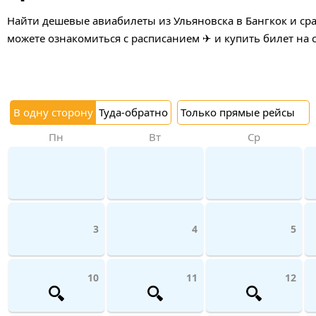
Найти дешевые авиабилеты из Ульяновска в Бангкок и сра
можете ознакомиться с расписанием ✈ и купить билет на 
В одну сторону
Туда-обратно
Только прямые рейсы
Пн
Вт
Ср
3
4
5
10
11
12