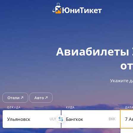
ЮниТикет
Авиабилеты 
от
Укажите д
Отели
Авто
ОТКУДА
КУДА
ДАТ
ULY
BKK