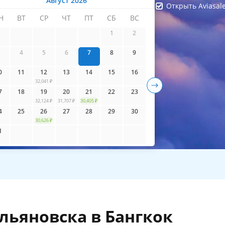
Август 2026
Открыть Aviasal
Н
ВТ
СР
ЧТ
ПТ
СБ
ВС
айти билеты
1
2
3
4
5
6
7
8
9
0
11
12
13
14
15
16
32,041 ₽
7
18
19
20
21
22
23
32,124 ₽
31,707 ₽
30,405 ₽
4
25
26
27
28
29
30
30,626 ₽
1
льяновска в Бангкок