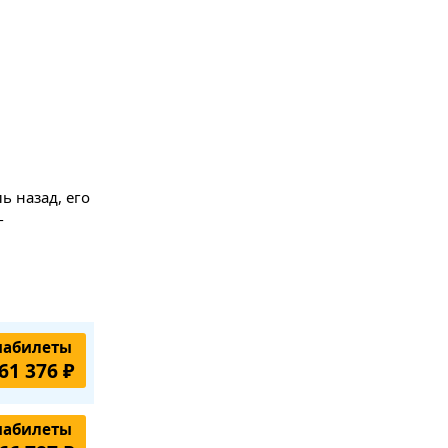
ь назад, его
г
иабилеты
61 376 ₽
иабилеты