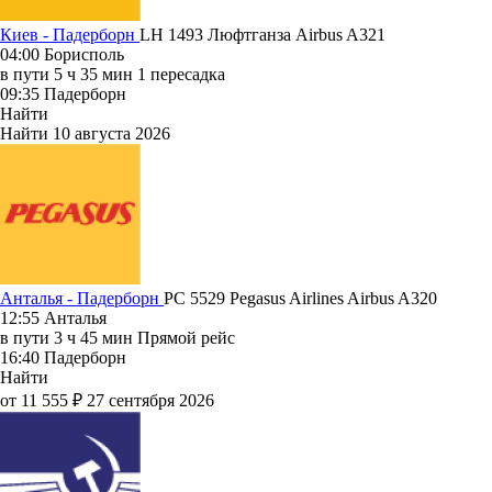
Киев - Падерборн
LH 1493
Люфтганза
Airbus A321
04:00
Борисполь
в пути
5 ч 35 мин
1 пересадка
09:35
Падерборн
Найти
Найти
10 августа 2026
Анталья - Падерборн
PC 5529
Pegasus Airlines
Airbus A320
12:55
Анталья
в пути
3 ч 45 мин
Прямой рейс
16:40
Падерборн
Найти
от 11 555 ₽
27 сентября 2026