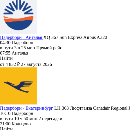
Падерборн - Анталья
XQ 367
Sun Express
Airbus A320
04:30
Падерборн
в пути
3 ч 25 мин
Прямой рейс
07:55
Анталья
Найти
от 4 832 ₽
27 августа 2026
Падерборн - Екатеринбург
LH 363
Люфтганза
Canadair Regional J
10:10
Падерборн
в пути
10 ч 50 мин
2 пересадки
21:00
Кольцово
Найти