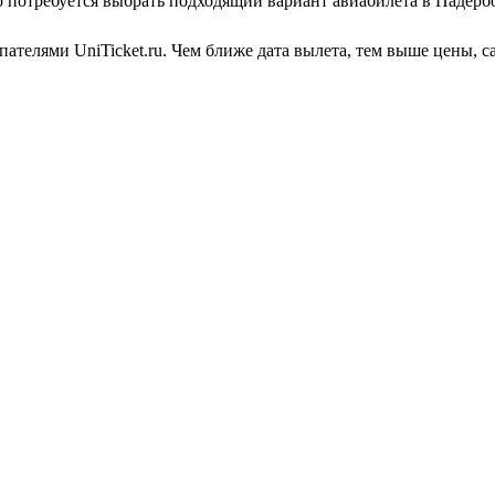
ко потребуется выбрать подходящий вариант авиабилета в Падерб
телями UniTicket.ru. Чем ближе дата вылета, тем выше цены, са