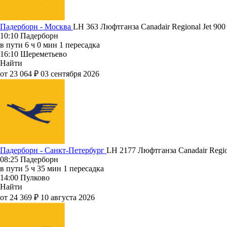
Падерборн - Москва
LH 363
Люфтганза
Canadair Regional Jet 900
10:10
Падерборн
в пути
6 ч 0 мин
1 пересадка
16:10
Шереметьево
Найти
от 23 064 ₽
03 сентября 2026
Падерборн - Санкт-Петербург
LH 2177
Люфтганза
Canadair Regio
08:25
Падерборн
в пути
5 ч 35 мин
1 пересадка
14:00
Пулково
Найти
от 24 369 ₽
10 августа 2026