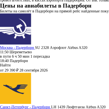
тревел агентствах, в кассах аэропорта Падерборна. От Вас толь
Цены на авиабилеты в Падерборн
Билеты на самолёт в Падерборн на прямой рейс найденные покупа
Москва - Падерборн
SU 2328
Аэрофлот
Airbus A320
11:50
Шереметьево
в пути
6 ч 50 мин
1 пересадка
18:40
Падерборн
Найти
от 29 390 ₽
28 сентября 2026
Санкт-Петербург - Падерборн
LH 1439
Люфтганза
Airbus A320