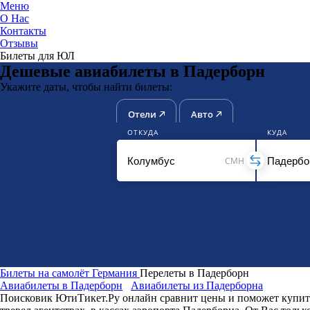
Меню
О Нас
Контакты
ЮниТи
Отзывы
Билеты для ЮЛ
Дешевые авиабилеты в Падерборн
Укажите даты, чтобы найти билеты:
Отели
Авто
ОТКУДА
КУДА
CMH
Билеты на самолёт
Германия
Перелеты в Падерборн
Авиабилеты в Падерборн
Авиабилеты из Падерборна
Поисковик ЮтиТикет.Ру онлайн сравнит цены и поможет купить