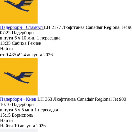
Падерборн - Стамбул
LH 2177
Люфтганза
Canadair Regional Jet 9
07:25
Падерборн
в пути
6 ч 10 мин
1 пересадка
13:35
Сабиха Гёкчен
Найти
от 9 435 ₽
24 августа 2026
Падерборн - Киев
LH 363
Люфтганза
Canadair Regional Jet 900
10:10
Падерборн
в пути
5 ч 5 мин
1 пересадка
15:15
Борисполь
Найти
Найти
10 августа 2026