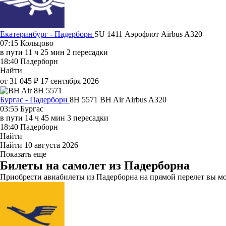
Екатеринбург - Падерборн
SU 1411
Аэрофлот
Airbus A320
07:15
Кольцово
в пути
11 ч 25 мин
2 пересадки
18:40
Падерборн
Найти
от 31 045 ₽
17 сентября 2026
Бургас - Падерборн
8H 5571
BH Air
Airbus A320
03:55
Бургас
в пути
14 ч 45 мин
3 пересадки
18:40
Падерборн
Найти
Найти
10 августа 2026
Показать еще
Билеты на самолет из Падерборна
Приобрести авиабилеты из Падерборна на прямой перелет вы м