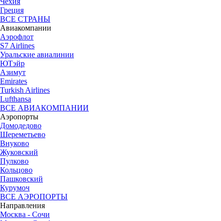
Чехия
Греция
ВСЕ СТРАНЫ
Авиакомпании
Аэрофлот
S7 Airlines
Уральские авиалинии
ЮТэйр
Азимут
Emirates
Turkish Airlines
Lufthansa
ВСЕ АВИАКОМПАНИИ
Аэропорты
Домодедово
Шереметьево
Внуково
Жуковский
Пулково
Кольцово
Пашковский
Курумоч
ВСЕ АЭРОПОРТЫ
Направления
Москва - Сочи