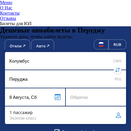
Меню
О Нас
Контакты
ЮниТи
Отзывы
Билеты для ЮЛ
Дешевые авиабилеты в Перуджу
Укажите даты, чтобы найти билеты:
RUB
Отели
Авто
CMH
PEG
1 пассажир
Эконом класс