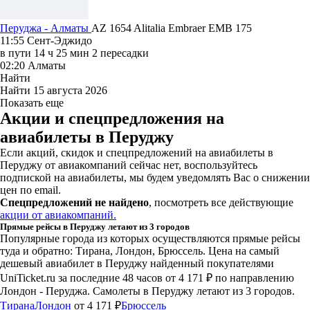
Перуджа - Алматы
AZ 1654
Alitalia
Embraer EMB 175
11:55
Сент-Эджидо
в пути
14 ч 25 мин
2 пересадки
02:20
Алматы
Найти
Найти
15 августа 2026
Показать еще
Акции и спецпредложения на
авиабилеты в Перуджу
Если акций, скидок и спецпредложений на авиабилеты в
Перуджу от авиакомпаний сейчас нет, воспользуйтесь
подпиской на авиабилеты, мы будем уведомлять Вас о снижении
цен по email.
Спецпредложений не найдено
, посмотреть все действующие
акции от авиакомпаний.
Прямые рейсы в Перуджу летают из 3 городов
Популярные города из которых осуществляются прямые рейсы
туда и обратно: Тирана, Лондон, Брюссель.
Цена на самый
дешевый авиабилет в Перуджу найденный покупателями
UniTicket.ru за последние 48 часов
от 4 171 ₽
по направлению
Лондон - Перуджа. Самолеты в Перуджу летают из 3 городов.
Тирана
Лондон
от 4 171 ₽
Брюссель