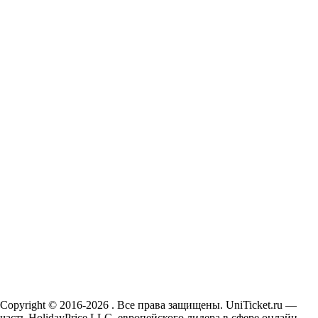
Copyright © 2016-2026 . Все права защищены. UniTicket.ru —
часть HolidayPrice LLC, европейского лидера в сфере онлайн-