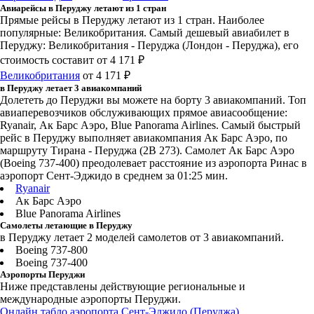
Авиарейсы в Перуджу летают из 1 стран
Прямые рейсы в Перуджу летают из 1 стран. Наиболее
популярные: Великобритания. Самый дешевый авиабилет в
Перуджу: Великобритания - Перуджа (Лондон - Перуджа), его
стоимость составит от 4 171 ₽
Великобритания
от 4 171 ₽
в Перуджу летает 3 авиакомпаний
Долететь до Перуджи вы можете на борту 3 авиакомпаний. Топ
авиаперевозчиков обслуживающих прямое авиасообщение:
Ryanair, Ак Барс Аэро, Blue Panorama Airlines. Самый быстрый
рейс в Перуджу выполняет авиакомпания Ак Барс Аэро, по
маршруту Тирана - Перуджа (2B 273). Самолет Ак Барс Аэро
(Boeing 737-400) преодолевает расстояние из аэропорта Ринас в
аэропорт Сент-Эджидо в среднем за 01:25 мин.
Ryanair
Ак Барс Аэро
Blue Panorama Airlines
Самолеты летающие в Перуджу
в Перуджу летает 2 моделей самолетов от 3 авиакомпаний.
Boeing 737-800
Boeing 737-400
Аэропорты Перуджи
Ниже представлены действующие региональные и
международные аэропорты Перуджи.
Онлайн табло аэропорта Сент-Эджидо (Перуджа)