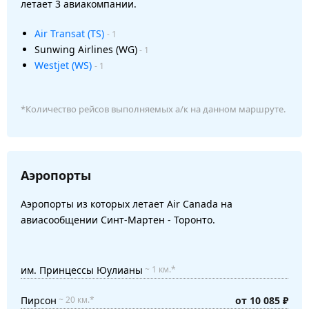
летает 3 авиакомпании.
Air Transat (TS)
- 1
Sunwing Airlines (WG)
- 1
Westjet (WS)
- 1
*Количество рейсов выполняемых а/к на данном маршруте.
Аэропорты
Аэропорты из которых летает Air Canada на
авиасообщении Синт-Мартен - Торонто.
им. Принцессы Юулианы
~ 1 км.*
Пирсон
от 10 085 ₽
~ 20 км.*