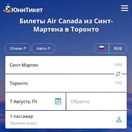
Меню
ЮниТикет
Билеты Air Canada из Синт-
Мартена в Торонто
Отели
Авто
RUB
SXM
YTO
1 пассажир
Эконом класс