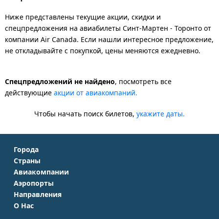
Ниже представлены текущие акции, скидки и
спецпредложения на авиабилеты Синт-Мартен - Торонто от
компании Air Canada. Если нашли интересное предложение,
не откладывайте с покупкой, цены меняются ежедневно.
Спецпредложений не найдено
, посмотреть все
действующие
акции от авиакомпаний.
Чтобы начать поиск билетов,
укажите даты.
Города
Страны
Москва
Авиакомпании
Крым
Санкт-Петербург
Аэропорты
Аэрофлот
Турция
Симферополь
Направления
Домодедово
S7 Airlines
Таиланд
Краснодар
О Нас
Москва - Сочи
Шереметьево
Уральские авиалинии
Италия
Новосибирск