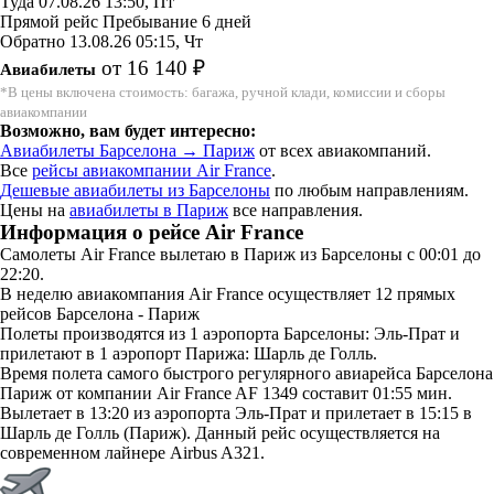
Туда
07.08.26
13:50, Пт
Прямой рейс
Пребывание 6 дней
Обратно
13.08.26
05:15, Чт
от 16 140 ₽
Авиабилеты
*В цены включена стоимость: багажа, ручной клади, комиссии и сборы
авиакомпании
Возможно, вам будет интересно:
Авиабилеты Барселона → Париж
от всех авиакомпаний.
Все
рейсы авиакомпании Air France
.
Дешевые авиабилеты из Барселоны
по любым направлениям.
Цены на
авиабилеты в Париж
все направления.
Информация о рейсе Air France
Самолеты Air France вылетаю в Париж из Барселоны с 00:01 до
22:20.
В неделю авиакомпания Air France осуществляет 12 прямых
рейсов Барселона - Париж
Полеты производятся из 1 аэропорта Барселоны: Эль-Прат и
прилетают в 1 аэропорт Парижа: Шарль де Голль.
Время полета самого быстрого регулярного авиарейса Барселона
Париж от компании Air France AF 1349 составит 01:55 мин.
Вылетает в 13:20 из аэропорта Эль-Прат и прилетает в 15:15 в
Шарль де Голль (Париж). Данный рейс осуществляется на
современном лайнере Airbus A321.