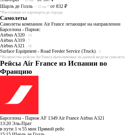
Шарль де Голль
от 832 ₽
~ 22 км.*
*Расстояние от аэропорта до города
Самолеты
Самолеты компании Air France летающие на направлении
Барселона - Париж:
Airbus A320
- 14
Airbus A319
- 7
Airbus A321
- 10
Surface Equipment - Road Feeder Service (Truck)
- 3
*Количество рейсов Air France выполняемых на данной модели самолета.
Рейсы Air France из Испании во
Францию
Барселона - Париж AF 1349
Air France
Airbus A321
13:20
Эль-Прат
в пути
1 ч 55 мин
Прямой рейс
15:15
Шарль де Голль