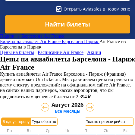
Открыть Aviasales в новом окне
Найти билеты
Париж → Барселона Air France
Билеты на самолет
Air France
Барселона
Париж
Air France из
Барселоны в Париж
Цены на билеты
Расписание Air France
Акции
Цены на авиабилеты Барселона - Париж
Air France
Купить авиабилеты Air France Барселона - Париж (Франция)
дешево поможет UniTicket.ru. Мы сравниваем цены на рейсы по
всему спектру предложений: на официальном сайте Air France,
на сайтах наших партнеров, кассах аэропортов, что бы
предложить вам дешевые билеты от 2 394 ₽
Август 2026
Все месяцы
В одну сторону
Туда-обратно
Только прямые рейсы
Пн
Вт
Ср
Чт
Пт
Сб
Вс