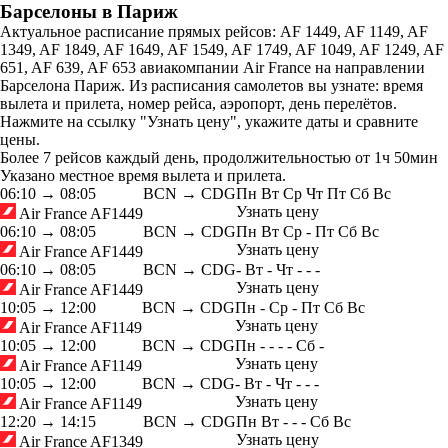
Барселоны в Париж
Актуальное расписание прямых рейсов: AF 1449, AF 1149, AF
1349, AF 1849, AF 1649, AF 1549, AF 1749, AF 1049, AF 1249, AF
651, AF 639, AF 653 авиакомпании Air France на направлении
Барселона Париж. Из расписания самолетов вы узнате: время
вылета и прилета, номер рейса, аэропорт, день перелётов.
Нажмите на ссылку "Узнать цену", укажите даты и сравните
цены.
Более 7 рейсов каждый день, продолжительностью от 1ч 50мин
Указано местное время вылета и прилета.
06:10
→
08:05
BCN → CDG
Пн
Вт
Ср
Чт
Пт
Сб
Вс
Узнать цену
Air France
AF1449
06:10
→
08:05
BCN → CDG
Пн
Вт
Ср
-
Пт
Сб
Вс
Узнать цену
Air France
AF1449
06:10
→
08:05
BCN → CDG
-
Вт
-
Чт
-
-
-
Узнать цену
Air France
AF1449
10:05
→
12:00
BCN → CDG
Пн
-
Ср
-
Пт
Сб
Вс
Узнать цену
Air France
AF1149
10:05
→
12:00
BCN → CDG
Пн
-
-
-
-
Сб
-
Узнать цену
Air France
AF1149
10:05
→
12:00
BCN → CDG
-
Вт
-
Чт
-
-
-
Узнать цену
Air France
AF1149
12:20
→
14:15
BCN → CDG
Пн
Вт
-
-
-
Сб
Вс
Узнать цену
Air France
AF1349