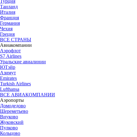
Турция
Таиланд
Италия
Франция
Германия
Чехия
Греция
ВСЕ СТРАНЫ
Авиакомпании
Аэрофлот
S7 Airlines
Уральские авиалинии
ЮТэйр
Азимут
Emirates
Turkish Airlines
Lufthansa
ВСЕ АВИАКОМПАНИИ
Аэропорты
Домодедово
Шереметьево
Внуково
Жуковский
Пулково
Кольцово