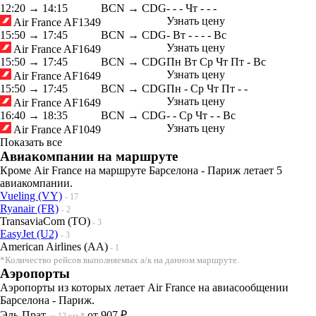
12:20
→
14:15
BCN → CDG
-
-
-
Чт
-
-
-
Узнать цену
Air France
AF1349
15:50
→
17:45
BCN → CDG
-
Вт
-
-
-
-
Вс
Узнать цену
Air France
AF1649
15:50
→
17:45
BCN → CDG
Пн
Вт
Ср
Чт
Пт
-
Вс
Узнать цену
Air France
AF1649
15:50
→
17:45
BCN → CDG
Пн
-
Ср
Чт
Пт
-
-
Узнать цену
Air France
AF1649
16:40
→
18:35
BCN → CDG
-
-
Ср
Чт
-
-
Вс
Узнать цену
Air France
AF1049
Показать все
Авиакомпании на маршруте
Кроме Air France на маршруте Барселона - Париж летает 5
авиакомпании.
Vueling (VY)
- 17
Ryanair (FR)
- 2
TransaviaCom (TO)
- 3
EasyJet (U2)
- 3
American Airlines (AA)
- 1
*Количество рейсов выполняемых а/к на данном маршруте.
Аэропорты
Аэропорты из которых летает Air France на авиасообщении
Барселона - Париж.
Эль-Прат
от 907 ₽
~ 12 км.*