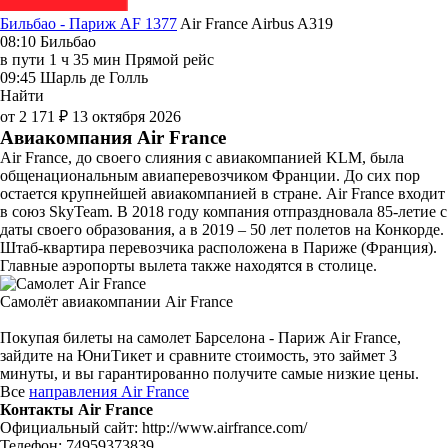
Бильбао - Париж AF 1377
Air France
Airbus A319
08:10
Бильбао
в пути
1 ч 35 мин
Прямой рейс
09:45
Шарль де Голль
Найти
от 2 171 ₽
13 октября 2026
Авиакомпания Air France
Air France, до своего слияния с авиакомпанией KLM, была
общенациональным авиаперевозчиком Франции. До сих пор
остается крупнейшей авиакомпанией в стране. Air France входит
в союз SkyTeam. В 2018 году компания отпраздновала 85-летие с
даты своего образования, а в 2019 – 50 лет полетов на Конкорде.
Штаб-квартира перевозчика расположена в Париже (Франция).
Главные аэропорты вылета также находятся в столице.
Самолёт авиакомпании Air France
Покупая билеты на самолет Барселона - Париж Air France,
зайдите на ЮниТикет и сравните стоимость, это займет 3
минуты, и вы гарантированно получите самые низкие цены.
Все
направления Air France
Контакты Air France
Официальный сайт: http://www.airfrance.com/
Телефон: 74959373839