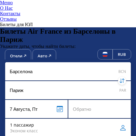
Меню
О Нас
Контакты
ЮниТи
Отзывы
Билеты для ЮЛ
Билеты Air France из Барселоны в
Париж
Укажите даты, чтобы найти билеты:
RUB
Отели
Авто
BCN
PAR
1 пассажир
Эконом класс