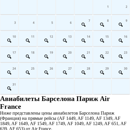
1
2
7
8
9
3
4
5
6
10
11
12
13
14
15
16
17
18
19
20
21
22
23
24
25
26
27
28
29
30
31
Авиабилеты Барселона Париж Air
France
Ниже представлены цены авиабилетов Барселона Париж
(Франция) на прямые рейсы (AF 1449, AF 1149, AF 1349, AF
1849, AF 1649, AF 1549, AF 1749, AF 1049, AF 1249, AF 651, AF
639, AF 653) от Air France.