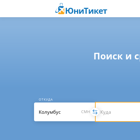
ЮниТикет
Поиск и 
ОТКУДА
CMH