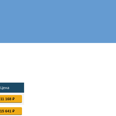
Цена
 11 168 ₽
 15 641 ₽