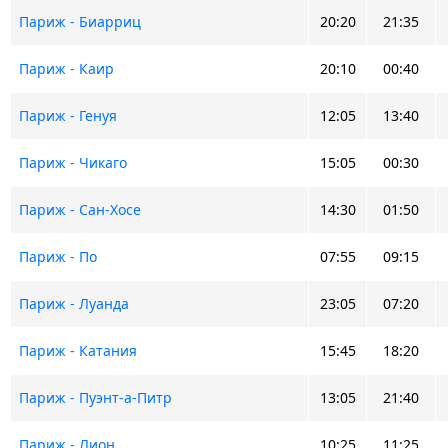
Париж - Биарриц
20:20
21:35
Париж - Каир
20:10
00:40
Париж - Генуя
12:05
13:40
Париж - Чикаго
15:05
00:30
Париж - Сан-Хосе
14:30
01:50
Париж - По
07:55
09:15
Париж - Луанда
23:05
07:20
Париж - Катания
15:45
18:20
Париж - Пуэнт-а-Питр
13:05
21:40
Париж - Лион
10:25
11:25