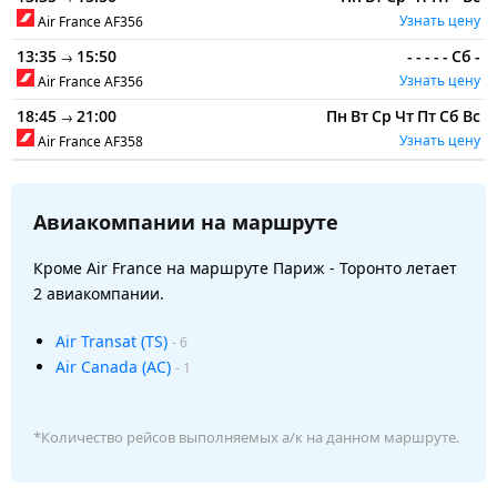
Узнать цену
Air France
AF356
13:35
15:50
-
-
-
-
-
Сб
-
→
Узнать цену
Air France
AF356
18:45
21:00
Пн
Вт
Ср
Чт
Пт
Сб
Вс
→
Узнать цену
Air France
AF358
Авиакомпании на маршруте
Кроме Air France на маршруте Париж - Торонто летает
2 авиакомпании.
Air Transat (TS)
- 6
Air Canada (AC)
- 1
*Количество рейсов выполняемых а/к на данном маршруте.