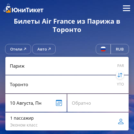
Меню
ЮниТикет
Билеты Air France из Парижа в
Торонто
Отели
Авто
RUB
PAR
YTO
1 пассажир
Эконом класс