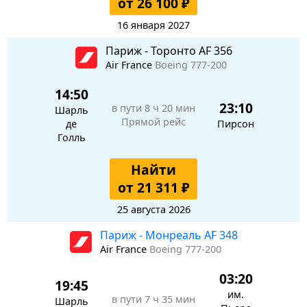
от 26 100 ₽
16 января 2027
Париж - Торонто AF 356
Air France
Boeing 777-200
14:50
23:10
в пути
8 ч 20 мин
Шарль
Прямой рейс
де
Пирсон
Голль
Найти
от 21 311 ₽
25 августа 2026
Париж - Монреаль AF 348
Air France
Boeing 777-200
03:20
19:45
им.
в пути
7 ч 35 мин
Шарль