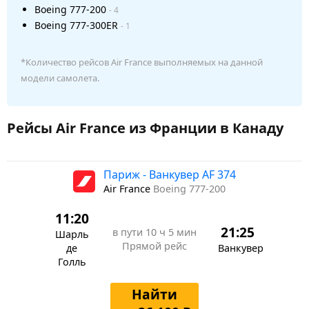
Boeing 777-200
- 4
Boeing 777-300ER
- 1
*Количество рейсов Air France выполняемых на данной
модели самолета.
Рейсы Air France из Франции в Канаду
Париж - Ванкувер AF 374
Air France
Boeing 777-200
11:20
21:25
в пути
10 ч 5 мин
Шарль
Прямой рейс
де
Ванкувер
Голль
Найти