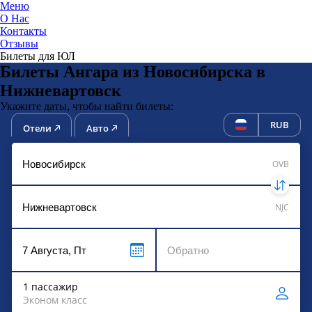
Меню
О Нас
Контакты
ЮниТи
Отзывы
Билеты для ЮЛ
Билеты Ангара из Новосибирска в
Нижневартовск
Укажите даты, чтобы найти билеты:
RUB
Отели
Авто
OVB
NJC
1 пассажир
Эконом класс