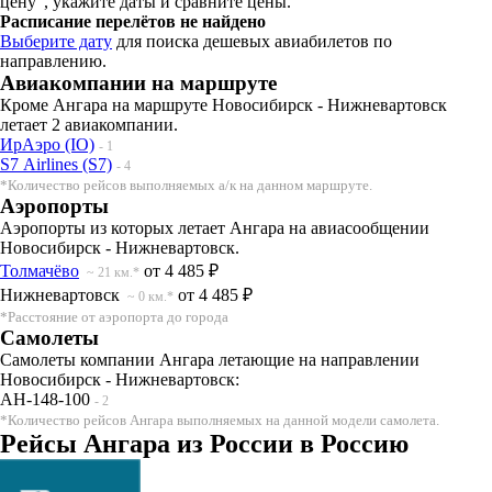
цену", укажите даты и сравните цены.
Расписание перелётов не найдено
Выберите дату
для поиска дешевых авиабилетов по
направлению.
Авиакомпании на маршруте
Кроме Ангара на маршруте Новосибирск - Нижневартовск
летает 2 авиакомпании.
ИрАэро (IO)
- 1
S7 Airlines (S7)
- 4
*Количество рейсов выполняемых а/к на данном маршруте.
Аэропорты
Аэропорты из которых летает Ангара на авиасообщении
Новосибирск - Нижневартовск.
Толмачёво
от 4 485 ₽
~ 21 км.*
Нижневартовск
от 4 485 ₽
~ 0 км.*
*Расстояние от аэропорта до города
Самолеты
Самолеты компании Ангара летающие на направлении
Новосибирск - Нижневартовск:
АН-148-100
- 2
*Количество рейсов Ангара выполняемых на данной модели самолета.
Рейсы Ангара из России в Россию