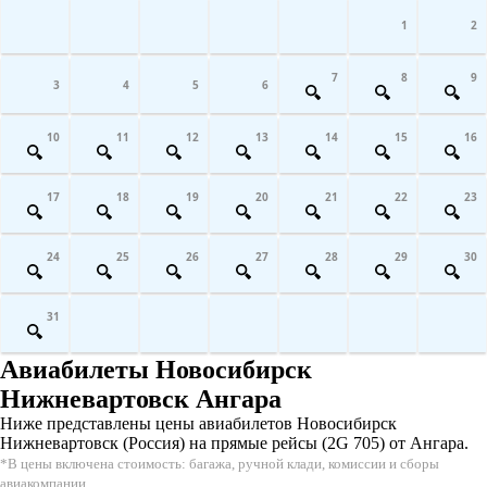
1
2
7
8
9
3
4
5
6
10
11
12
13
14
15
16
17
18
19
20
21
22
23
24
25
26
27
28
29
30
31
Авиабилеты Новосибирск
Нижневартовск Ангара
Ниже представлены цены авиабилетов Новосибирск
Нижневартовск (Россия) на прямые рейсы (2G 705) от Ангара.
*В цены включена стоимость: багажа, ручной клади, комиссии и сборы
авиакомпании