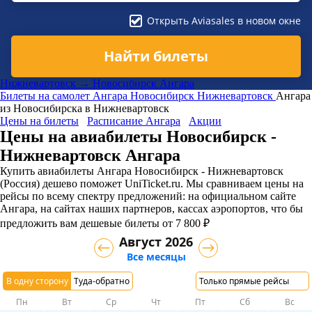
Открыть Aviasales в новом окне
Найти билеты
Нижневартовск → Новосибирск Ангара
Билеты на самолет
Ангара
Новосибирск
Нижневартовск
Ангара
из Новосибирска в Нижневартовск
Цены на билеты
Расписание Ангара
Акции
Цены на авиабилеты Новосибирск -
Нижневартовск Ангара
Купить авиабилеты Ангара Новосибирск - Нижневартовск
(Россия) дешево поможет UniTicket.ru. Мы сравниваем цены на
рейсы по всему спектру предложений: на официальном сайте
Ангара, на сайтах наших партнеров, кассах аэропортов, что бы
предложить вам дешевые билеты от 7 800 ₽
Август 2026
Все месяцы
В одну сторону
Туда-обратно
Только прямые рейсы
Пн
Вт
Ср
Чт
Пт
Сб
Вс