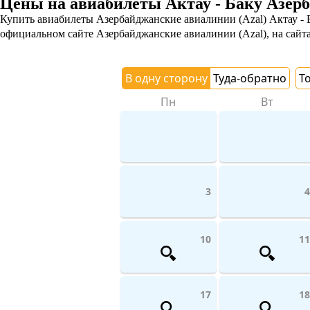
Цены на авиабилеты Актау - Баку Азерб
Купить авиабилеты Азербайджанские авиалинии (Azal) Актау - 
официальном сайте Азербайджанские авиалинии (Azal), на сайта
В одну сторону
Туда-обратно
Т
Пн
Вт
3
4
10
11
17
18