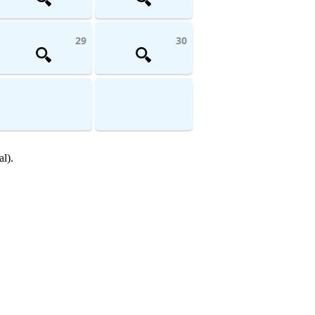
29
30
l).