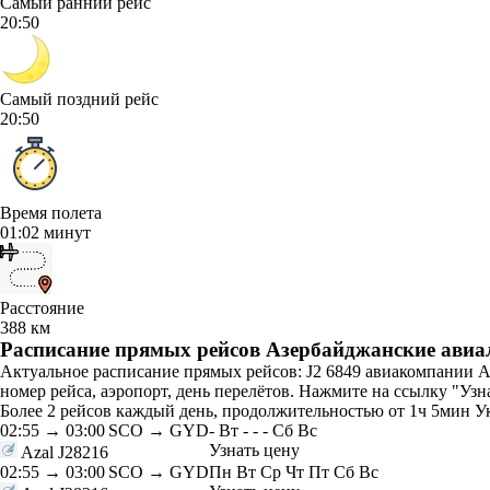
Самый ранний рейс
20:50
Самый поздний рейс
20:50
Время полета
01:02 минут
Расстояние
388 км
Расписание прямых рейсов Азербайджанские авиал
Актуальное расписание прямых рейсов: J2 6849 авиакомпании Аз
номер рейса, аэропорт, день перелётов. Нажмите на ссылку "Узн
Более 2 рейсов каждый день, продолжительностью от 1ч 5мин Ук
02:55
→
03:00
SCO → GYD
-
Вт
-
-
-
Сб
Вс
Узнать цену
Azal
J28216
02:55
→
03:00
SCO → GYD
Пн
Вт
Ср
Чт
Пт
Сб
Вс