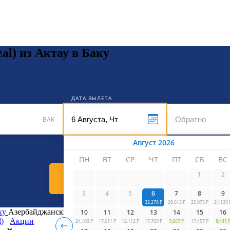
кет
l) из Актау в Баку
ДАТА ВЫЛЕТА
BAK
Август 2026
ПН
ВТ
СР
ЧТ
ПТ
СБ
ВС
1
2
Найти билеты
3
4
5
6
7
8
9
32,278 ₽
20,613 ₽
25,073 ₽
21,139 
ку
Азербайджанские авиалинии (Azal) из Актау в Баку
10
11
12
13
14
15
16
)
Акции
24,103 ₽
17,611 ₽
12,112 ₽
17,769 ₽
9,667 ₽
17,457 ₽
8,441 