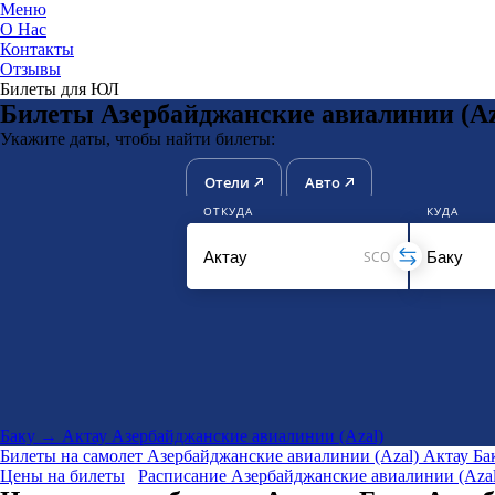
Меню
О Нас
Контакты
ЮниТи
Отзывы
Билеты для ЮЛ
Билеты Азербайджанские авиалинии (Aza
Укажите даты, чтобы найти билеты:
Отели
Авто
ОТКУДА
КУДА
SCO
Баку → Актау Азербайджанские авиалинии (Azal)
Билеты на самолет
Азербайджанские авиалинии (Azal)
Актау
Ба
Цены на билеты
Расписание Азербайджанские авиалинии (Azal