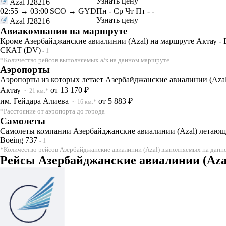
Узнать цену
Azal
J28216
02:55
→
03:00
SCO → GYD
Пн
-
Ср
Чт
Пт
-
-
Узнать цену
Azal
J28216
Авиакомпании на маршруте
Кроме Азербайджанские авиалинии (Azal) на маршруте Актау - Б
СКАТ (DV)
- 1
*Количество рейсов выполняемых а/к на данном маршруте.
Аэропорты
Аэропорты из которых летает Азербайджанские авиалинии (Azal)
Актау
от 13 170 ₽
~ 21 км.*
им. Гейдара Алиева
от 5 883 ₽
~ 16 км.*
*Расстояние от аэропорта до города
Самолеты
Самолеты компании Азербайджанские авиалинии (Azal) летающи
Boeing 737
- 1
*Количество рейсов Азербайджанские авиалинии (Azal) выполняемых на данно
Рейсы Азербайджанские авиалинии (Azal