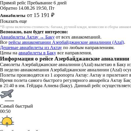
Прямой рейс
Пребывание 6 дней
Обратно
14.08.26
19:50, Пт
от 15 191 ₽
Авиабилеты
Показать еще
*В цены включена стоимость: багажа, ручной клади, комиссии и сборы авиак
Возможно, вам будет интересно:
Авиабилеты Актау → Баку
от всех авиакомпаний.
Все
рейсы авиакомпании Азербайджанские авиалинии (Azal)
.
Дешевые авиабилеты из Актау
по любым направлениям.
Цены на
авиабилеты в Баку
все направления.
Информация о рейсе Азербайджанские авиалинии (
Самолеты Азербайджанские авиалинии (Azal) вылетаю в Баку из 
В неделю авиакомпания Азербайджанские авиалинии (Azal) осущ
Полеты производятся из 1 аэропорта Актау: Актау и прилетают в
Время полета самого быстрого регулярного авиарейса Актау Баку
в 21:40 в им. Гейдара Алиева (Баку). Данный рейс осуществляет
Самый быстрый
00:50