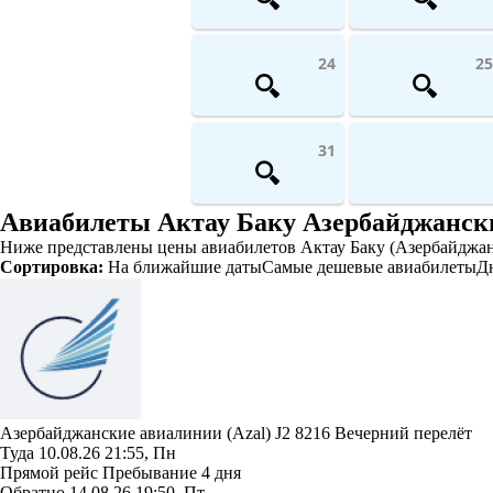
24
25
31
Авиабилеты Актау Баку Азербайджански
Ниже представлены цены авиабилетов Актау Баку (Азербайджан)
Сортировка:
На ближайшие даты
Самые дешевые авиабилеты
Д
Азербайджанские авиалинии (Azal)
J2 8216
Вечерний перелёт
Туда
10.08.26
21:55, Пн
Прямой рейс
Пребывание 4 дня
Обратно
14.08.26
19:50, Пт