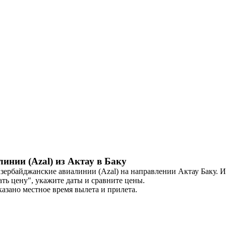
инии (Azal) из Актау в Баку
ербайджанские авиалинии (Azal) на направлении Актау Баку. Из
ать цену", укажите даты и сравните цены.
азано местное время вылета и прилета.