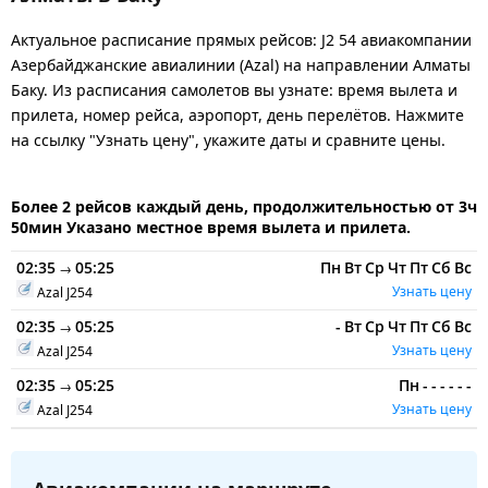
Актуальное расписание прямых рейсов: J2 54 авиакомпании
Азербайджанские авиалинии (Azal) на направлении Алматы
Баку. Из расписания самолетов вы узнате: время вылета и
прилета, номер рейса, аэропорт, день перелётов. Нажмите
на ссылку "Узнать цену", укажите даты и сравните цены.
Более 2 рейсов каждый день, продолжительностью от 3ч
50мин Указано местное время вылета и прилета.
02:35
05:25
Пн
Вт
Ср
Чт
Пт
Сб
Вс
→
Узнать цену
Azal
J254
02:35
05:25
-
Вт
Ср
Чт
Пт
Сб
Вс
→
Узнать цену
Azal
J254
02:35
05:25
Пн
-
-
-
-
-
-
→
Узнать цену
Azal
J254