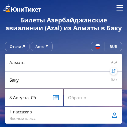
Меню
ЮниТикет
Билеты Азербайджанские
авиалинии (Azal) из Алматы в Баку
Отели
Авто
RUB
ALA
BAK
1 пассажир
Эконом класс