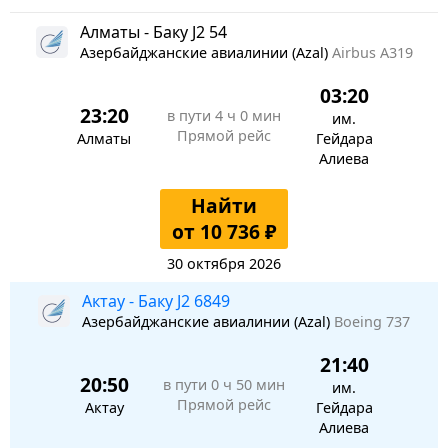
Алматы - Баку J2 54
Азербайджанские авиалинии (Azal)
Airbus A319
03:20
23:20
в пути
4 ч 0 мин
им.
Прямой рейс
Алматы
Гейдара
Алиева
Найти
от 10 736 ₽
30 октября 2026
Актау - Баку J2 6849
Азербайджанские авиалинии (Azal)
Boeing 737
21:40
20:50
в пути
0 ч 50 мин
им.
Прямой рейс
Актау
Гейдара
Алиева