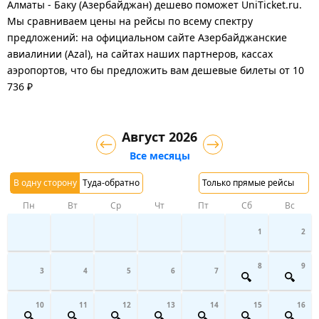
Алматы - Баку (Азербайджан) дешево поможет UniTicket.ru.
Мы сравниваем цены на рейсы по всему спектру
предложений: на официальном сайте Азербайджанские
авиалинии (Azal), на сайтах наших партнеров, кассах
аэропортов, что бы предложить вам дешевые билеты от 10
736 ₽
Август 2026
Все месяцы
В одну сторону
Туда-обратно
Только прямые рейсы
Пн
Вт
Ср
Чт
Пт
Сб
Вс
1
2
8
9
3
4
5
6
7
10
11
12
13
14
15
16