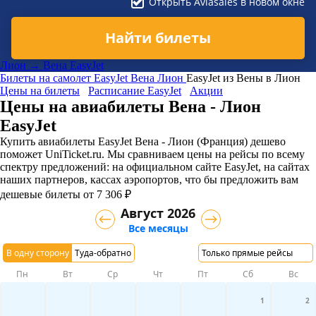
Открыть Aviasales в новом окне
Найти билеты
Лион → Вена EasyJet
Билеты на самолет
EasyJet
Вена
Лион
EasyJet из Вены в Лион
Цены на билеты
Расписание EasyJet
Акции
Цены на авиабилеты Вена - Лион
EasyJet
Купить авиабилеты EasyJet Вена - Лион (Франция) дешево
поможет UniTicket.ru. Мы сравниваем цены на рейсы по всему
спектру предложений: на официальном сайте EasyJet, на сайтах
наших партнеров, кассах аэропортов, что бы предложить вам
дешевые билеты от 7 306 ₽
Август 2026
Все месяцы
В одну сторону
Туда-обратно
Только прямые рейсы
Пн
Вт
Ср
Чт
Пт
Сб
Вс
1
2