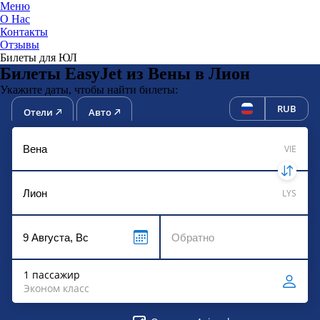
Меню
О Нас
Контакты
ЮниТи
Отзывы
Билеты для ЮЛ
Билеты EasyJet из Вены в Лион
Укажите даты, чтобы найти билеты:
RUB
Отели
Авто
VIE
LYS
1 пассажир
Эконом класс