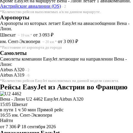
Кроме EasyJet на маршруте Вена - Лион летает 1 авиакомпании.
Австрийские авиалинии (OS)
- 2
*Количество рейсов выполняемых а/к на данном маршруте.
Аэропорты
Аэропорты из которых летает EasyJet на авиасообщении Вена -
Лион.
Швехат
от 3 093 ₽
~ 19 км.*
им. Сент-Экзюпери
от 3 093 ₽
~ 20 км.*
*Расстояние от аэропорта до города
Самолеты
Самолеты компании EasyJet летающие на направлении Вена -
Лион:
Airbus A320
- 2
Airbus A319
- 6
*Количество рейсов EasyJet выполняемых на данной модели самолета.
Рейсы EasyJet из Австрии во Францию
Вена - Лион U2 4462
EasyJet
Airbus A320
15:05
Швехат
в пути
1 ч 50 мин
Прямой рейс
16:55
им. Сент-Экзюпери
Найти
от 7 306 ₽
18 сентября 2026
Авиакомпания EasyJet