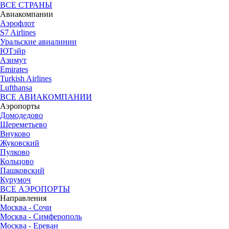
ВСЕ СТРАНЫ
Авиакомпании
Аэрофлот
S7 Airlines
Уральские авиалинии
ЮТэйр
Азимут
Emirates
Turkish Airlines
Lufthansa
ВСЕ АВИАКОМПАНИИ
Аэропорты
Домодедово
Шереметьево
Внуково
Жуковский
Пулково
Кольцово
Пашковский
Курумоч
ВСЕ АЭРОПОРТЫ
Направления
Москва - Сочи
Москва - Симферополь
Москва - Ереван