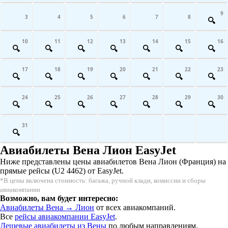
9
3
4
5
6
7
8
10
11
12
13
14
15
16
17
18
19
20
21
22
23
24
25
26
27
28
29
30
31
Авиабилеты Вена Лион EasyJet
Ниже представлены цены авиабилетов Вена Лион (Франция) на
прямые рейсы (U2 4462) от EasyJet.
*В цены включена стоимость: багажа, ручной клади, комиссии и сборы
авиакомпании
Возможно, вам будет интересно:
Авиабилеты Вена → Лион
от всех авиакомпаний.
Все
рейсы авиакомпании EasyJet
.
Дешевые авиабилеты из Вены
по любым направлениям.