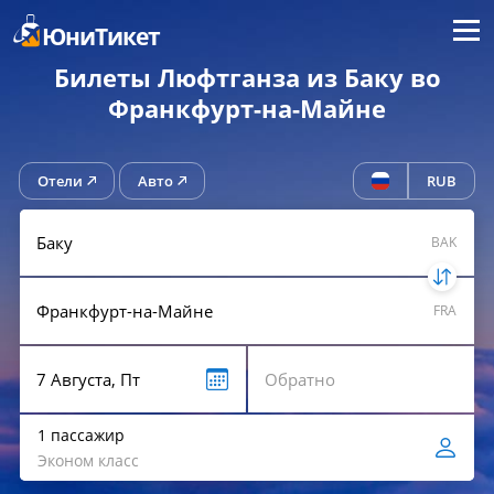
Меню
ЮниТикет
Билеты Люфтганза из Баку во
Франкфурт-на-Майне
Отели
Авто
RUB
BAK
FRA
1 пассажир
Эконом класс