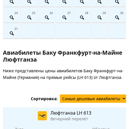
24
25
26
27
28
29
30
31
Авиабилеты Баку Франкфурт-на-Майне
Люфтганза
Ниже представлены цены авиабилетов Баку Франкфурт-на-
Майне (Германия) на прямые рейсы (LH 613) от Люфтганза.
Сортировка:
Люфтганза
LH 613
Вечерний перелёт