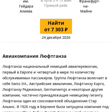
в пути
5 ч 15 мин
им.
Франкфурт-
Прямой рейс
Гейдара
на-
Алиева
Майне
Найти
от 7 303 ₽
24 декабря 2026
Авиакомпания Люфтганза
Люфтганза национальный немецкий авиаперевозчик,
первый в Европе и четвертый в мире по количеству
обслуживаемых пассажиров. Группа Люфтганза включает в
себя Swiss Int., Австрийские авиалинии, Люфтганзу Карго,
Люфтганзу Реджионал, Germanwings и некоторые другие
компании, частично принадлежащие немецкому гиганту.
Люфтганза один из сооснователей объединения Стар
Альянс. В 1926 году в Берлине была запущена компания под