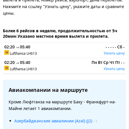
Нажмите на ссылку "Узнать цену", укажите даты и сравните
цены.
Более 6 рейсов в неделю, продолжительностью от 5ч
20мин Указано местное время вылета и прилета.
02:20
05:40
-
-
-
-
-
Сб
-
→
Узнать цену
Lufthansa
LH613
02:20
05:40
Пн
Вт
Ср
Чт
Пт
-
-
→
Узнать цену
Lufthansa
LH613
Авиакомпании на маршруте
Кроме Люфтганза на маршруте Баку - Франкфурт-на-
Майне летает 1 авиакомпании.
Азербайджанские авиалинии (Azal) (J2)
- 1