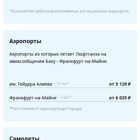
*Количество рейсов выполняемых а/к на данном маршруте.
Аэропорты
Аэропорты из которых летает Люфтганза на
авиасообщении Баку - Франкфурт-на-Майне.
им. Гейдара Алиева
от 5 129 ₽
~ 16 км.*
Франкфурт-на-Майне
от 6 025 ₽
~ 3 км.*
*Расстояние от аэропорта до города
Самолеты