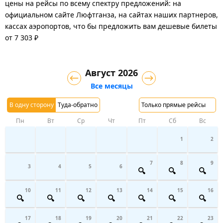
цены на рейсы по всему спектру предложений: на
официальном сайте Люфтганза, на сайтах наших партнеров,
кассах аэропортов, что бы предложить вам дешевые билеты
от 7 303 ₽
Август 2026
Все месяцы
В одну сторону
Туда-обратно
Только прямые рейсы
Пн
Вт
Ср
Чт
Пт
Сб
Вс
1
2
7
8
9
3
4
5
6
10
11
12
13
14
15
16
17
18
19
20
21
22
23