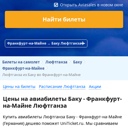
Открыть Aviasales в новом окне
Найти билеты
Франкфурт-на-Майне → Баку Люфтганза
Билеты на самолет
Люфтганза
Баку
Франкфурт-на-Майне
Люфтганза из Баку во Франкфурт-на-Майне
Цены на билеты
Расписание Люфтганза
Акции
Цены на авиабилеты Баку - Франкфурт-
на-Майне Люфтганза
Купить авиабилеты Люфтганза Баку - Франкфурт-на-Майне
(Германия) дешево поможет UniTicket.ru. Мы сравниваем