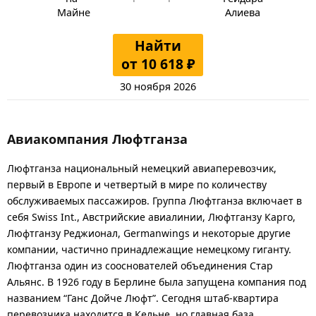
Майне
Алиева
Найти
от 10 618 ₽
30 ноября 2026
Авиакомпания Люфтганза
Люфтганза национальный немецкий авиаперевозчик,
первый в Европе и четвертый в мире по количеству
обслуживаемых пассажиров. Группа Люфтганза включает в
себя Swiss Int., Австрийские авиалинии, Люфтганзу Карго,
Люфтганзу Реджионал, Germanwings и некоторые другие
компании, частично принадлежащие немецкому гиганту.
Люфтганза один из сооснователей объединения Стар
Альянс. В 1926 году в Берлине была запущена компания под
названием “Ганс Дойче Люфт”. Сегодня штаб-квартира
перевозчика находится в Кельне, но главная база