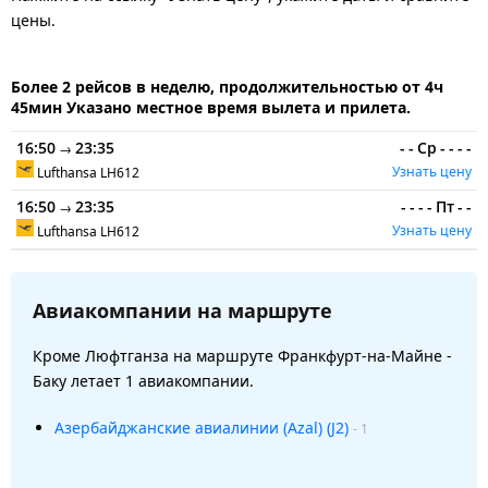
цены.
Более 2 рейсов в неделю, продолжительностью от 4ч
45мин Указано местное время вылета и прилета.
16:50
23:35
-
-
Ср
-
-
-
-
→
Узнать цену
Lufthansa
LH612
16:50
23:35
-
-
-
-
Пт
-
-
→
Узнать цену
Lufthansa
LH612
Авиакомпании на маршруте
Кроме Люфтганза на маршруте Франкфурт-на-Майне -
Баку летает 1 авиакомпании.
Азербайджанские авиалинии (Azal) (J2)
- 1