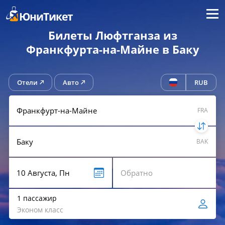
Меню
ЮниТикет
Билеты Люфтганза из
Франкфурта-на-Майне в Баку
Отели
Авто
RUB
FRA
BAK
1 пассажир
Эконом класс