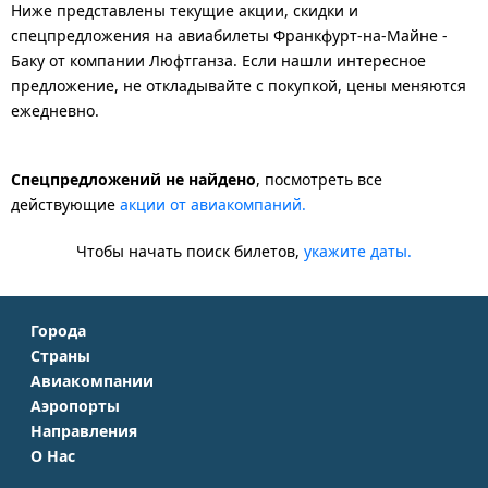
Ниже представлены текущие акции, скидки и
спецпредложения на авиабилеты Франкфурт-на-Майне -
Баку от компании Люфтганза. Если нашли интересное
предложение, не откладывайте с покупкой, цены меняются
ежедневно.
Спецпредложений не найдено
, посмотреть все
действующие
акции от авиакомпаний.
Чтобы начать поиск билетов,
укажите даты.
Города
Страны
Москва
Авиакомпании
Крым
Санкт-Петербург
Аэропорты
Аэрофлот
Турция
Симферополь
Направления
Домодедово
S7 Airlines
Таиланд
Краснодар
О Нас
Москва - Сочи
Шереметьево
Уральские авиалинии
Италия
Новосибирск
О Компании