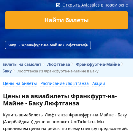
Открыть Aviasales в новом окне
Найти билеты
Баку → Франкфурт-на-Майне Люфтганза
Билеты на самолет
Люфтганза
Франкфурт-на-Майне
Баку
Люфтганза из Франкфурта-на-Майне в Баку
Цены на билеты
Расписание Люфтганза
Акции
Цены на авиабилеты Франкфурт-на-
Майне - Баку Люфтганза
Купить авиабилеты Люфтганза Франкфурт-на-Майне - Баку
(Азербайджан) дешево поможет UniTicket.ru. Мы
сравниваем цены на рейсы по всему спектру предложений: