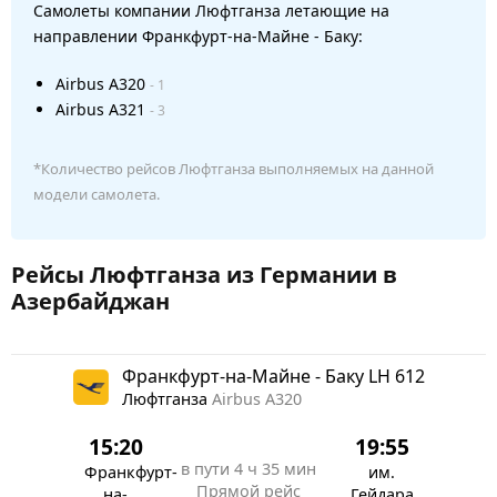
Самолеты компании Люфтганза летающие на
направлении Франкфурт-на-Майне - Баку:
Airbus A320
- 1
Airbus A321
- 3
*Количество рейсов Люфтганза выполняемых на данной
модели самолета.
Рейсы Люфтганза из Германии в
Азербайджан
Франкфурт-на-Майне - Баку LH 612
Люфтганза
Airbus A320
15:20
19:55
в пути
4 ч 35 мин
Франкфурт-
им.
Прямой рейс
на-
Гейдара