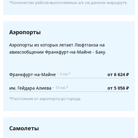
*Количество рейсов выполняемых а/к на данном маршруте.
Аэропорты
Аэропорты из которых летает Люфтганза на
авиасообщении Франкфурт-на-Майне - Баку.
Франкфурт-на-Майне
от 6 624 ₽
~ 3 км.*
им. Гейдара Алиева
от 5 056 ₽
~ 16 км.*
*Расстояние от аэропорта до города
Самолеты