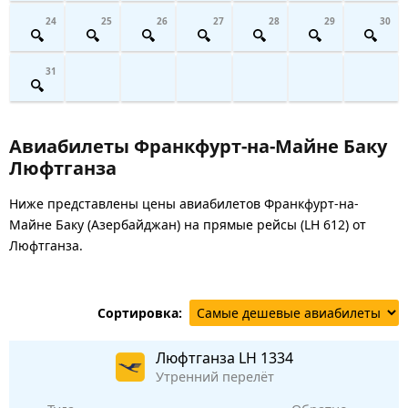
24
25
26
27
28
29
30
31
Авиабилеты Франкфурт-на-Майне Баку
Люфтганза
Ниже представлены цены авиабилетов Франкфурт-на-
Майне Баку (Азербайджан) на прямые рейсы (LH 612) от
Люфтганза.
Сортировка:
Люфтганза
LH 1334
Утренний перелёт