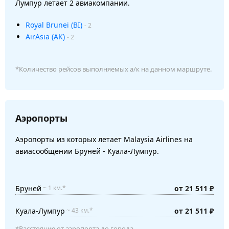
Лумпур летает 2 авиакомпании.
Royal Brunei (BI)
- 2
AirAsia (AK)
- 2
*Количество рейсов выполняемых а/к на данном маршруте.
Аэропорты
Аэропорты из которых летает Malaysia Airlines на
авиасообщении Бруней - Куала-Лумпур.
Бруней
от 21 511 ₽
~ 1 км.*
Куала-Лумпур
от 21 511 ₽
~ 43 км.*
*Расстояние от аэропорта до города