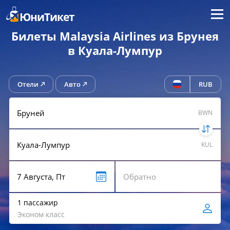
Меню
ЮниТикет
Билеты Malaysia Airlines из Брунея
в Куала-Лумпур
Отели
Авто
RUB
BWN
KUL
1 пассажир
Эконом класс