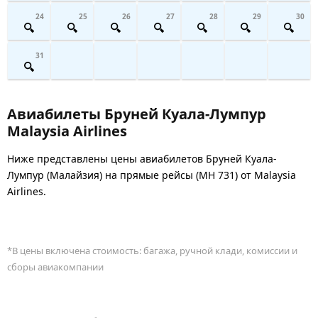
24
25
26
27
28
29
30
31
Авиабилеты Бруней Куала-Лумпур
Malaysia Airlines
Ниже представлены цены авиабилетов Бруней Куала-
Лумпур (Малайзия) на прямые рейсы (MH 731) от Malaysia
Airlines.
*В цены включена стоимость: багажа, ручной клади, комиссии и
сборы авиакомпании