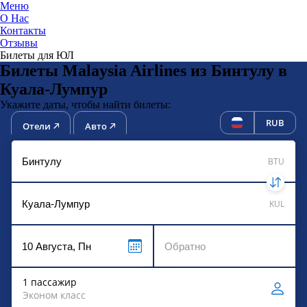
Меню
О Нас
Контакты
ЮниТи
Отзывы
Билеты для ЮЛ
Билеты Malaysia Airlines из Бинтулу в
Куала-Лумпур
Укажите даты, чтобы найти билеты:
RUB
Отели
Авто
BTU
KUL
1 пассажир
Эконом класс