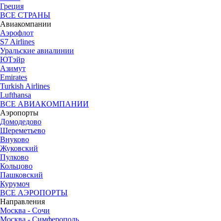
Греция
ВСЕ СТРАНЫ
Авиакомпании
Аэрофлот
S7 Airlines
Уральские авиалинии
ЮТэйр
Азимут
Emirates
Turkish Airlines
Lufthansa
ВСЕ АВИАКОМПАНИИ
Аэропорты
Домодедово
Шереметьево
Внуково
Жуковский
Пулково
Кольцово
Пашковский
Курумоч
ВСЕ АЭРОПОРТЫ
Направления
Москва - Сочи
Москва - Симферополь