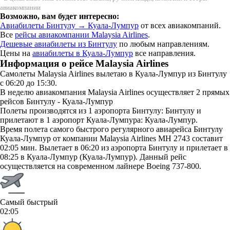
авиакомпании
Возможно, вам будет интересно:
Авиабилеты Бинтулу → Куала-Лумпур
от всех авиакомпаний.
Все
рейсы авиакомпании Malaysia Airlines
.
Дешевые авиабилеты из Бинтулу
по любым направлениям.
Цены на
авиабилеты в Куала-Лумпур
все направления.
Информация о рейсе Malaysia Airlines
Самолеты Malaysia Airlines вылетаю в Куала-Лумпур из Бинтулу
с 06:20 до 15:30.
В неделю авиакомпания Malaysia Airlines осуществляет 2 прямых
рейсов Бинтулу - Куала-Лумпур
Полеты производятся из 1 аэропорта Бинтулу: Бинтулу и
прилетают в 1 аэропорт Куала-Лумпура: Куала-Лумпур.
Время полета самого быстрого регулярного авиарейса Бинтулу
Куала-Лумпур от компании Malaysia Airlines MH 2743 составит
02:05 мин. Вылетает в 06:20 из аэропорта Бинтулу и прилетает в
08:25 в Куала-Лумпур (Куала-Лумпур). Данный рейс
осуществляется на современном лайнере Boeing 737-800.
Самый быстрый
02:05