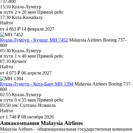
737-800
15:10
Куала-Лумпур
в пути
2 ч 20 мин
Прямой рейс
17:30
Кота-Кинабалу
Найти
от 4 863 ₽
14 февраля 2027
Куала-Лумпур - Кучинг MH 7452
Malaysia Airlines
Boeing 737-
800
05:30
Куала-Лумпур
в пути
1 ч 40 мин
Прямой рейс
07:10
Кучинг
Найти
от 4 075 ₽
06 апреля 2027
Куала-Лумпур - Кота-Бару MH 1394
Malaysia Airlines
Boeing 737-
800
02:55
Куала-Лумпур
в пути
0 ч 55 мин
Прямой рейс
03:50
им. Султана Исмаила
Найти
от 1 748 ₽
08 октября 2026
Авиакомпания Malaysia Airlines
Malaysia Airlines – общенациональная государственная компания