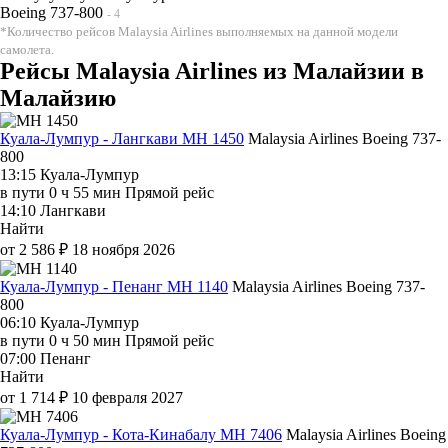
Boeing 737-800
- 4
*Количество рейсов Malaysia Airlines выполняемых на данной модели
самолета.
Рейсы Malaysia Airlines из Малайзии в
Малайзию
Куала-Лумпур - Лангкави MH 1450
Malaysia Airlines
Boeing 737-
800
13:15
Куала-Лумпур
в пути
0 ч 55 мин
Прямой рейс
14:10
Лангкави
Найти
от 2 586 ₽
18 ноября 2026
Куала-Лумпур - Пенанг MH 1140
Malaysia Airlines
Boeing 737-
800
06:10
Куала-Лумпур
в пути
0 ч 50 мин
Прямой рейс
07:00
Пенанг
Найти
от 1 714 ₽
10 февраля 2027
Куала-Лумпур - Кота-Кинабалу MH 7406
Malaysia Airlines
Boeing