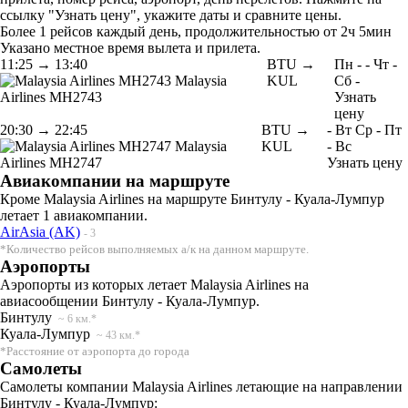
ссылку "Узнать цену", укажите даты и сравните цены.
Более 1 рейсов каждый день, продолжительностью от 2ч 5мин
Указано местное время вылета и прилета.
11:25
→
13:40
BTU →
Пн
-
-
Чт
-
Malaysia
KUL
Сб
-
Airlines
MH2743
Узнать
цену
20:30
→
22:45
BTU →
-
Вт
Ср
-
Пт
Malaysia
KUL
-
Вс
Airlines
MH2747
Узнать цену
Авиакомпании на маршруте
Кроме Malaysia Airlines на маршруте Бинтулу - Куала-Лумпур
летает 1 авиакомпании.
AirAsia (AK)
- 3
*Количество рейсов выполняемых а/к на данном маршруте.
Аэропорты
Аэропорты из которых летает Malaysia Airlines на
авиасообщении Бинтулу - Куала-Лумпур.
Бинтулу
~ 6 км.*
Куала-Лумпур
~ 43 км.*
*Расстояние от аэропорта до города
Самолеты
Самолеты компании Malaysia Airlines летающие на направлении
Бинтулу - Куала-Лумпур: