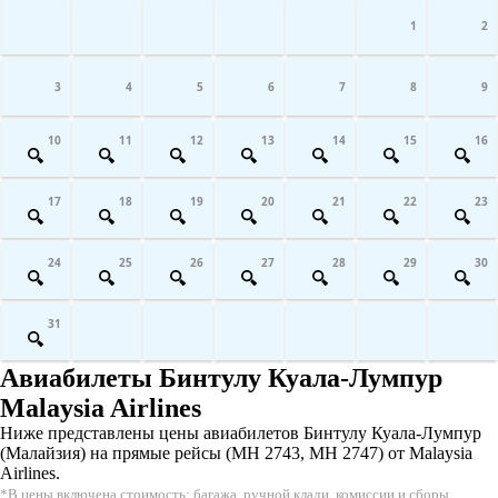
1
2
3
4
5
6
7
8
9
10
11
12
13
14
15
16
17
18
19
20
21
22
23
24
25
26
27
28
29
30
31
Авиабилеты Бинтулу Куала-Лумпур
Malaysia Airlines
Ниже представлены цены авиабилетов Бинтулу Куала-Лумпур
(Малайзия) на прямые рейсы (MH 2743, MH 2747) от Malaysia
Airlines.
*В цены включена стоимость: багажа, ручной клади, комиссии и сборы