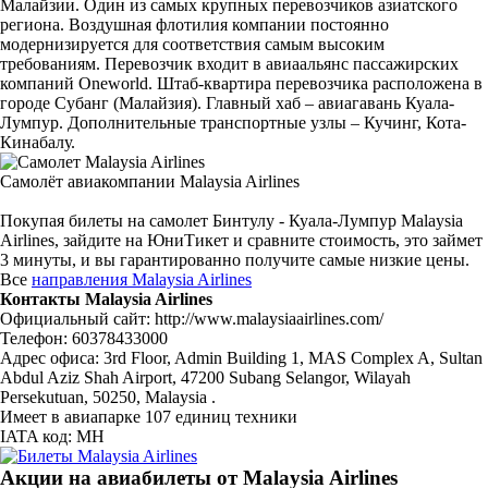
Малайзии. Один из самых крупных перевозчиков азиатского
региона. Воздушная флотилия компании постоянно
модернизируется для соответствия самым высоким
требованиям. Перевозчик входит в авиаальянс пассажирских
компаний Oneworld. Штаб-квартира перевозчика расположена в
городе Субанг (Малайзия). Главный хаб – авиагавань Куала-
Лумпур. Дополнительные транспортные узлы – Кучинг, Кота-
Кинабалу.
Самолёт авиакомпании Malaysia Airlines
Покупая билеты на самолет Бинтулу - Куала-Лумпур Malaysia
Airlines, зайдите на ЮниТикет и сравните стоимость, это займет
3 минуты, и вы гарантированно получите самые низкие цены.
Все
направления Malaysia Airlines
Контакты Malaysia Airlines
Официальный сайт: http://www.malaysiaairlines.com/
Телефон: 60378433000
Адрес офиса: 3rd Floor, Admin Building 1, MAS Complex A, Sultan
Abdul Aziz Shah Airport, 47200 Subang Selangor, Wilayah
Persekutuan, 50250, Malaysia .
Имеет в авиапарке 107 единиц техники
IATA код: MH
Акции на авиабилеты от Malaysia Airlines