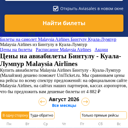
Открыть Aviasales в новом окне
Найти билеты
Куала-Лумпур → Бинтулу Malaysia Airlines
Билеты на самолет
Malaysia Airlines
Бинтулу
Куала-Лумпур
Malaysia Airlines из Бинтулу в Куала-Лумпур
Цены на билеты
Расписание Malaysia Airlines
Акции
Цены на авиабилеты Бинтулу - Куала-
Лумпур Malaysia Airlines
Купить авиабилеты Malaysia Airlines Бинтулу - Куала-Лумпур
(Малайзия) дешево поможет UniTicket.ru. Мы сравниваем цены
на рейсы по всему спектру предложений: на официальном сайте
Malaysia Airlines, на сайтах наших партнеров, кассах аэропортов,
что бы предложить вам дешевые билеты от 4 882 ₽
Август 2026
Все месяцы
В одну сторону
Туда-обратно
Только прямые рейсы
Пн
Вт
Ср
Чт
Пт
Сб
Вс