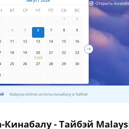
Август 2026
Открыть Aviasal
Н
ВТ
СР
ЧТ
ПТ
СБ
ВС
айти билеты
1
2
3
4
5
6
7
8
9
0
11
12
13
14
15
16
7
18
19
20
21
22
23
7,710 ₽
4
25
26
27
28
29
30
1
эй
Malaysia Airlines из Коты-Кинабалу в Тайбэй
Кинабалу - Тайбэй Malays