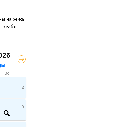
ены на рейсы
, что бы
026
цы
Вс
2
9