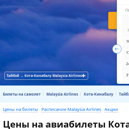
П
Н
1
1
2
3
Тайбэй → Кота-Кинабалу Malaysia Airlines
Билеты на самолет
Malaysia Airlines
Кота-Кинабалу
Тайб
Цены на билеты
Расписание Malaysia Airlines
Акции
Цены на авиабилеты Кота-