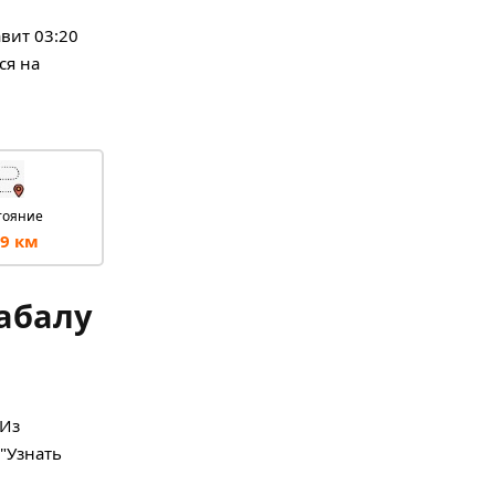
авит 03:20
ся на
тояние
9 км
набалу
 Из
 "Узнать