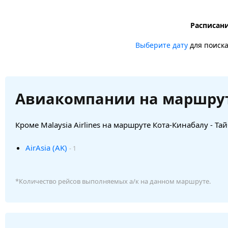
Расписани
Выберите дату
для поиск
Авиакомпании на маршру
Кроме Malaysia Airlines на маршруте Кота-Кинабалу - Та
AirAsia (AK)
- 1
*Количество рейсов выполняемых а/к на данном маршруте.