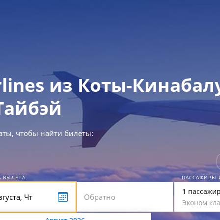
rlines из Коты-Кинабал
Тайбэй
аты, чтобы найти билеты:
А ВЫЛЕТА
ПАССАЖИРЫ 
1 пассажи
Эконом кла