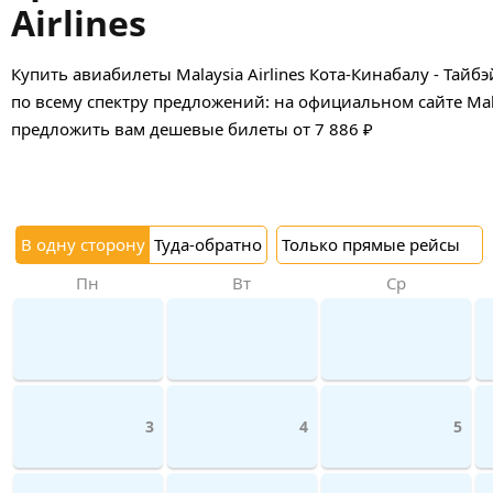
Airlines
Купить авиабилеты Malaysia Airlines Кота-Кинабалу - Тайб
по всему спектру предложений: на официальном сайте Malay
предложить вам дешевые билеты от 7 886 ₽
В одну сторону
Туда-обратно
Только прямые рейсы
Пн
Вт
Ср
3
4
5