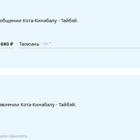
сообщении Кота-Кинабалу - Тайбэй.
 680 ₽
Таоюань
~ км.*
авлении Кота-Кинабалу - Тайбэй:
дели самолета.