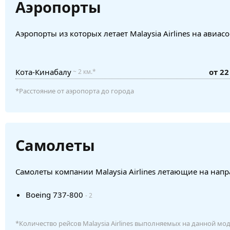
Аэропорты
Аэропорты из которых летает Malaysia Airlines на авиа
Кота-Кинабалу
от 22
~ 2 км.*
*Расстояние от аэропорта до города
Самолеты
Самолеты компании Malaysia Airlines летающие на напр
Boeing 737-800
- 2
*Количество рейсов Malaysia Airlines выполняемых на данной мо