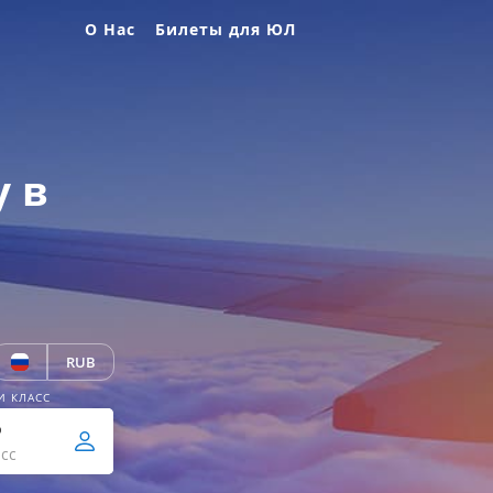
О Нас
Билеты для ЮЛ
у в
RUB
И КЛАСС
р
сс