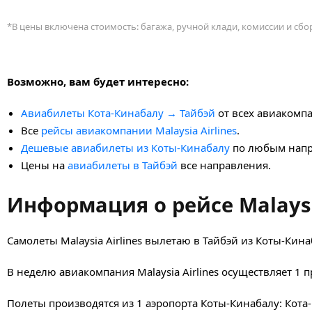
*В цены включена стоимость: багажа, ручной клади, комиссии и сб
Возможно, вам будет интересно:
Авиабилеты Кота-Кинабалу → Тайбэй
от всех авиакомп
Все
рейсы авиакомпании Malaysia Airlines
.
Дешевые авиабилеты из Коты-Кинабалу
по любым напр
Цены на
авиабилеты в Тайбэй
все направления.
Информация о рейсе Malaysia
Самолеты Malaysia Airlines вылетаю в Тайбэй из Коты-Кинаб
В неделю авиакомпания Malaysia Airlines осуществляет 1 
Полеты производятся из 1 аэропорта Коты-Кинабалу: Кота-