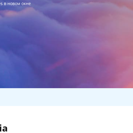
es в новом окне
ia