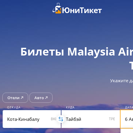
ЮниТикет
Билеты Malaysia Ai
Укажите д
Отели
Авто
ОТКУДА
КУДА
ДАТ
BKI
TPE