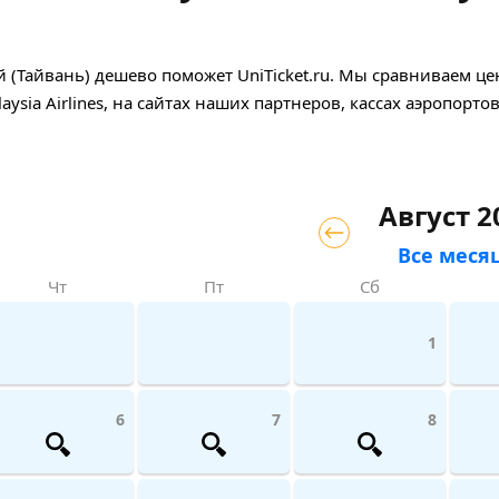
эй (Тайвань) дешево поможет UniTicket.ru. Мы сравниваем ц
sia Airlines, на сайтах наших партнеров, кассах аэропортов
Август 2
Все меся
Чт
Пт
Сб
1
6
7
8