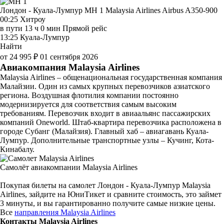
Лондон - Куала-Лумпур MH 1
Malaysia Airlines
Airbus A350-900
00:25
Хитроу
в пути
13 ч 0 мин
Прямой рейс
13:25
Куала-Лумпур
Найти
от 24 995 ₽
01 сентября 2026
Авиакомпания Malaysia Airlines
Malaysia Airlines – общенациональная государственная компания
Малайзии. Один из самых крупных перевозчиков азиатского
региона. Воздушная флотилия компании постоянно
модернизируется для соответствия самым высоким
требованиям. Перевозчик входит в авиаальянс пассажирских
компаний Oneworld. Штаб-квартира перевозчика расположена в
городе Субанг (Малайзия). Главный хаб – авиагавань Куала-
Лумпур. Дополнительные транспортные узлы – Кучинг, Кота-
Кинабалу.
Самолёт авиакомпании Malaysia Airlines
Покупая билеты на самолет Лондон - Куала-Лумпур Malaysia
Airlines, зайдите на ЮниТикет и сравните стоимость, это займет
3 минуты, и вы гарантированно получите самые низкие цены.
Все
направления Malaysia Airlines
Контакты Malaysia Airlines