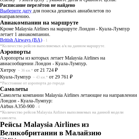
Расписание перелётов не найдено
Выберите дату
для поиска дешевых авиабилетов по
направлению.
Авиакомпании на маршруте
Кроме Malaysia Airlines на маршруте Лондон - Куала-Лумпур
летает 1 авиакомпании.
British Airways (BA)
- 1
*Количество рейсов выполняемых а/к на данном маршруте.
Аэропорты
Аэропорты из которых летает Malaysia Airlines на
авиасообщении Лондон - Куала-Лумпур.
Хитроу
от 21 724 ₽
~ 36 км.*
Куала-Лумпур
от 29 761 ₽
~ 43 км.*
*Расстояние от аэропорта до города
Самолеты
Самолеты компании Malaysia Airlines летающие на направлении
Лондон - Куала-Лумпур:
Airbus A350-900
- 4
*Количество рейсов Malaysia Airlines выполняемых на данной модели
самолета.
Рейсы Malaysia Airlines из
Великобритании в Малайзию