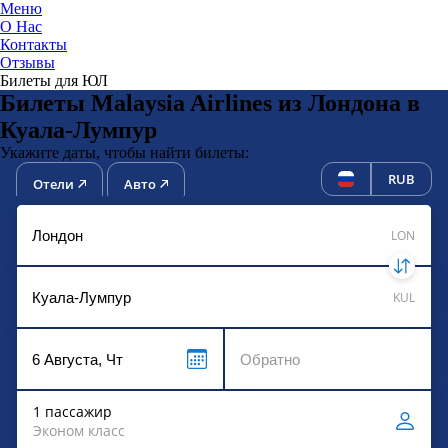
Меню
О Нас
Контакты
ЮниТи
Отзывы
Билеты для ЮЛ
Билеты Malaysia Airlines из Лондона в
Куала-Лумпур
Укажите даты, чтобы найти билеты:
RUB
Отели
Авто
LON
KUL
1 пассажир
Эконом класс