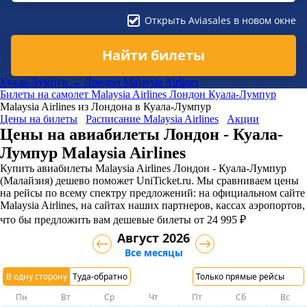
Открыть Aviasales в новом окне
Найти билеты
Куала-Лумпур → Лондон Malaysia Airlines
Билеты на самолет
Malaysia Airlines
Лондон
Куала-Лумпур
Malaysia Airlines из Лондона в Куала-Лумпур
Цены на билеты
Расписание Malaysia Airlines
Акции
Цены на авиабилеты Лондон - Куала-
Лумпур Malaysia Airlines
Купить авиабилеты Malaysia Airlines Лондон - Куала-Лумпур
(Малайзия) дешево поможет UniTicket.ru. Мы сравниваем цены
на рейсы по всему спектру предложений: на официальном сайте
Malaysia Airlines, на сайтах наших партнеров, кассах аэропортов,
что бы предложить вам дешевые билеты от 24 995 ₽
Август 2026
Все месяцы
В одну сторону
Туда-обратно
Только прямые рейсы
Пн
Вт
Ср
Чт
Пт
Сб
Вс