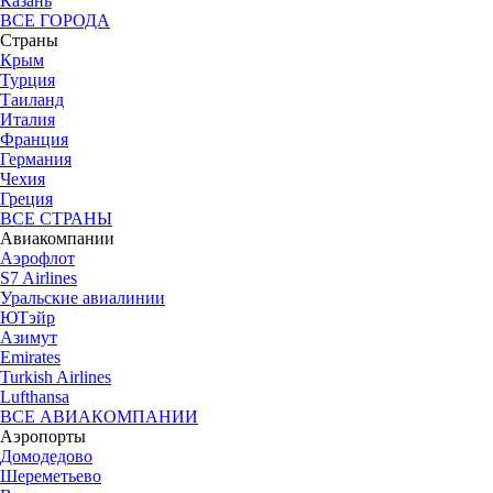
Казань
ВСЕ ГОРОДА
Страны
Крым
Турция
Таиланд
Италия
Франция
Германия
Чехия
Греция
ВСЕ СТРАНЫ
Авиакомпании
Аэрофлот
S7 Airlines
Уральские авиалинии
ЮТэйр
Азимут
Emirates
Turkish Airlines
Lufthansa
ВСЕ АВИАКОМПАНИИ
Аэропорты
Домодедово
Шереметьево