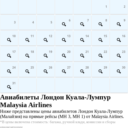
1
2
6
7
8
9
3
4
5
10
11
12
13
14
15
16
17
18
19
20
21
22
23
24
25
26
27
28
29
30
31
Авиабилеты Лондон Куала-Лумпур
Malaysia Airlines
Ниже представлены цены авиабилетов Лондон Куала-Лумпур
(Малайзия) на прямые рейсы (MH 3, MH 1) от Malaysia Airlines.
*В цены включена стоимость: багажа, ручной клади, комиссии и сборы
авиакомпании