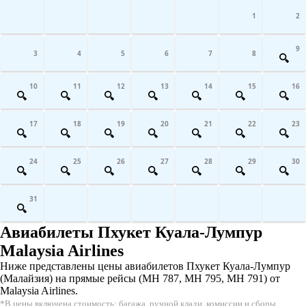
1
2
9
3
4
5
6
7
8
10
11
12
13
14
15
16
17
18
19
20
21
22
23
24
25
26
27
28
29
30
31
Авиабилеты Пхукет Куала-Лумпур
Malaysia Airlines
Ниже представлены цены авиабилетов Пхукет Куала-Лумпур
(Малайзия) на прямые рейсы (MH 787, MH 795, MH 791) от
Malaysia Airlines.
*В цены включена стоимость: багажа, ручной клади, комиссии и сборы