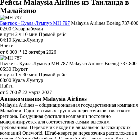
Рейсы Malaysia Airlines из Таиланда в
Малайзию
Бангкок - Куала-Лумпур MH 797
Malaysia Airlines
Boeing 737-800
02:00
Суварнабхуми
в пути
2 ч 10 мин
Прямой рейс
04:10
Куала-Лумпур
Найти
от 6 300 ₽
12 октября 2026
Пхукет - Куала-Лумпур MH 787
Malaysia Airlines
Boeing 737-800
06:30
Пхукет
в пути
1 ч 30 мин
Прямой рейс
08:00
Куала-Лумпур
Найти
от 5 700 ₽
22 марта 2027
Авиакомпания Malaysia Airlines
Malaysia Airlines – общенациональная государственная компания
Малайзии. Один из самых крупных перевозчиков азиатского
региона. Воздушная флотилия компании постоянно
модернизируется для соответствия самым высоким
требованиям. Перевозчик входит в авиаальянс пассажирских
компаний Oneworld. Штаб-квартира перевозчика расположена в
городе Субанг (Малайзия). Главный хаб – авиагавань Куала-