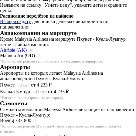
Нажмите на ссылку "Узнать цену", укажите даты и сравните
цены.
Расписание перелётов не найдено
Выберите дату
для поиска дешевых авиабилетов по
направлению.
Авиакомпании на маршруте
Кроме Malaysia Airlines на маршруте Пхукет - Куала-Лумпур
летает 2 авиакомпании.
AirAsia (AK)
- 6
Malindo Air (OD)
- 2
*Количество рейсов выполняемых а/к на данном маршруте.
Аэропорты
Аэропорты из которых летает Malaysia Airlines на
авиасообщении Пхукет - Куала-Лумпур.
Пхукет
от 4 233 ₽
~ 2 км.*
Куала-Лумпур
от 4 233 ₽
~ 43 км.*
*Расстояние от аэропорта до города
Самолеты
Самолеты компании Malaysia Airlines летающие на направлении
Пхукет - Куала-Лумпур:
Boeing 737-800
- 4
*Количество рейсов Malaysia Airlines выполняемых на данной модели
самолета.