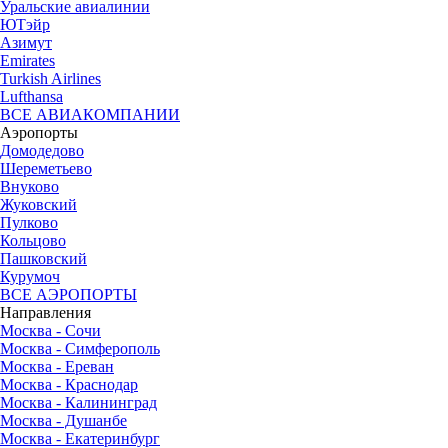
Уральские авиалинии
ЮТэйр
Азимут
Emirates
Turkish Airlines
Lufthansa
ВСЕ АВИАКОМПАНИИ
Аэропорты
Домодедово
Шереметьево
Внуково
Жуковский
Пулково
Кольцово
Пашковский
Курумоч
ВСЕ АЭРОПОРТЫ
Направления
Москва - Сочи
Москва - Симферополь
Москва - Ереван
Москва - Краснодар
Москва - Калининград
Москва - Душанбе
Москва - Екатеринбург