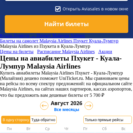
Открыть Aviasales в новом окне
Найти билеты
Куала-Лумпур → Пхукет Malaysia Airlines
Билеты на самолет
Malaysia Airlines
Пхукет
Куала-Лумпур
Malaysia Airlines из Пхукета в Куала-Лумпур
Цены на билеты
Расписание Malaysia Airlines
Акции
Цены на авиабилеты Пхукет - Куала-
Лумпур Malaysia Airlines
Купить авиабилеты Malaysia Airlines Пхукет - Куала-Лумпур
(Малайзия) дешево поможет UniTicket.ru. Мы сравниваем цены
на рейсы по всему спектру предложений: на официальном сайте
Malaysia Airlines, на сайтах наших партнеров, кассах аэропортов,
что бы предложить вам дешевые билеты от 5 700 ₽
Август 2026
Все месяцы
В одну сторону
Туда-обратно
Только прямые рейсы
Пн
Вт
Ср
Чт
Пт
Сб
Вс