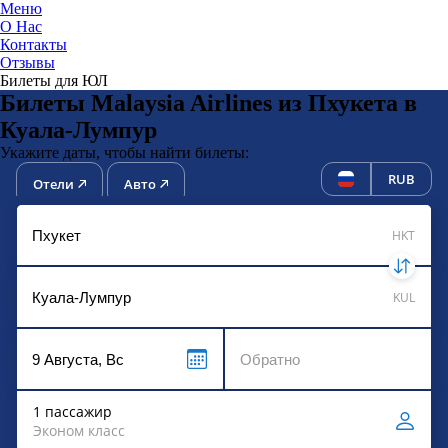
Меню
О Нас
Контакты
ЮниТи
Отзывы
Билеты для ЮЛ
Билеты Malaysia Airlines из Пхукета в
Куала-Лумпур
Укажите даты, чтобы найти билеты:
RUB
Отели
Авто
HKT
KUL
1 пассажир
Эконом класс