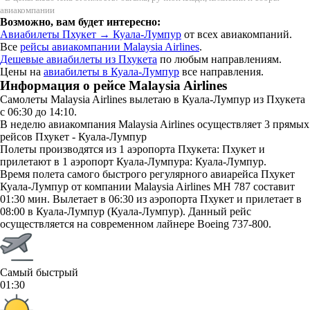
авиакомпании
Возможно, вам будет интересно:
Авиабилеты Пхукет → Куала-Лумпур
от всех авиакомпаний.
Все
рейсы авиакомпании Malaysia Airlines
.
Дешевые авиабилеты из Пхукета
по любым направлениям.
Цены на
авиабилеты в Куала-Лумпур
все направления.
Информация о рейсе Malaysia Airlines
Самолеты Malaysia Airlines вылетаю в Куала-Лумпур из Пхукета
с 06:30 до 14:10.
В неделю авиакомпания Malaysia Airlines осуществляет 3 прямых
рейсов Пхукет - Куала-Лумпур
Полеты производятся из 1 аэропорта Пхукета: Пхукет и
прилетают в 1 аэропорт Куала-Лумпура: Куала-Лумпур.
Время полета самого быстрого регулярного авиарейса Пхукет
Куала-Лумпур от компании Malaysia Airlines MH 787 составит
01:30 мин. Вылетает в 06:30 из аэропорта Пхукет и прилетает в
08:00 в Куала-Лумпур (Куала-Лумпур). Данный рейс
осуществляется на современном лайнере Boeing 737-800.
Самый быстрый
01:30