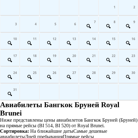
1
2
7
8
9
3
4
5
6
10
11
12
13
14
15
16
17
18
19
20
21
22
23
24
25
26
27
28
29
30
31
Авиабилеты Бангкок Бруней Royal
Brunei
Ниже представлены цены авиабилетов Бангкок Бруней (Бруней)
на прямые рейсы (BI 514, BI 520) от Royal Brunei.
Сортировка:
На ближайшие даты
Самые дешевые
авиабилеты
Дней пребывания
Прямые рейсы