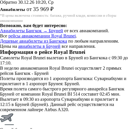
Обратно
30.12.26
10:20, Ср
от 35 969 ₽
Авиабилеты
*В цены включена стоимость: багажа, ручной клади, комиссии и сборы
авиакомпании
Возможно, вам будет интересно:
Авиабилеты Бангкок → Бруней
от всех авиакомпаний.
Все
рейсы авиакомпании Royal Brunei
.
Дешевые авиабилеты из Бангкока
по любым направлениям.
Цены на
авиабилеты в Бруней
все направления.
Информация о рейсе Royal Brunei
Самолеты Royal Brunei вылетаю в Бруней из Бангкока с 09:30 до
17:10.
В неделю авиакомпания Royal Brunei осуществляет 2 прямых
рейсов Бангкок - Бруней
Полеты производятся из 1 аэропорта Бангкока: Суварнабхуми и
прилетают в 1 аэропорт Брунея: Бруней.
Время полета самого быстрого регулярного авиарейса Бангкок
Бруней от компании Royal Brunei BI 514 составит 02:45 мин.
Вылетает в 09:30 из аэропорта Суварнабхуми и прилетает в
12:15 в Бруней (Бруней). Данный рейс осуществляется на
современном лайнере Airbus A320.