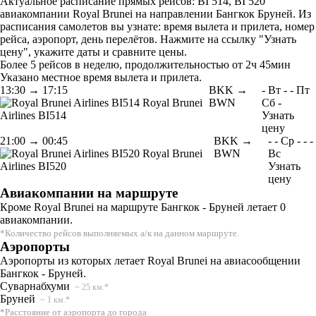
Актуальное расписание прямых рейсов: BI 514, BI 520
авиакомпании Royal Brunei на направлении Бангкок Бруней. Из
расписания самолетов вы узнате: время вылета и прилета, номер
рейса, аэропорт, день перелётов. Нажмите на ссылку "Узнать
цену", укажите даты и сравните цены.
Более 5 рейсов в неделю, продолжительностью от 2ч 45мин
Указано местное время вылета и прилета.
13:30
→
17:15
BKK →
-
Вт
-
-
Пт
Royal Brunei
BWN
Сб
-
Airlines
BI514
Узнать
цену
21:00
→
00:45
BKK →
-
-
Ср
-
-
-
Royal Brunei
BWN
Вс
Airlines
BI520
Узнать
цену
Авиакомпании на маршруте
Кроме Royal Brunei на маршруте Бангкок - Бруней летает 0
авиакомпании.
*Количество рейсов выполняемых а/к на данном маршруте.
Аэропорты
Аэропорты из которых летает Royal Brunei на авиасообщении
Бангкок - Бруней.
Суварнабхуми
~ 25 км.*
Бруней
~ 1 км.*
*Расстояние от аэропорта до города