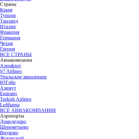
Страны
Крым
Турция
Таиланд
Италия
Франция
Германия
Чехия
Греция
ВСЕ СТРАНЫ
Авиакомпании
Аэрофлот
S7 Airlines
Уральские авиалинии
ЮТэйр
Азимут
Emirates
Turkish Airlines
Lufthansa
ВСЕ АВИАКОМПАНИИ
Аэропорты
Домодедово
Шереметьево
Внуково
Жуковский