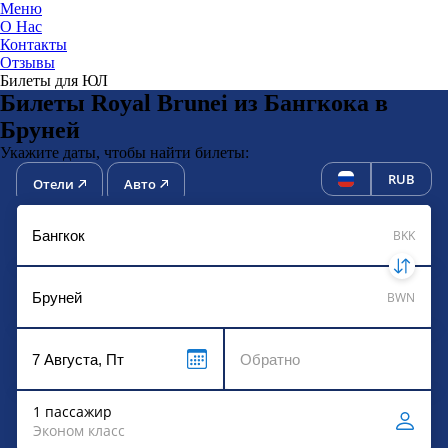
Меню
О Нас
Контакты
ЮниТи
Отзывы
Билеты для ЮЛ
Билеты Royal Brunei из Бангкока в
Бруней
Укажите даты, чтобы найти билеты:
RUB
Отели
Авто
BKK
BWN
1 пассажир
Эконом класс