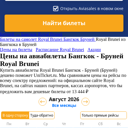
Открыть Aviasales в новом окне
Найти билеты
Бруней → Бангкок Royal Brunei
Билеты на самолет
Royal Brunei
Бангкок
Бруней
Royal Brunei из
Бангкока в Бруней
Цены на билеты
Расписание Royal Brunei
Акции
Цены на авиабилеты Бангкок - Бруней
Royal Brunei
Купить авиабилеты Royal Brunei Бангкок - Бруней (Бруней)
дешево поможет UniTicket.ru. Мы сравниваем цены на рейсы по
всему спектру предложений: на официальном сайте Royal
Brunei, на сайтах наших партнеров, кассах аэропортов, что бы
предложить вам дешевые билеты от 13 444 ₽
Август 2026
Все месяцы
В одну сторону
Туда-обратно
Только прямые рейсы
Пн
Вт
Ср
Чт
Пт
Сб
Вс