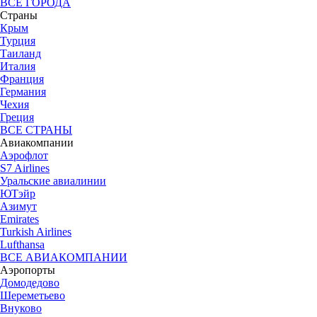
ВСЕ ГОРОДА
Страны
Крым
Турция
Таиланд
Италия
Франция
Германия
Чехия
Греция
ВСЕ СТРАНЫ
Авиакомпании
Аэрофлот
S7 Airlines
Уральские авиалинии
ЮТэйр
Азимут
Emirates
Turkish Airlines
Lufthansa
ВСЕ АВИАКОМПАНИИ
Аэропорты
Домодедово
Шереметьево
Внуково