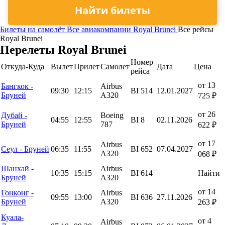
Найти билеты
Билеты на самолёт
Все авиакомпании
Royal Brunei
Все рейсы
Royal Brunei
Перелеты Royal Brunei
Номер
Откуда-Куда
Вылет
Прилет
Самолет
Дата
Цена
рейса
от 13
Бангкок -
Airbus
09:30
12:15
BI 514
12.01.2027
Бруней
A320
725 ₽
от 26
Дубай -
Boeing
04:55
12:55
BI 8
02.11.2026
Бруней
787
622 ₽
от 17
Airbus
Сеул - Бруней
06:35
11:55
BI 652
07.04.2027
A320
068 ₽
Шанхай -
Airbus
10:35
15:15
BI 614
Найти
Бруней
A320
от 14
Гонконг -
Airbus
09:55
13:00
BI 636
27.11.2026
Бруней
A320
263 ₽
Куала-
от 4
Airbus