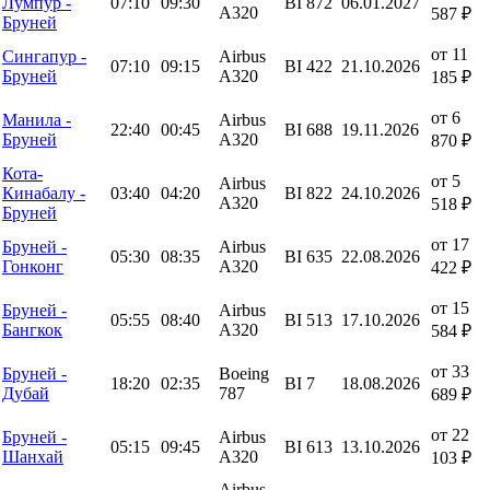
Лумпур -
07:10
09:30
BI 872
06.01.2027
A320
587 ₽
Бруней
от 11
Сингапур -
Airbus
07:10
09:15
BI 422
21.10.2026
Бруней
A320
185 ₽
от 6
Манила -
Airbus
22:40
00:45
BI 688
19.11.2026
Бруней
A320
870 ₽
Кота-
от 5
Airbus
Кинабалу -
03:40
04:20
BI 822
24.10.2026
A320
518 ₽
Бруней
от 17
Бруней -
Airbus
05:30
08:35
BI 635
22.08.2026
Гонконг
A320
422 ₽
от 15
Бруней -
Airbus
05:55
08:40
BI 513
17.10.2026
Бангкок
A320
584 ₽
от 33
Бруней -
Boeing
18:20
02:35
BI 7
18.08.2026
Дубай
787
689 ₽
от 22
Бруней -
Airbus
05:15
09:45
BI 613
13.10.2026
Шанхай
A320
103 ₽
Airbus