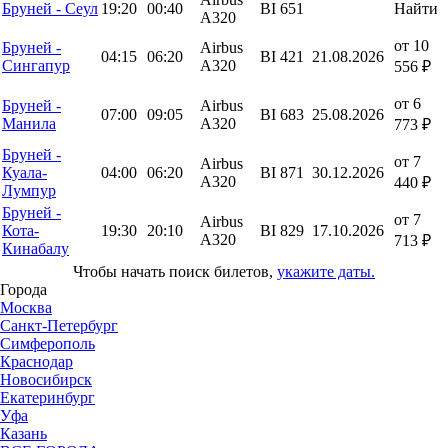
Бруней - Сеул
19:20
00:40
BI 651
Найти
A320
от 10
Бруней -
Airbus
04:15
06:20
BI 421
21.08.2026
Сингапур
A320
556 ₽
от 6
Бруней -
Airbus
07:00
09:05
BI 683
25.08.2026
Манила
A320
773 ₽
Бруней -
от 7
Airbus
Куала-
04:00
06:20
BI 871
30.12.2026
A320
440 ₽
Лумпур
Бруней -
от 7
Airbus
Кота-
19:30
20:10
BI 829
17.10.2026
A320
713 ₽
Кинабалу
Чтобы начать поиск билетов,
укажите даты.
Города
Москва
Санкт-Петербург
Симферополь
Краснодар
Новосибирск
Екатеринбург
Уфа
Казань