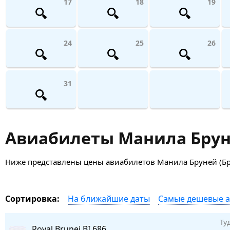
17
18
19
24
25
26
31
Авиабилеты Манила Бруне
Ниже представлены цены авиабилетов Манила Бруней (Бруней
На ближайшие даты
Самые дешевые 
Сортировка:
Ту
Royal Brunei
BI 686