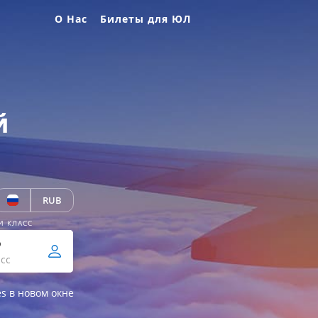
О Нас
Билеты для ЮЛ
й
RUB
И КЛАСС
р
сс
es в новом окне