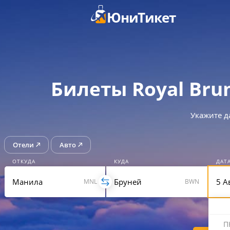
ЮниТикет
Билеты Royal Bru
Укажите д
Отели
Авто
ОТКУДА
КУДА
ДАТ
MNL
BWN
П