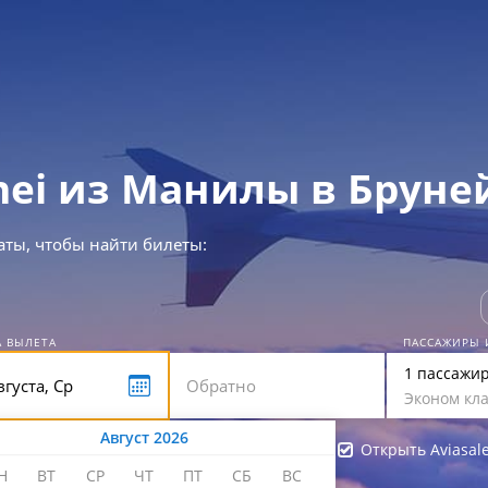
nei из Манилы в Бруне
аты, чтобы найти билеты:
А ВЫЛЕТА
ПАССАЖИРЫ 
1 пассажи
Эконом кла
Август 2026
Открыть Aviasal
Н
ВТ
СР
ЧТ
ПТ
СБ
ВС