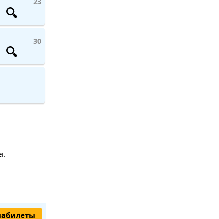
23
30
i.
иабилеты