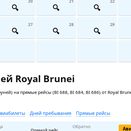
20
21
22
27
28
29
й Royal Brunei
) на прямые рейсы (BI 688, BI 684, BI 686) от Royal Brune
авиабилеты
Дней пребывания
Прямые рейсы
да
Обратно
Ав
Прямой рейс