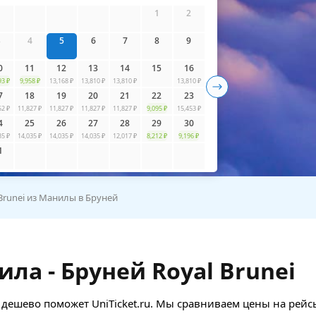
айти билеты
1
2
3
4
5
6
7
8
9
0
11
12
13
14
15
16
93 ₽
9,958 ₽
13,168 ₽
13,810 ₽
13,810 ₽
13,810 ₽
7
18
19
20
21
22
23
52 ₽
11,827 ₽
11,827 ₽
11,827 ₽
11,827 ₽
9,095 ₽
15,453 ₽
4
25
26
27
28
29
30
35 ₽
14,035 ₽
14,035 ₽
14,035 ₽
12,017 ₽
8,212 ₽
9,196 ₽
1
 Brunei из Манилы в Бруней
а - Бруней Royal Brunei
 дешево поможет UniTicket.ru. Мы сравниваем цены на рейс