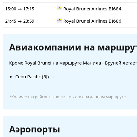
→
Royal Brunei Airlines
BI684
15:00
17:15
→
Royal Brunei Airlines
BI686
21:45
23:59
Авиакомпании на маршру
Кроме Royal Brunei на маршруте Манила - Бруней летае
Cebu Pacific (5J)
- 1
*Количество рейсов выполняемых а/к на данном маршруте.
Аэропорты