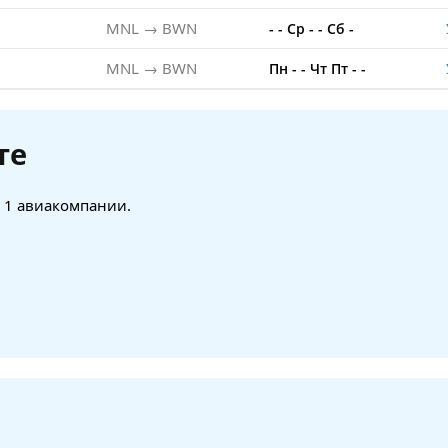
MNL → BWN
-
-
Ср
-
-
Сб
-
MNL → BWN
Пн
-
-
Чт
Пт
-
-
те
т 1 авиакомпании.