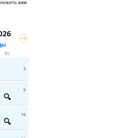
дложить вам
026
цы
Вс
2
9
16