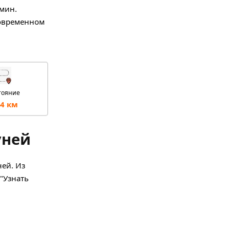
 мин.
современном
тояние
4 км
уней
ней. Из
 "Узнать