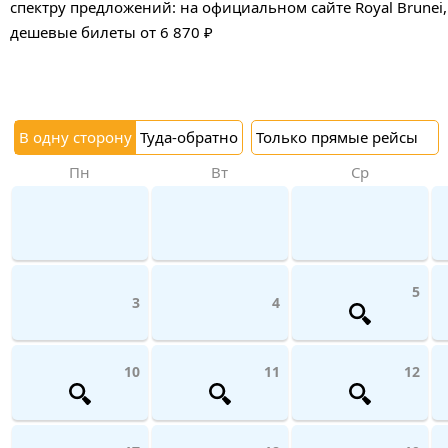
спектру предложений: на официальном сайте Royal Brunei,
дешевые билеты от 6 870 ₽
В одну сторону
Туда-обратно
Только прямые рейсы
Пн
Вт
Ср
5
3
4
10
11
12