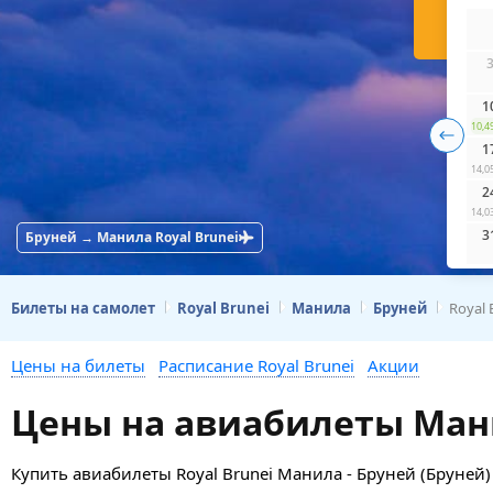
Н
1
10,4
1
14,0
2
14,0
3
Бруней → Манила Royal Brunei
Билеты на самолет
Royal Brunei
Манила
Бруней
Royal
Цены на билеты
Расписание Royal Brunei
Акции
Цены на авиабилеты Манил
Купить авиабилеты Royal Brunei Манила - Бруней (Бруней)