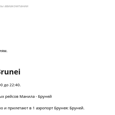
оры авиакомпании
иям.
runei
0 до 22:40.
ых рейсов Манила - Бруней
 и прилетают в 1 аэропорт Брунея: Бруней.