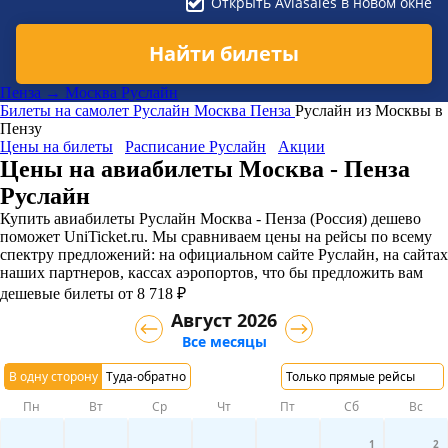
Открыть Aviasales в новом окне
Найти билеты
Пенза → Москва Руслайн
Билеты на самолет
Руслайн
Москва
Пенза
Руслайн из Москвы в
Пензу
Цены на билеты
Расписание Руслайн
Акции
Цены на авиабилеты Москва - Пенза
Руслайн
Купить авиабилеты Руслайн Москва - Пенза (Россия) дешево
поможет UniTicket.ru. Мы сравниваем цены на рейсы по всему
спектру предложений: на официальном сайте Руслайн, на сайтах
наших партнеров, кассах аэропортов, что бы предложить вам
дешевые билеты от 8 718 ₽
Август 2026
Все месяцы
В одну сторону
Туда-обратно
Только прямые рейсы
Пн
Вт
Ср
Чт
Пт
Сб
Вс
1
2