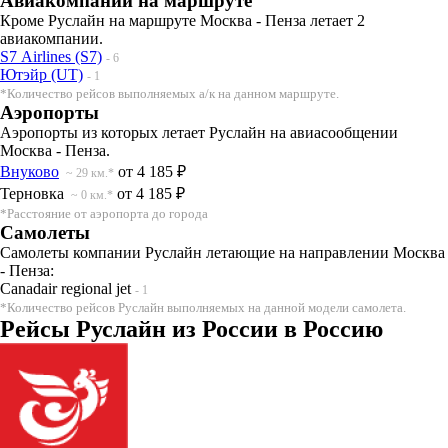
Авиакомпании на маршруте
Кроме Руслайн на маршруте Москва - Пенза летает 2
авиакомпании.
S7 Airlines (S7)
- 6
Ютэйр (UT)
- 1
*Количество рейсов выполняемых а/к на данном маршруте.
Аэропорты
Аэропорты из которых летает Руслайн на авиасообщении
Москва - Пенза.
Внуково
от 4 185 ₽
~ 29 км.*
Терновка
от 4 185 ₽
~ 0 км.*
*Расстояние от аэропорта до города
Самолеты
Самолеты компании Руслайн летающие на направлении Москва
- Пенза:
Canadair regional jet
- 1
*Количество рейсов Руслайн выполняемых на данной модели самолета.
Рейсы Руслайн из России в Россию