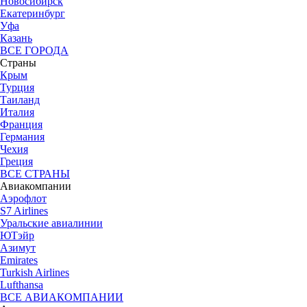
Новосибирск
Екатеринбург
Уфа
Казань
ВСЕ ГОРОДА
Страны
Крым
Турция
Таиланд
Италия
Франция
Германия
Чехия
Греция
ВСЕ СТРАНЫ
Авиакомпании
Аэрофлот
S7 Airlines
Уральские авиалинии
ЮТэйр
Азимут
Emirates
Turkish Airlines
Lufthansa
ВСЕ АВИАКОМПАНИИ