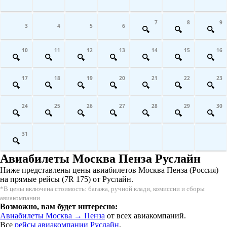
7
8
9
3
4
5
6
10
11
12
13
14
15
16
17
18
19
20
21
22
23
24
25
26
27
28
29
30
31
Авиабилеты Москва Пенза Руслайн
Ниже представлены цены авиабилетов Москва Пенза (Россия)
на прямые рейсы (7R 175) от Руслайн.
*В цены включена стоимость: багажа, ручной клади, комиссии и сборы
авиакомпании
Возможно, вам будет интересно:
Авиабилеты Москва → Пенза
от всех авиакомпаний.
Все
рейсы авиакомпании Руслайн
.