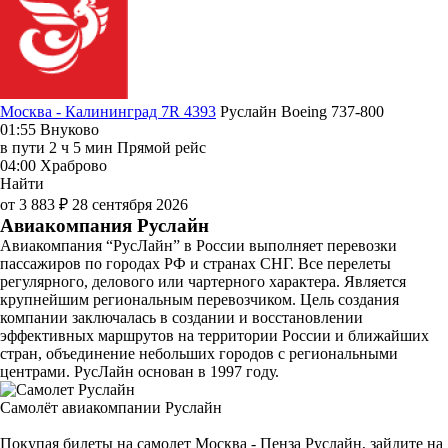
Москва - Калининград 7R 4393
Руслайн
Boeing 737-800
01:55
Внуково
в пути
2 ч 5 мин
Прямой рейс
04:00
Храброво
Найти
от 3 883 ₽
28 сентября 2026
Авиакомпания Руслайн
Авиакомпания “РусЛайн” в России выполняет перевозки
пассажиров по городах РФ и странах СНГ. Все перелеты
регулярного, делового или чартерного характера. Является
крупнейшим региональным перевозчиком. Цель создания
компании заключалась в создании и восстановлении
эффективных маршрутов на территории России и ближайших
стран, объединение небольших городов с региональными
центрами. РусЛайн основан в 1997 году.
Самолёт авиакомпании Руслайн
Покупая билеты на самолет Москва - Пенза Руслайн, зайдите на