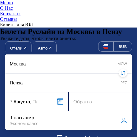
Меню
О Нас
Контакты
ЮниТи
Отзывы
Билеты для ЮЛ
Билеты Руслайн из Москвы в Пензу
Укажите даты, чтобы найти билеты:
RUB
Отели
Авто
MOW
PEZ
1 пассажир
Эконом класс