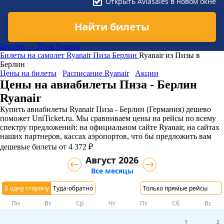
Открыть Aviasales в новом окне
Найти билеты
Берлин → Пиза Ryanair
Билеты на самолет
Ryanair
Пиза
Берлин
Ryanair из Пизы в
Берлин
Цены на билеты
Расписание Ryanair
Акции
Цены на авиабилеты Пиза - Берлин
Ryanair
Купить авиабилеты Ryanair Пиза - Берлин (Германия) дешево
поможет UniTicket.ru. Мы сравниваем цены на рейсы по всему
спектру предложений: на официальном сайте Ryanair, на сайтах
наших партнеров, кассах аэропортов, что бы предложить вам
дешевые билеты от 4 372 ₽
Август 2026
Все месяцы
В одну сторону
Туда-обратно
Только прямые рейсы
Пн
Вт
Ср
Чт
Пт
Сб
Вс
1
2