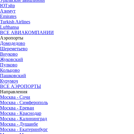
Уральские авиалинии
ЮТэйр
Азимут
Emirates
Turkish Airlines
Lufthansa
ВСЕ АВИАКОМПАНИИ
Аэропорты
Домодедово
Шереметьево
Внуково
Жуковский
Пулково
Кольцово
Пашковский
Курумоч
ВСЕ АЭРОПОРТЫ
Направления
Москва - Сочи
Москва - Симферополь
Москва - Ереван
Москва - Краснодар
Москва - Калининград
Москва - Душанбе
Москва - Екатеринбург