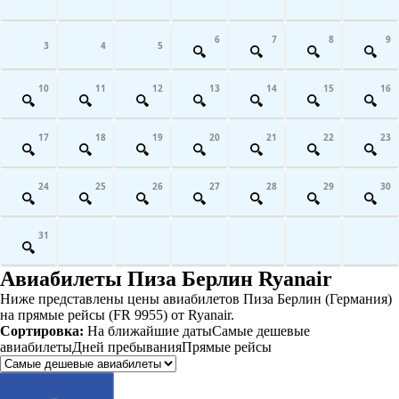
6
7
8
9
3
4
5
10
11
12
13
14
15
16
17
18
19
20
21
22
23
24
25
26
27
28
29
30
31
Авиабилеты Пиза Берлин Ryanair
Ниже представлены цены авиабилетов Пиза Берлин (Германия)
на прямые рейсы (FR 9955) от Ryanair.
Сортировка:
На ближайшие даты
Самые дешевые
авиабилеты
Дней пребывания
Прямые рейсы