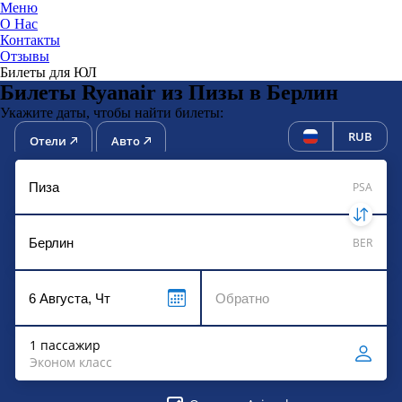
Меню
О Нас
Контакты
ЮниТи
Отзывы
Билеты для ЮЛ
Билеты Ryanair из Пизы в Берлин
Укажите даты, чтобы найти билеты:
RUB
Отели
Авто
PSA
BER
1 пассажир
Эконом класс