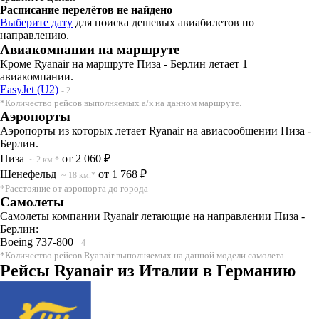
Расписание перелётов не найдено
Выберите дату
для поиска дешевых авиабилетов по
направлению.
Авиакомпании на маршруте
Кроме Ryanair на маршруте Пиза - Берлин летает 1
авиакомпании.
EasyJet (U2)
- 2
*Количество рейсов выполняемых а/к на данном маршруте.
Аэропорты
Аэропорты из которых летает Ryanair на авиасообщении Пиза -
Берлин.
Пиза
от 2 060 ₽
~ 2 км.*
Шенефельд
от 1 768 ₽
~ 18 км.*
*Расстояние от аэропорта до города
Самолеты
Самолеты компании Ryanair летающие на направлении Пиза -
Берлин:
Boeing 737-800
- 4
*Количество рейсов Ryanair выполняемых на данной модели самолета.
Рейсы Ryanair из Италии в Германию